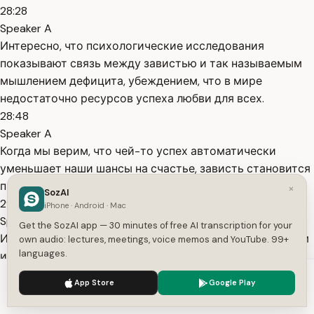
28:28
Speaker A
Интересно, что психологические исследования
показывают связь между завистью и так называемым
мышлением дефицита, убеждением, что в мире
недостаточно ресурсов успеха любви для всех.
28:48
Speaker A
Когда мы верим, что чей-то успех автоматически
уменьшает наши шансы на счастье, зависть становится
предсказуемой реакцией.
×
SozAI
29:02
iPhone · Android · Mac
Speaker A
Get the SozAI app — 30 minutes of free AI transcription for your
Исследование психолога Кэрол Дрек о фиксированном
own audio: lectures, meetings, voice memos and YouTube. 99+
languages.
и развивающемся мышлении показывают, что люди с
фиксированным мышлением чаще испытывают зависть,
We use cookies to enhance your experience.
Privacy Policy
App Store
Google Play
чем те, кто верит в возможность собственного
Accept
Settings
развития.