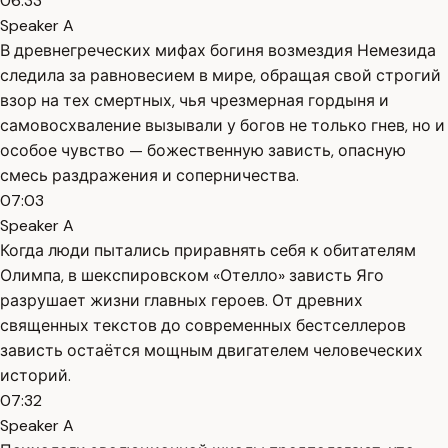
06:33
Speaker A
В древнегреческих мифах богиня возмездия Немезида
следила за равновесием в мире, обращая свой строгий
взор на тех смертных, чья чрезмерная гордыня и
самовосхваление вызывали у богов не только гнев, но и
особое чувство — божественную зависть, опасную
смесь раздражения и соперничества.
07:03
Speaker A
Когда люди пытались приравнять себя к обитателям
Олимпа, в шекспировском «Отелло» зависть Яго
разрушает жизни главных героев. От древних
священных текстов до современных бестселлеров
зависть остаётся мощным двигателем человеческих
историй.
07:32
Speaker A