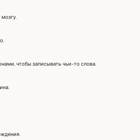
 мозгу.
о.
онами, чтобы записывать чьи-то слова.
ина.
еждения.