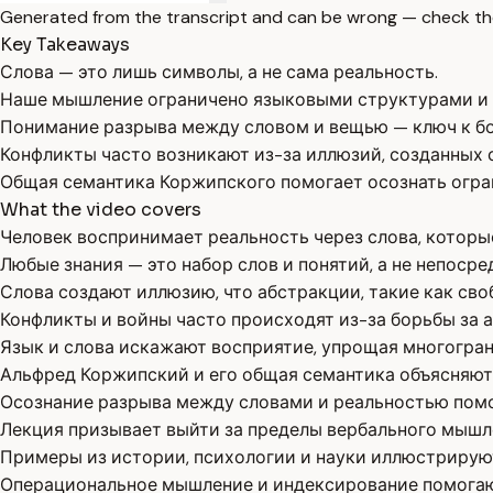
Generated from the transcript and can be wrong — check th
Key Takeaways
Слова — это лишь символы, а не сама реальность.
Наше мышление ограничено языковыми структурами и 
Понимание разрыва между словом и вещью — ключ к б
Конфликты часто возникают из-за иллюзий, созданных 
Общая семантика Коржипского помогает осознать огра
What the video covers
Человек воспринимает реальность через слова, которые
Любые знания — это набор слов и понятий, а не непоср
Слова создают иллюзию, что абстракции, такие как сво
Конфликты и войны часто происходят из-за борьбы за а
Язык и слова искажают восприятие, упрощая многогра
Альфред Коржипский и его общая семантика объясняют, 
Осознание разрыва между словами и реальностью помог
Лекция призывает выйти за пределы вербального мышл
Примеры из истории, психологии и науки иллюстрируют
Операциональное мышление и индексирование помогают