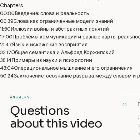
Chapters
00:00
Введение: слова и реальность
06:39
Слова как ограниченные модели знаний
11:50
Иллюзии войны и абстрактных понятий
17:00
Проблемы коммуникации и разные карты реально
21:47
Язык и искажение восприятия
32:17
Общая семантика и Альфред Коржипский
38:14
Примеры из науки и психологии
43:04
Операциональное мышление и его ограничения
50:24
Заключение: осознание разрыва между словом и 
ANSWERS
01
Questions
about this video