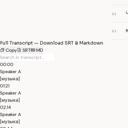
02
03
Full Transcript — Download SRT & Markdown
Copy
SRT
MD
00:00
Speaker A
[музыка]
01:21
Speaker A
[музыка]
02:14
Speaker A
[музыка]