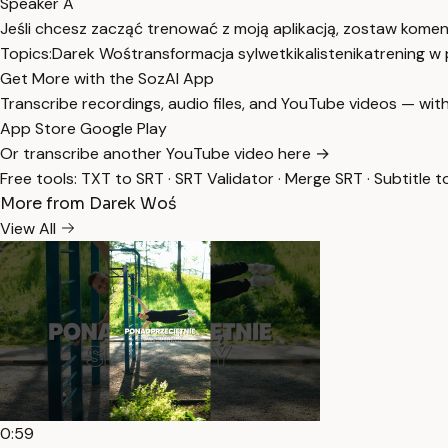
Speaker A
Jeśli chcesz zacząć trenować z moją aplikacją, zostaw komenta
Topics:
Darek Woś
transformacja sylwetki
kalistenika
trening w
Get More with the SozAI App
Transcribe recordings, audio files, and YouTube videos — with
App Store
Google Play
Or transcribe another YouTube video here →
Free tools:
TXT to SRT
·
SRT Validator
·
Merge SRT
·
Subtitle t
More from Darek Woś
View All
0:59