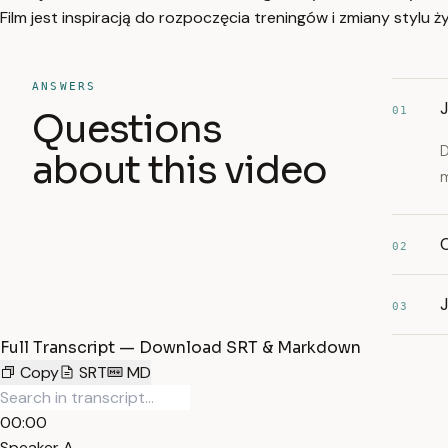
Film jest inspiracją do rozpoczęcia treningów i zmiany stylu ży
ANSWERS
01
Questions
D
about this video
m
02
03
Full Transcript — Download SRT & Markdown
Copy
SRT
MD
00:00
Speaker A