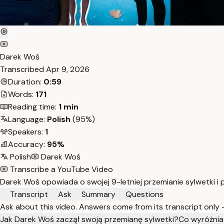
Darek Woś
Transcribed
Apr 9, 2026
Duration:
0:59
Words:
171
Reading time:
1 min
Language:
Polish
(95%)
Speakers:
1
Accuracy:
95%
Polish
Darek Woś
Transcribe a YouTube Video
Darek Woś opowiada o swojej 9-letniej przemianie sylwetki i p
Transcript
Ask
Summary
Questions
Ask about this video. Answers come from its transcript only
Jak Darek Woś zaczął swoją przemianę sylwetki?
Co wyróżnia