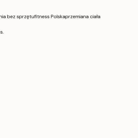
nia bez sprzętu
fitness Polska
przemiana ciała
s.