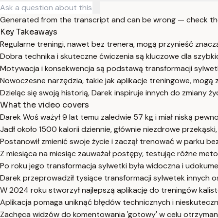
Generated from the transcript and can be wrong — check th
Key Takeaways
Regularne treningi, nawet bez trenera, mogą przynieść znacz
Dobra technika i skuteczne ćwiczenia są kluczowe dla szybk
Motywacja i konsekwencja są podstawą transformacji sylwetk
Nowoczesne narzędzia, takie jak aplikacje treningowe, mogą z
Dzieląc się swoją historią, Darek inspiruje innych do zmiany życ
What the video covers
Darek Woś ważył 9 lat temu zaledwie 57 kg i miał niską pewno
Jadł około 1500 kalorii dziennie, głównie niezdrowe przekąski
Postanowił zmienić swoje życie i zaczął trenować w parku bez
Z miesiąca na miesiąc zauważał postępy, testując różne met
Po roku jego transformacja sylwetki była widoczna i udokum
Darek przeprowadził tysiące transformacji sylwetek innych o
W 2024 roku stworzył najlepszą aplikację do treningów kaliste
Aplikacja pomaga uniknąć błędów technicznych i nieskutecz
Zachęca widzów do komentowania 'gotowy' w celu otrzymania l