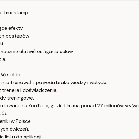
e timestamp.
ące efekty.
ich postępów.
i.
nacznie ułatwić osiąganie celów.
ia.
ść siebie.
, i nie trenował z powodu braku wiedzy i wstydu.
 trenera i doświadczenia.
ody treningowe.
entowana na YouTube, gdzie film ma ponad 27 milionów wyświ
sób.
niki w Polsce.
nych ćwiczeń.
inku do aplikacji.