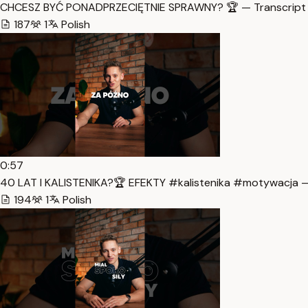
CHCESZ BYĆ PONADPRZECIĘTNIE SPRAWNY? 🏆 — Transcript
187
1
Polish
0:57
40 LAT I KALISTENIKA?🏆 EFEKTY #kalistenika #motywacja —
194
1
Polish