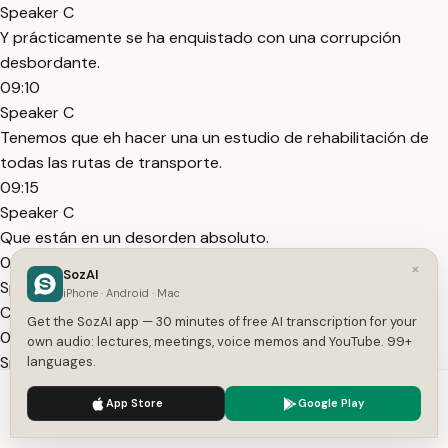
Speaker C
Y prácticamente se ha enquistado con una corrupción
desbordante.
09:10
Speaker C
Tenemos que eh hacer una un estudio de rehabilitación de
todas las rutas de transporte.
09:15
Speaker C
Que están en un desorden absoluto.
09:18
×
SozAI
Speaker C
iPhone · Android · Mac
Con la informalidad que impera en el país.
Get the SozAI app — 30 minutes of free AI transcription for your
09:21
own audio: lectures, meetings, voice memos and YouTube. 99+
Speaker C
languages.
Vamos nosotros a eh justamente generar esos mecanismos.
We use cookies to enhance your experience.
Privacy Policy
App Store
Google Play
09:26
Accept
Settings
Speaker C