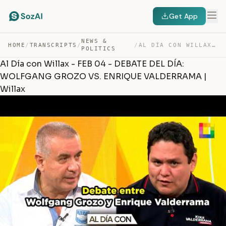
Get App
NEWS &
HOME
/
TRANSCRIPTS
/
/
AL DÍA CON WILLAX – FEB 04 – DEBATE DEL DÍA: WOLFGANG G… — TRANSCRIPT
POLITICS
Al Día con Willax - FEB 04 - DEBATE DEL DÍA:
WOLFGANG GROZO VS. ENRIQUE VALDERRAMA |
Willax