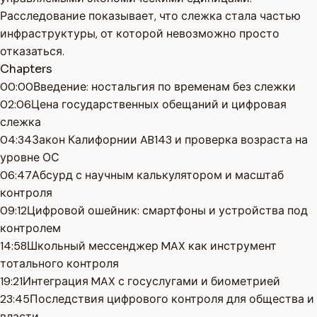
Расследование показывает, что слежка стала частью
инфраструктуры, от которой невозможно просто
отказаться.
Chapters
00:00
Введение: ностальгия по временам без слежки
02:06
Цена государственных обещаний и цифровая
слежка
04:34
Закон Калифорнии AB143 и проверка возраста на
уровне ОС
06:47
Абсурд с научным калькулятором и масштаб
контроля
09:12
Цифровой ошейник: смартфоны и устройства под
контролем
14:58
Школьный мессенджер MAX как инструмент
тотального контроля
19:21
Интеграция MAX с госуслугами и биометрией
23:45
Последствия цифрового контроля для общества и
власти