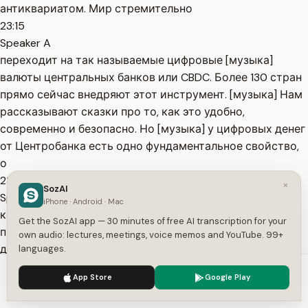
антиквариатом. Мир стремительно
23:15
Speaker A
переходит на так называемые цифровые [музыка]
валюты центральных банков или CBDC. Более 130 стран
прямо сейчас внедряют этот инструмент. [музыка] Нам
рассказывают сказки про то, как это удобно,
современно и безопасно. Но [музыка] у цифровых денег
от Центробанка есть одно фундаментальное свойство,
о
23:33
×
SozAI
Speaker A
iPhone · Android · Mac
котором вам не расскажут в рекламном буклете. Они
Get the SozAI app — 30 minutes of free AI transcription for your
программируемые. Что такое программируемые
own audio: lectures, meetings, voice memos and YouTube. 99+
деньги? Звучит как некий финансовый фокус, но на
languages.
практике это конец вашей личной свободы.
We use cookies to enhance your experience.
Privacy Policy
App Store
Google Play
23:46
Accept
Settings
Speaker A