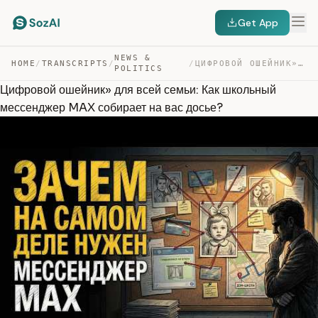
Get App
NEWS &
HOME
/
TRANSCRIPTS
/
/
ЦИФРОВОЙ ОШЕЙНИК» ДЛЯ ВСЕЙ СЕМЬИ: КАК ШКОЛЬНЫЙ МЕССЕНДЖ… — TRANSCRIPT
POLITICS
Цифровой ошейник» для всей семьи: Как школьный
мессенджер MAX собирает на вас досье?