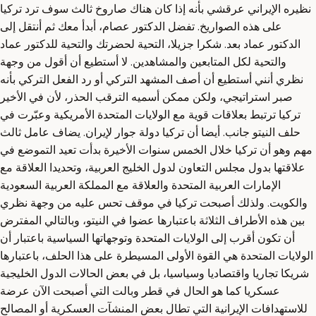
نظيره الإيراني عرقشي بأنه إذا كان هناك صاروخ ثالث سوف ترد تركيا
على هذه الصواريخ. تفضل الدكتور عصام، أبدأ معك ثم أنتقل إلى
الدكتور عماد بعد. شكرا جزيلا، التحية لحضرتك والتحية للدكتور عماد
والتحية لكل المتابعين والمشاهدين. لا أستطيع أن أقول من وجهة
نظري أنني أستطيع أن أصف المشهد التركي أو رد الفعل التركي بأنه
صبر استراتيجي، ولكن ممكن أسميه الترقب الحذر، لأن في الأخير
تركيا ترتبط بعلاقات قوية مع الولايات المتحدة الأمريكية وعبّرت في
حلف النيتو جانب. أيضا أن تركيا دولة جوار لإيران. يضاف عامل ثالث
مهم وهو أن تركيا خلال الخمس سنوات الأخيرة بدأت تعيد التموضع في
علاقتها بدول مجلس التعاون لدول الخليج العربية، وتحديدا العلاقة مع
الإمارات العربية المتحدة والعلاقة مع المملكة العربية السعودية
والكويت. ولذلك أصبحت تركيا في موقف تحس عليه من وجهة نظري
بين هذه الأطراف الثلاثة باعتبارها عضوا في النيتو، وبالتالي المفترض
أن تكون أقرب إلى الولايات المتحدة وتوجهاتها السياسية باعتبار أن
الولايات المتحدة هي القوة الأولى المسيطرة على هذا الحلف، باعتبارها
شريكا تجاريا واقتصاديا وسياسيا، بل في بعض الحالات الدول الخليجية
عسكريا كما هو الحال في قطر وبالت التي أصبحت الآن عرضة
للاستهدافات الإيرانية التي تطال بعض المنشآت العسكرية أو المصالح