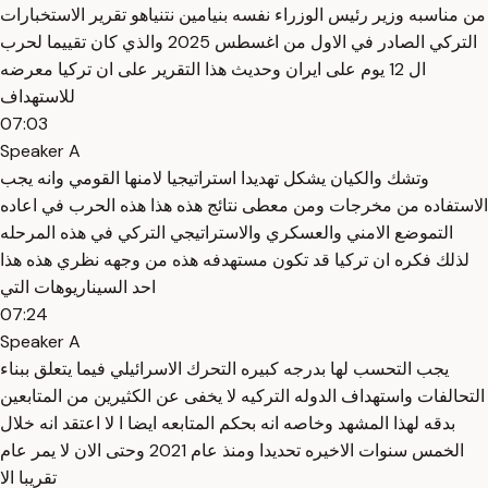
من مناسبه وزير رئيس الوزراء نفسه بنيامين نتنياهو تقرير الاستخبارات
التركي الصادر في الاول من اغسطس 2025 والذي كان تقييما لحرب
ال 12 يوم على ايران وحديث هذا التقرير على ان تركيا معرضه
للاستهداف
07:03
Speaker A
وتشك والكيان يشكل تهديدا استراتيجيا لامنها القومي وانه يجب
الاستفاده من مخرجات ومن معطى نتائج هذه هذا هذه الحرب في اعاده
التموضع الامني والعسكري والاستراتيجي التركي في هذه المرحله
لذلك فكره ان تركيا قد تكون مستهدفه هذه من وجهه نظري هذه هذا
احد السيناريوهات التي
07:24
Speaker A
يجب التحسب لها بدرجه كبيره التحرك الاسرائيلي فيما يتعلق ببناء
التحالفات واستهداف الدوله التركيه لا يخفى عن الكثيرين من المتابعين
بدقه لهذا المشهد وخاصه انه بحكم المتابعه ايضا ا لا اعتقد انه خلال
الخمس سنوات الاخيره تحديدا ومنذ عام 2021 وحتى الان لا يمر عام
تقريبا الا