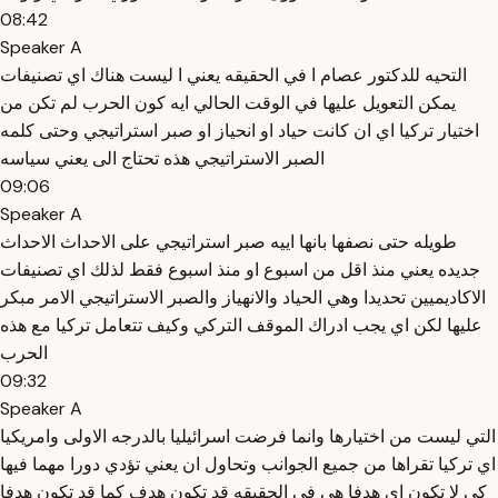
08:42
Speaker A
التحيه للدكتور عصام ا في الحقيقه يعني ا ليست هناك اي تصنيفات
يمكن التعويل عليها في الوقت الحالي ايه كون الحرب لم تكن من
اختيار تركيا اي ان كانت حياد او انحياز او صبر استراتيجي وحتى كلمه
الصبر الاستراتيجي هذه تحتاج الى يعني سياسه
09:06
Speaker A
طويله حتى نصفها بانها اييه صبر استراتيجي على الاحداث الاحداث
جديده يعني منذ اقل من اسبوع او منذ اسبوع فقط لذلك اي تصنيفات
الاكاديميين تحديدا وهي الحياد والانهياز والصبر الاستراتيجي الامر مبكر
عليها لكن اي يجب ادراك الموقف التركي وكيف تتعامل تركيا مع هذه
الحرب
09:32
Speaker A
التي ليست من اختيارها وانما فرضت اسرائيليا بالدرجه الاولى وامريكيا
اي تركيا تقراها من جميع الجوانب وتحاول ان يعني تؤدي دورا مهما فيها
كي لا تكون اي هدفا هي في الحقيقه قد تكون هدف كما قد تكون هدفا