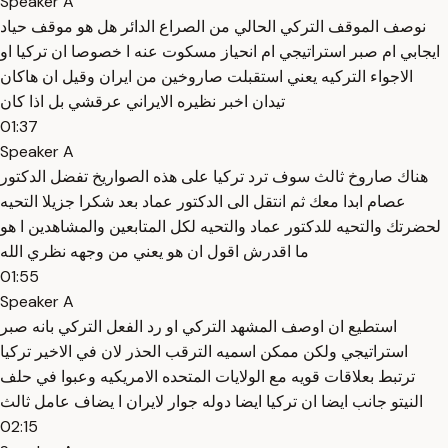
Speaker A
نوصف الموقف التركي الحالي من الصراع الدائر هل هو موقف حياد
ايجابي ام صبر استراتيجي ام انحياز مسكوت عنه ا خصوصا ان تركيا او
الاجواء التركيه يعني استقبلت صاروخين من ايران وقيل ان هاكان
تيدان اخبر نظيره الايراني عرقشي بل اذا كان
01:37
Speaker A
هناك صاروخ ثالث سوف ترد تركيا على هذه الصواريخ تفضل الدكتور
عصام ابدا معك ثم انتقل الى الدكتور عماد بعد شكرا جزيلا التحيه
لحضرتك والتحيه للدكتور عماد والتحيه لكل المتابعين والمشاهدين ا هو
ما اقدرش اقول ان هو يعني من وجهه نظري الله
01:55
Speaker A
استطيع ان اوصف المشهد التركي او رد الفعل التركي بانه صبر
استراتيجي ولكن ممكن اسميه الترقب الحذر لان في الاخير تركيا
ترتبط بعلاقات قويه مع الولايات المتحده الامريكيه وعبوا في حلف
النيتو جانب ايضا ان تركيا ايضا دوله جوار لايران ا يضاف عامل ثالث
02:15