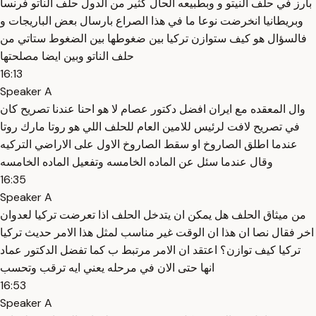
بارز في حلف النيتو و وبطبيعه الحال كثير من الدول حلف الناتو فرنسا
وبريطانيا انخرضت نوعا ما في هذا الصراع بارسال بعض الباريجات و
فالسؤال هو كيف ستوازن تركيا بين ضغوطها بين الضغوط ستاتي من
حلف الناتو وبين ايضا مصلحتها
16:13
Speaker A
وال المعقده مع ايران افضل دكتور عصام لا هو احنا عندنا تصريح كان
في تصريح لافت لرئيس للامين العام للحلف اللي هو روتا مارك روتا
عندما اطلق الصاروخ او سقط الصاروخ الاول على الاراضي التركيه
وقال عندما سئل عن الماده الخامسه وتفعيل الماده الخامسه
16:35
Speaker A
من ميثاق الحلف هل يمكن ان يتدخل الحلف اذا تعرضت تركيا لعدوان
اخر فقال نصا ان هذا ان الوقت غير مناسب لمثل هذا الامر حديث تركيا
تركيا كيف توازن؟ اعتقد ان الامر مرتبط ب كما تفضل الدكتور عماد
انها حتى الان في مرحله يعني ايه ترقب وتحسب
16:53
Speaker A