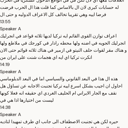
العلاقات معها اي لان لكن في في الواقع الدخول عسكريا في الحرب
له حسابات كبرى لان ال بالاساس كما قلت هذا ال الحرب فرضت
فرضا اييه وهي تقريبا تخالف كل الاعراف الدوليه و حتى ال
13:55
Speaker A
اعراف توازن القوى القائم ايه تركيا لديها ثلاثه قواعد في انجرليك
انجرليك الجويه في اضنه ولها محطه رادار في كورجك في ملاطع ولها
و هناك مقر لقوات حلف النيتو في ازمير في هناك ثلاثه قوائم حتى الان
انكرت تركيا اي ايه اي هجمات شنت على ايران من
14:19
Speaker A
هذه ال هذا في البعد القانوني والسياسي اما في البعد الدبلوماسي
احاول ان اجيب بشكل اسرع اييه تركيا تجنبت الاجابه عن تساؤل هل
نقف مع الجار الايراني ام الحليف الغردي اي حقيقه انه فعلا كونها
ليست من اختيارها اذا هي في
14:38
Speaker A
حيره لكن هي تجنبت الاصطفاف الى جانب اي طرف تمهيدا لتاديه