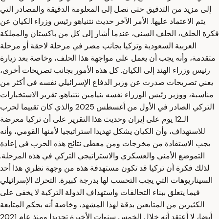
إلى مزيد من التدقيق حتى نصل إلى المعلومة الدقيقة والمصادر التي
يتم الاعتماد عليها. الأمر الآخر حديث نتنياهو رئيس وزراء الكيان عن
فكرة الحلف، الحلف السني، عندما أشار إلى كل من باكستان والمملكة
العربية السعودية وتركيا بجانب مصر في مرحلة لاحقة أو مرحلة
متقدمة، وأنه يجب أن يعمل على مواجهة هذا الحلف، وخاصة بعد زيارة
رئيس وزراء الهند إلى الكيان. كل هذه الأمور بجانب تصريحات أخرى،
يعني تصريحات صدرت عن وزير الدفاع الإسرائيلي نفسه في أكثر من
مناسبة، ووزير رئيس الوزراء نفسه بنيامين نتنياهو. تقرير الاستخبارات
التركي الصادر في الأول من أغسطس 2025 والذي كان تقييما لحرب
الـ12 يوم على إيران وحديث هذا التقرير على أن تركيا معرضة
للاستهداف، وأن الكيان يشكل تهديدا استراتيجيا لأمنها القومي، وأنه
يجب الاستفادة من مخرجات ومن معطى نتائج هذه الحرب في إعادة
التموضع الأمني والعسكري والاستراتيجي التركي في هذه المرحلة.
لذلك فكرة أن تركيا قد تكون مستهدفة هذه من وجهة نظري هذا أحد
السيناريوهات التي يجب التحسب لها بدرجة كبيرة. التحرك الإسرائيلي
فيما يتعلق ببناء التحالفات واستهداف الدولة التركية لا يخفى على
الكثيرين من المتابعين بدقة لهذا المشهد، وخاصة أنه بحكم المتابعة
أيضا، لا أعتقد أنه خلال الخمس سنوات الأخيرة تحديدا ومنذ عام 2021