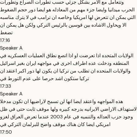
وتتعامل مع الامر بشكل جزئي حسب تطورات الصراع وتطورات
الحرب ميدانيا وايضا جزء مهم من المعادله هو ايضا دور حجم الضغوط
التي يمكن ان تتعرض لها امريكيا وخاصه ان ترامب في لا يترك مناسبه
الا ويحاول الاشاده بين قوسين بالرئيس التركي ولكن هل يمكن ان
تضغط
17:16
Speaker A
الولايات المتحده اذا تعرضت او اذا اتصع نطاق العمليات العسكريه في
المنطقه ودخلت عده اطراف اخرى في مواجهه ايران بغير اسرائيل
والولايات المتحده ان تطلب من تركيا ان يكون لها دور اكبر اعتقد ان
تركيا ستكون اشد حرصا على عدم التورط في
17:33
Speaker A
هذه المواجهه واعتقد ايضا انها لن تسمح لاراضيها ان تكون مدخلا
لاستهداف الاراضي الايرانيه بدرجه كبيره ولها موقف ثابت حتى في ظل
وجود حزب العداله والتنميه في عام 2003 عندما تعرض العراق لغزو
امريكي ايضا كان هناك موقف واضح للبرلمان التركي في
17:50