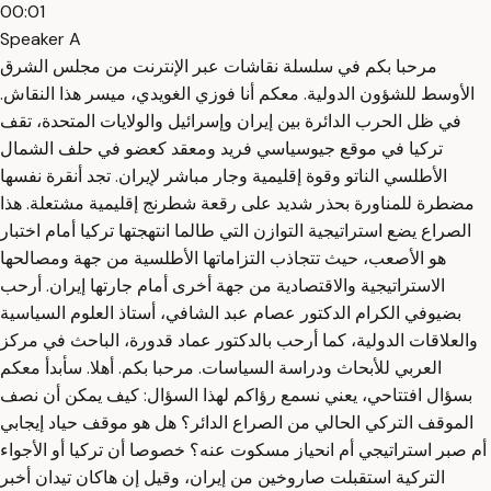
00:01
Speaker A
مرحبا بكم في سلسلة نقاشات عبر الإنترنت من مجلس الشرق
الأوسط للشؤون الدولية. معكم أنا فوزي الغويدي، ميسر هذا النقاش.
في ظل الحرب الدائرة بين إيران وإسرائيل والولايات المتحدة، تقف
تركيا في موقع جيوسياسي فريد ومعقد كعضو في حلف الشمال
الأطلسي الناتو وقوة إقليمية وجار مباشر لإيران. تجد أنقرة نفسها
مضطرة للمناورة بحذر شديد على رقعة شطرنج إقليمية مشتعلة. هذا
الصراع يضع استراتيجية التوازن التي طالما انتهجتها تركيا أمام اختبار
هو الأصعب، حيث تتجاذب التزاماتها الأطلسية من جهة ومصالحها
الاستراتيجية والاقتصادية من جهة أخرى أمام جارتها إيران. أرحب
بضيوفي الكرام الدكتور عصام عبد الشافي، أستاذ العلوم السياسية
والعلاقات الدولية، كما أرحب بالدكتور عماد قدورة، الباحث في مركز
العربي للأبحاث ودراسة السياسات. مرحبا بكم. أهلا. سأبدأ معكم
بسؤال افتتاحي، يعني نسمع رؤاكم لهذا السؤال: كيف يمكن أن نصف
الموقف التركي الحالي من الصراع الدائر؟ هل هو موقف حياد إيجابي
أم صبر استراتيجي أم انحياز مسكوت عنه؟ خصوصا أن تركيا أو الأجواء
التركية استقبلت صاروخين من إيران، وقيل إن هاكان تيدان أخبر