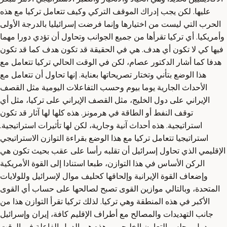
عليها. لكن يجب إدراك الموقف التركي وكيف تتعامل تركيا مع هذه
الحرب التي ليست من اختيارها وإنما فرضت إسرائيليا بالدرجة الأولى
وأمريكيا. أي تركيا تقرأها من جميع الجوانب وتحاول أن تؤدي دورا مهما
فيها كي لا تكون أي هدف. هي في الحقيقة قد تكون هدف كما قد تكون
هدفا كما أشار الدكتور عصام، لكن في الوقت الحالي تركيا تتعامل مع
هذا الوضع بتأني وتختار تصريحاتها بعناية. إنها تحاول أن تتعامل مع
الأحداث الجارية يوما بيوم وحسب التفاعلات اليومية مثل القصف
الإيراني على دول الخليج، مثل القصف الإيراني على تركيا، مثل أي
توقف النفط أو الطاقة في هرمونز. هذه كلها لها آثار قد تكون
استراتيجية. هذه أحداث آنية وجارية، لكن لها تأثيرات استراتيجية.
استراتيجيا تتعامل تركيا مع هذا الوضع بقراءة التوازن الاستراتيجي
الإقليمي الذي تحاول إسرائيل أن تقلبه رأسا على عقب بحيث تكون هي
الركن الأساس في هذا التوازن، طبعا استنادا إلى القوة الأمريكية
وإضعاف القوة الإيرانية وإلحاقها كحليف موال لإسرائيل وللولايات
المتحدة، وبالتالي موازين القوى تصبح لصالحها على حساب أي القوى
الأكبر في هذه المنطقة وهي تركيا. لذلك تركيا تقرأ التوازن هذا من
جانب التهديدات والمصالح مع أطراف الإقليم كافة، إيران وإسرائيل
ودول مجلس التعاون الخليجي، وهذه هي الدول الفاعلة في الوقت