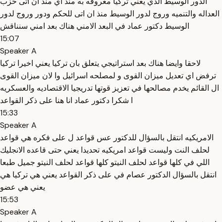
الدور الوسيط الذي يعني تركيا معروفه به منذ اي منذ ان اتى حزب
العداله والتنميه وروج لدور الوسيط منذ ان اتى للحكم ودور وروج لدور
الوسيط دكتور عماد في البعد الامني هناك بعد امني سنناقش
15:07
Speaker A
لاحقا وايضا هناك بعد استراتيجي يتعلق بان تركيا يعني اخيرا تركيا
ترفض اي تعديل ميزان القوى و لمصلحه اسرائيل وا لان ميزان القوى
ال القائم يخدم مصالحها في تعزيز قوتها تدريجيا الاقتصاديه والعسكريه
ا شكرا دكتور عماد انا هنا على ذكر القواعد
15:33
Speaker A
الامريكيه انتقل بالسؤال للدكتور عس قواعد ل على فكره هي قواعد
لحلف النت وليست قواعد امريكيه تحديدا يعني حتى قاعده الانجليك
اللي في كلها قواعد لحلف النيتو كلها قواعد لحلف النيتو جميل طبعا
انتقل بالسؤال الدكتور عصام في على ذكر القواعد يعني هي تركيا هي
يعني هي عضو
15:53
Speaker A