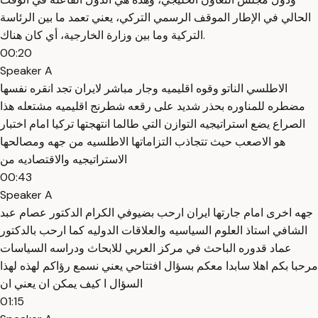
الحالي في الإطار الموقف الرسمي التركي، يعني تعمد ما بين الرئاسة
التركية وما بين وزارة الخارجية، أي كان هناك.
00:20
Speaker A
الاطلسي الناتو وقوه اقليميه وجار مباشر لايران تجد انقره نفسها
مضطره للمناوره بحذر شديد على رقعه شطرنج اقليميه مشتعله هذا
الصراع يضع استراتيجيه التوازن التي طالما انتهجتها تركيا امام اختبار
هو الاصعب حيث تتجاذب التزاماتها الاطلسيه من جهه ومصالحها
الاستراتيجيه والاقتصاديه من
00:43
Speaker A
جهه اخرى امام جارتها ايران ارحب بضيوفي الكرام الدكتور عصام عبد
الشافي استاذ العلوم السياسيه والعلاقات الدوليه كما ارحب بالدكتور
عماد قدوره الباحث في مركز العربي للابحاث ودراسه السياسات
مرحبا بكم اهلا سابدا معكم بسؤال افتتاحي يعني نسمع رؤاكم لهذه لهذا
السؤال ا كيف يمكن ان يعني ان
01:15