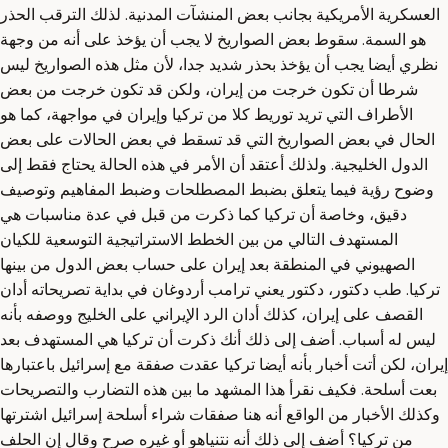
العسكرية الأمريكية بجانب بعض المنشآت المدنية. لذلك الترقب الحذر
هو السمة. سقوط بعض الصواريخ لا يجب أن يؤخذ على أنه من وجهة
نظري أيضا يجب أن يؤخذ بحذر شديد جدا، لأن مثل هذه الصواريخ ليس
شرطا أن تكون خرجت من إيران، ولكن قد تكون خرجت من بعض
الأطراف التي تريد توريط كلا من تركيا وإيران في مواجهة، كما هو
الحال في بعض الصواريخ التي قد تسقط في بعض الحالات على بعض
الدول الخليجية. ولذلك أعتقد أن الأمر في هذه الحالة يحتاج فقط إلى
وضوح رؤية فيما يتعلق بضبط المصطلحات وضبط المفاهيم وتوصيف
دقيق، وخاصة أن تركيا كما ذكرت من قبل في عدة مناسبات هي
المستهدف التالي من بين الخطط الاستراتيجية التوسعية للكيان
الصهيوني في المنطقة بعد إيران على حساب بعض الدول من بينها
تركيا. طب دكتور، دكتور يعني ترامب أردوغان في بداية تصريحاته أدان
القصف على إيران، كذلك أدان الرد الإيراني على الخليج ووصفه بأنه
ليس له أسباب. أضف إلى ذلك أنك ذكرت أن تركيا هي المستهدف بعد
إيران، لكن أتت أخبار بأنه أيضا تركيا عقدت صفقة مع إسرائيل باعتبارها
بعت أسلحة. فكيف نقرأ هذا المشهد ما بين هذه التضارب والتصريحات
وكذلك الأخبار من الواقع أنه هنا صفقات شراء أسلحة إسرائيل اشترتها
من تركيا؟ أضف إلى ذلك أنه نتنياهو أو غيره صرح وقال إن الحلف