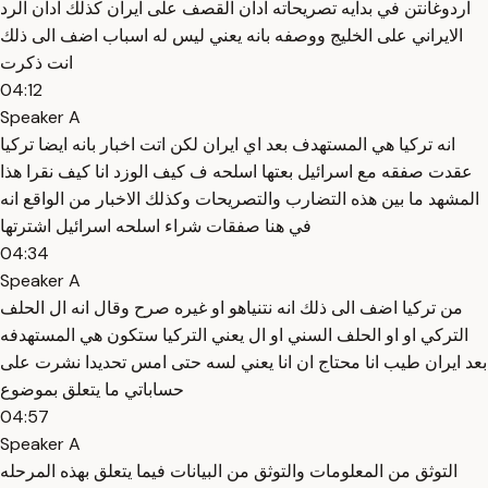
اردوغانتن في بدايه تصريحاته ادان القصف على ايران كذلك ادان الرد
الايراني على الخليج ووصفه بانه يعني ليس له اسباب اضف الى ذلك
انت ذكرت
04:12
Speaker A
انه تركيا هي المستهدف بعد اي ايران لكن اتت اخبار بانه ايضا تركيا
عقدت صفقه مع اسرائيل بعتها اسلحه ف كيف الوزد انا كيف نقرا هذا
المشهد ما بين هذه التضارب والتصريحات وكذلك الاخبار من الواقع انه
في هنا صفقات شراء اسلحه اسرائيل اشترتها
04:34
Speaker A
من تركيا اضف الى ذلك انه نتنياهو او غيره صرح وقال انه ال الحلف
التركي او او الحلف السني او ال يعني التركيا ستكون هي المستهدفه
بعد ايران طيب انا محتاج ان انا يعني لسه حتى امس تحديدا نشرت على
حساباتي ما يتعلق بموضوع
04:57
Speaker A
التوثق من المعلومات والتوثق من البيانات فيما يتعلق بهذه المرحله