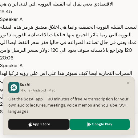
الاقتصادي يعني يقال انه القنبله النوويه التي لدى ايران هي
19:45
Speaker A
ليست القنبله النوويه الحقيقيه وانما هي اغلاق مضيق هرمز هذه القنبله
النوويه التي ربما يتاثر الجميع منها فتاعيات الاقتصاديه الفوريه دكتور
عماد يعني في حال تصاعد الصراعه في حاليا قفز سعر النفط ايضا الى
120 وتراجع بالامسانه سوف يعود الى 120 دولار بسعر البرميل وامن
20:06
Speaker A
الممرات التجاريه ايضا كيف سيؤثر هذا على اس على رؤيه تركيا لهذا
الصراع اها اييه تركيا لها تجربه طويله مع ايران يعني اي ايه يعني يجب
×
SozAI
ان نفرق بين امرين بين الطموح ال التركي ايه من ايران والواقع يعني
iPhone · Android · Mac
الواقع ال الذي تجده امامها بالتعامل
Get the SozAI app — 30 minutes of free AI transcription for your
20:28
own audio: lectures, meetings, voice memos and YouTube. 99+
Speaker A
languages.
مع ايران ايه تاريخيا يعني حتى لا نبتعد كثيرا في عام 1996 1996 ايه
We use cookies to enhance your experience.
Privacy Policy
App Store
Google Play
وقعت تركيا وايران اتفاقا مدته 25 عاما لتوريد ما قيمته 23 مليار دولار
Accept
Settings
من الغاز الايراني اي و ومنذ يعني نحو 30 عاما يعني منذ 30 عاما اي