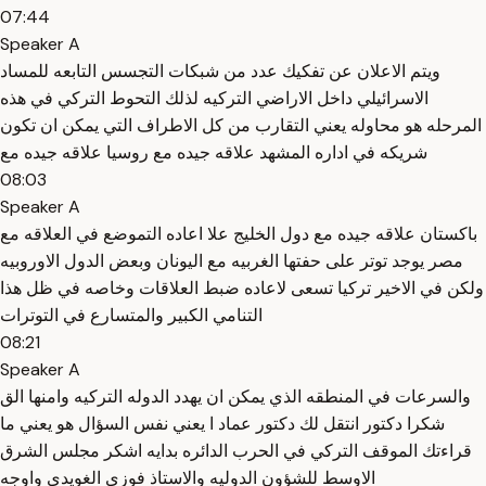
07:44
Speaker A
ويتم الاعلان عن تفكيك عدد من شبكات التجسس التابعه للمساد
الاسرائيلي داخل الاراضي التركيه لذلك التحوط التركي في هذه
المرحله هو محاوله يعني التقارب من كل الاطراف التي يمكن ان تكون
شريكه في اداره المشهد علاقه جيده مع روسيا علاقه جيده مع
08:03
Speaker A
باكستان علاقه جيده مع دول الخليج علا اعاده التموضع في العلاقه مع
مصر يوجد توتر على حفتها الغربيه مع اليونان وبعض الدول الاوروبيه
ولكن في الاخير تركيا تسعى لاعاده ضبط العلاقات وخاصه في ظل هذا
التنامي الكبير والمتسارع في التوترات
08:21
Speaker A
والسرعات في المنطقه الذي يمكن ان يهدد الدوله التركيه وامنها الق
شكرا دكتور انتقل لك دكتور عماد ا يعني نفس السؤال هو يعني ما
قراءتك الموقف التركي في الحرب الدائره بدايه اشكر مجلس الشرق
الاوسط للشؤون الدوليه والاستاذ فوزي الغويدي واوجه