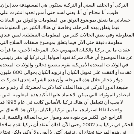
التركي أو الحلف السني أو التركية ستكون هي المستهدفة بعد إيران.
طيب، أنا محتاج أن أنا، يعني لسه حتى أمس تحديدا نشرت على
حساباتي ما يتعلق بموضوع التوثق من المعلومات والتوثق من البيانات
فيما يتعلق بهذه المرحلة، وخاصة أن هناك الكثير من المعلومات
المغلوطة وفي بعض الحالات كثير من المعلومات التضليلية. ليس عندي
معلومة دقيقة حتى الآن فيما يتعلق بموضوع صفقات السلاح التي
عقدت ما بين تركيا والكيان الصهيوني خلال المرحلة الأخيرة. ما قرأت
عن هذا الموضوع أن هناك شركة تعود أصولها إلى تركيا لها مقر رئيسي
في الولايات المتحدة الأمريكية تقوم بتصنيع ذخائر، والولايات المتحدة
عقدت أو اتفقت على تمويل الكيان أو تزويد الكيان بحوالي 600 مليون
دولار ذخائر خلال هذه المرحلة، وأن هذه الشركة إحدى الشركات.
طبيعة الدور التركي في هذا الملف كما ذكرت لحضرتك أنا رقم واحد
المصادر الموثوقة التي يمكن الاعتماد عليها لتأكيد هذه المعلومة. اثنين،
لا يجب أن نتجاهل أن هناك تركيا بالأساس كانت في عام 1995 قد
وقعت اتفاقا استراتيجيا ما بين تركيا والكيان، ولكن هذا الاتفاق تم
التراجع عن الكثير من بنوده بعد وصول حزب العدالة والتنمية إلى
الحكم في تركيا منذ 2002 وحتى الآن. لذلك أعتقد أن تركيا تقدم سلاحا
في هذه المرحلة تحتاج إلى تدقيق أكثر. لا أنفي ولا أؤكد، ولكن تحتاج