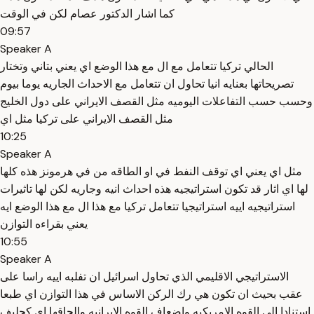
كما اشار الدكتور عصام لكن في الوقت
09:57
Speaker A
الحالي تركيا تتعامل مع ال مع هذا الوضع اي يعني بتاني وتختار
تصريحاتها بعنايه انيا تحاول ان تتعامل مع الاحداث الجاريه يوما بيوم
وحسب حسب التفاعلات اليوميه مثل القصف الايراني على دول الخليج
مثل القصف الايراني على تركيا مثل اي
10:25
Speaker A
مثل اي يعني اي توقف النفط في او الطاقه من في هرمونز هذه كلها
لها اي اثار قد تكون استراتيجيه هذه احداث انيه وجاريه لكن لها تاثيرات
استراتيجيه اييه استراتيجيا تتعامل تركيا مع هذا ال مع هذا الوضع ايه
يعني بقراءه التوازن
10:55
Speaker A
الاستراتيجي الاقليمي الذي تحاول اسرائيل ان تفلبه اييه راسا على
عقب بحيث ان تكون هي رك الركن الاساس في هذا التوازن اي طبعا
استنادا الى القوه الامريكيه واضعاف القوه الايرانيه والحاقها اي كحليف