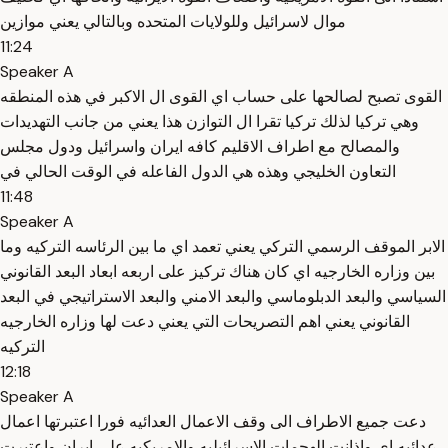
موال لاسرائيل وللولايات المتحده وبالتالي يعني موازين
11:24
Speaker A
القوى تصبح لصالحها على حساب اي القوى ال الاكبر في هذه المنطقه
وهي تركيا لذلك تركيا تقرا ال التوازن هذا يعني من جانب التهديدات
والمصالح مع اطراف الاقليم كافه ايران واسرائيل ودول مجلس
التعاون الخليجي وهذه هي الدول الفاعله في الوقت الحالي في
11:48
Speaker A
الابر الموقف الرسمي التركي يعني تعمد اي ما بين الرئاسه التركيه وما
بين وزاره الخارجيه اي كان هناك تركيز على اربعه ابعاد البعد القانوني
السياسي والبعد الدبلوماسي والبعد الامني والبعد الاستراتيجي في البعد
القانوني يعني اهم التصريحات التي يعني دعت لها وزاره الخارجيه
التركيه
12:18
Speaker A
دعت جميع الاطراف الى وقف الاعمال العدائيه فورا اعتبرتها اعمال
عدائيه اي واذانت الهجمات الاسرائيليه والامريكيه على ايران واعتبرت