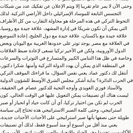
وحتى الآن لا يمر عام تقريبا إلا ويتم الإعلان عن تفكيك عدد من شبكات
التجسس التابعة للموساد الإسرائيلي داخل الأراضي التركية. لذلك
التحوط التركي في هذه المرحلة هو محاولة التقارب من كل الأطراف
التي يمكن أن تكون شريكا في إدارة المشهد، علاقة جيدة مع روسيا،
علاقة جيدة مع باكستان، علاقة جيدة مع دول الخليج، إعادة التموضع
في العلاقة مع مصر. يوجد توتر على حدودها الغربية مع اليونان وبعض
الدول الأوروبية، ولكن في الأخير تركيا تسعى لإعادة ضبط العلاقات
وخاصة في ظل هذا التنامي الكبير والمتسارع في التوترات والسرعات
في المنطقة الذي يمكن أن يهدد الدولة التركية وأمنها. شكرا دكتور،
أنتقل لك دكتور عماد. يعني نفس السؤال، ما قراءتك الموقف التركي
في الحرب الدائرة؟ بداية أشكر مجلس الشرق الأوسط للشؤون الدولية
والأستاذ فوزي الغويدي وأوجه التحية للدكتور عصام. في الحقيقة،
ليست هناك أي تصنيفات يمكن التعويل عليها في الوقت الحالي، كون
الحرب لم تكن من اختيار تركيا، أي أن كانت حياد أو انحياز أو صبر
استراتيجي، وحتى كلمة الصبر الاستراتيجي هذه تحتاج إلى سياسة
طويلة حتى نصفها بأنها صبر استراتيجي على الأحداث. الأحداث جديدة،
يعني منذ أقل من أسبوع أو منذ أسبوع فقط، لذلك أي تصنيفات
الأكاديميين تحديدا وهي الحياد والانحياز والصبر الاستراتيجي الأمر مبكر