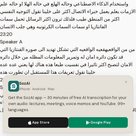
واستخدام الذكاء الاصطناعي وحاله الهلع في حاله الهلا او حاله علم
الازمات يعلم يعمل خبراء الاتصال اكثر على خلينا نقول التوجيه النفسي
اكثر من المنطق طيب فلذلك ترون اكثر الرسائل تحمل سمات
الفانتازيا او سمات السمات الكرتونيه وهي جلب الانسان
23:20
Speaker A
من من الواقعيهقعيه الواقعيه التي تشكل تهديد الى صوره الفنتازيا التي
قد تكون دائره امان له وتمرير المعلومات المظله من خلال دائره
الامان لتصبح اكثر تاثيرا في نفسيت طبعا هذه هناك لها يعني عده عده
خلينا نقول تعريفات هذا للمستقبل ان تطورت هذه
23:43
×
SozAI
Speaker A
iPhone · Android · Mac
الاداه من خلال التحكم ادخال العوامل النفسيه التي تدخل مؤقتا في
Get the SozAI app — 30 minutes of free AI transcription for your
اتصال الازمات في تحقيق الرساله ودمجها كممارسها مع الذكاء
own audio: lectures, meetings, voice memos and YouTube. 99+
الاصطناعي فهناك خطر عظيم الان انا اطلب من كل واحد منا ان يسال
languages.
اي فرد في الاعلام انا قمت بهذه التجربه اي
We use cookies to enhance your experience.
Privacy Policy
App Store
Google Play
24:02
Accept
Settings
Speaker A