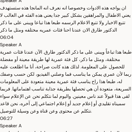
Speaker A
ان يواجه هذه الادوات وخصوصا انه نعرف انه المانجا هذه ستستهدف
يعني الاطفال والمراهقين بشكل كبير جدا يعني هذه الفئه في الغالب لا
تتبع الاخبار ولا تتبع الاعلام الرسمه طبعا هذا تباعا ويبنى على ما ذكر
الدكتور طارق الان عندنا احنا فئات عمريه مختلفه ومثل ما ذكر
06:04
Speaker A
طبعا هذا تباعاً ويبنى على ما ذكر الدكتور طارق. الآن عندنا فئات عمرية
مختلفة، ومثل ما ذكر، كل فئة عمرية لها طريقة معينة أو مفضلة
للحصول على المعلومة. لذلك هذه كانت صراحة، أنا ما اطلعت عليه
ربما لأن عمري يمكن ما يناسب فما وصلني الفيديو، لكن حسب وصفك
له، طبعا هذا راح يناسب فئة عمرية معينة متعودة على المعلومات
السريعة، متعودة أن هي تحصلها بطريقة جذابة تناسب اهتماماتها. فربما
لقى هذا قبولاً عند ناس معينين. واليوم لما نتكلم نحن عن الإعلام سواء
سميناه تقليدي أو إعلام جديد أو إعلام اجتماعي إلى آخره، نحن قاعد
نتكلم عن محتوى وعن قناة وعن وسيلة للتوصيل.
06:27
Speaker A