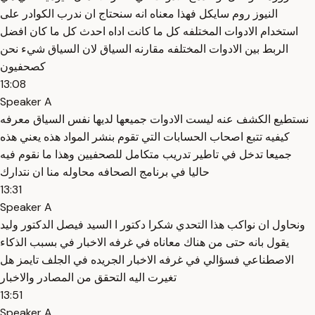
النيوز روم سايكل فهذا معناه انه سنحتاج ان ندرب الكوادر على
استخدام الادوات المختلفه كل ما كانت اداه احدث كل ما كان افضل
الربط بين الادوات المختلفه مقارنه السياق لان السياق شيء نحن
كصحفيون
13:08
Speaker A
نستطيع الكشف عنه ليست الادوات جميعها لديها نفس السياق معرفه
كيفيه تتبع اصحاب الحسابات التي تقوم بنشر المواد هذه يعني هذه
جميعا تدخل في تاطير تدريب متكامل للصحفيين وهذا ما نقوم فيه
حاليا في برنامج الصحافه محاوله منا ان نتدارك
13:31
Speaker A
ونحاول ان نواكب هذا التحدي شكرا دكتور ا السيد فيصل الدكتور وليد
يقول بانه حتى من هناك معاناه في غرفه الاخبار في بسبب الذكاء
الاصطناعي فسؤالي في غرفه الاخبار الجريده في الجلف تايمز هل
تغيرت اليه التحقق من المصادر والاخبار
13:51
Speaker A