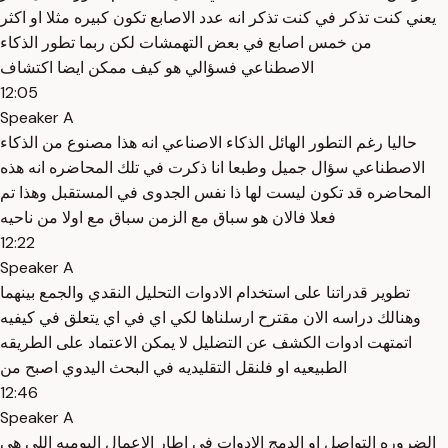
يعني كنت تذكر في كنت تذكر انه عدد الاصابع تكون كبيره مثلا او اكثر
من خمس اصابع في بعض التهمشات لكن ربما تطور الذكاء
الاصطناعي فسؤالي هو كيف ممكن ايضا اكتشاف
12:05
Speaker A
حاليا رغم التطور الهائل الذكاء الاصناعي انه هذا مصنوع من الذكاء
الاصطناعي سؤال جميل وطبعا انا ذكرت في تلك المحاضره انه هذه
المحاضره قد تكون ليست لها ذا نفس الجدوى في المستقبل وهذا تم
فعلا فالان هو سباق مع الزمن سباق مع اولا من ناحيه
12:22
Speaker A
تطوير قدراتنا على استخدام الادوات التحليل النقدي والجمع بينهما
وهنالك دراسه الان مقترح ارسلناها لكي اي في اي يتعلق في كيفيه
اتمتهت ادوات الكشف عن التضليل لا يمكن الاعتماد على الطريقه
الطبيعيه او فلنقل التقليديه في البحث اليدوي اصبح من
12:46
Speaker A
الضروره التواصل او الدمج الادوات في اطار الاعمال اليوميه اللي هي