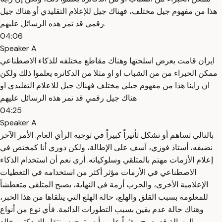
هذا من مفهوم جيل مختلف، فهناك جيل للإعلام التقليدي أو هناك جيل
رقمي قد تمر هذه الرسائل عليهم.
04:06
Speaker A
ايران قامت بعرض اسلحتها وهناك مقاطع مختلفه للذكاء الاصطناعي
ممكن الخبراء من من الشباب او او مثلا من الدكاتره يعلموا ذلك ولكن
ان راينا هذا من مفهوم جيلي مختلف فهناك جيل للاعلام التقليدي او
هناك جيل رقمي قد تمر هذه الرسائل عليهم
04:25
Speaker A
بالتالي تساهم أو تشكل تأثيراً كبيراً في توجيه الرأي العام. الأمر الآخر
نضيفه، أستاذ فوزي، آسف على الإطالة، ولكن دوري أنا كمختص في
إعلام الأزمات مهتم بالمتلقي وسلوكياته. أرى نعم أن استخدام الذكاء
الاصطناعي في الأزمات مؤثر أكثر من استخدامه في التغطيات
الإعلامية الأخرى، والحرب أزمة في النهاية، يصبح المتلقي متعطشاً
للمعلومة بسبب القلق والهلع، حالة الهلع التي يتلقاها من هذا الخبر،
وهناك حالة عدم يقين بسبب التطورات الدائمة. فأي نوع من أنواع
الرسالة قد يصبح مؤثراً على رأيه وتوجهه. بنتقل لك دكتور خالد.