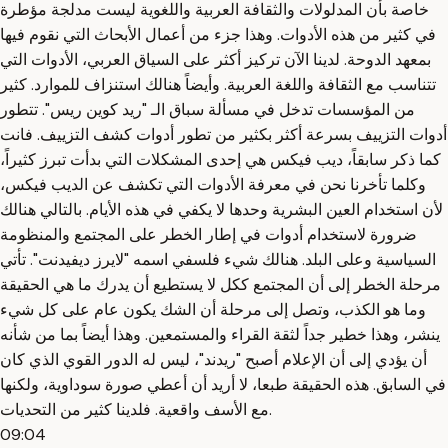
خاصة بأن المدلولات والثقافة العربية واللغوية ليست مدلجة مؤطرة
في كثير من هذه الأدوات. وهذا جزء من أعمال الأبحاث التي نقوم فيها
بمعهد الدوحة. لدينا الآن تركيز أكثر على السياق العربي، الأدوات التي
تتناسب مع الثقافة واللغة العربية. وأيضاً هنالك استنزاف للموارد. كثير
من المؤسسات تدخل في مسألة سباق الـ "ريد كوين ريس". تتطور
أدوات التزييف بسرعة أكثر بكثير من تطور أدوات كشف التزييف. فانت
كما ذكر سابقاً، ديب فيكس هي إحدى المشكلات التي بدأت تبرز كثيراً،
وكلما تأخرنا نحن في معرفة الأدوات التي تكشف عن الديب فيكس،
لأن استخدام العين البشرية وحدها لا يكفي في هذه الأيام. بالتالي هنالك
ضرورة لاستخدام أدوات في إطار الخطر على المجتمع والمنظومة
السياسية وعلى البلد. هنالك شيء فلسفي اسمه "لايرز ديفيدنت". تأتي
مرحلة الخطر إلى أن المجتمع ككل لا يستطيع أن يدرك ما هي الحقيقة
وما هو الكذب، وتصل إلى مرحلة أن الشك يكون عام على كل شيء
ينشر، وهذا خطير جداً لثقة القراء والمستمعين. وهذا أيضاً بما من شأنه
أن يؤدي إلى أن الإعلام أصبح "ريدند"، ليس له الدور القوي الذي كان
في السابق. هذه الحقيقة طبعا، لا أريد أن أعطي صورة سوداوية، ولكنها
مع الأسف واقعية. فلدينا كثير من التحديات.
09:04