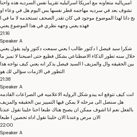
امبرياليه متعاونه مع امريكا اسرائيليه تقريبا نفس السرديه هذه واحنا
نشوف بعد في سرديه مهاجمه قطر نفسها بس اليوم هل في وعاء او
بج داتا لهذا الموضوع موجود في كان تقدر الصحف تستخدمه لا ما في ا
فهذه يعني وجهه نظري في هذا الموضوع يعني
21:16
Speaker A
شكرا سيد فيصل ا دكتور طالب ا يعني سمعت دكتور وليد يقول يعني
خلال سنه تطور الذكاء الاصطناعي بشكل فظيع حتى اصبحنا لا نميز ما
بين الحقيقه وال والمزيف ا السيد فيصل يذكر انه يعني كيف نواجه هذا
التطور في الازمات سؤالي لك هو
21:38
Speaker A
انت كيف تتوقع انه يبدو شكل الروايه الاعلاميه في الصراعات القادمه
هل سنصل الى مرحله لا يمكن فيها التمييز بين الحقيقه والمزيف
بالفعل نعم انا اشوف ممكن ان يصبح هناك طبعا احنا خلينا نقول عندنا
الان مرض وعندنا الان خلينا نقول اداه تحصين ا طبعا
22:00
Speaker A