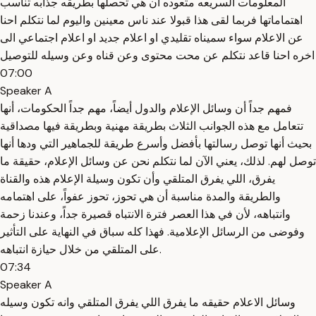
المعلومات السريعه متعوده ان هي تحصلها بطريقه جذابه تناسب
اهتماماتها فربما لقى هذا قبولا عند ناس معينين واليوم لما نتكلم احنا
عن الاعلام سواء سميناه تقليدي او اعلام جديد او اعلام اجتماعي الى
اخره احنا قاعد نتكلم عن محت محتوى وعن قناه وعن وسيله للتوصيل
07:00
Speaker A
فمهم جداً أن وسائل الإعلام والدول أيضاً، مهم جداً الحكومات، أنها
تتعامل مع هذه الجوانب الثلاث بطريقة مهنية وبطريقة فيها مصداقية
بحيث أنها توصل رسالتها بأفضل وأسرع طريقة للجماهير التي ودها أنها
توصل لهم. لذلك، يعني الآن لما نتكلم نحن عن وسائل الإعلام، حقيقة ما
يفرق، اللي يفرق المتلقي وأن تكون وسيلة الإعلام هذه والقناة
والطريقة والمدة مناسبة أن هي تحوز، تحوز عفواً، على اهتمامه
وانتباهه، لأن في هذا العصر فترة الانتباه قصيرة جداً، وعندنا زحمة
وفوضى من الرسائل الإعلامية. فهذا كله سباق في النهاية على التأثير
على المتلقي من خلال حيازة انتباهه.
07:34
Speaker A
وسائل الاعلام حقيقه ما يفرق اللي يفرق المتلقي وانه تكون وسيله