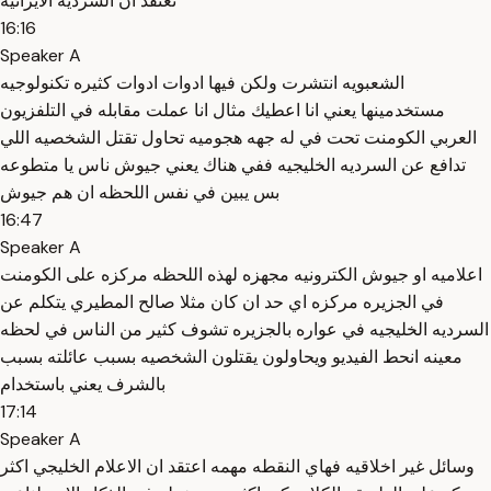
نعتقد ان السرديه الايرانيه
16:16
Speaker A
الشعبويه انتشرت ولكن فيها ادوات ادوات كثيره تكنولوجيه
مستخدمينها يعني انا اعطيك مثال انا عملت مقابله في التلفزيون
العربي الكومنت تحت في له جهه هجوميه تحاول تقتل الشخصيه اللي
تدافع عن السرديه الخليجيه ففي هناك يعني جيوش ناس يا متطوعه
بس يبين في نفس اللحظه ان هم جيوش
16:47
Speaker A
اعلاميه او جيوش الكترونيه مجهزه لهذه اللحظه مركزه على الكومنت
في الجزيره مركزه اي حد ان كان مثلا صالح المطيري يتكلم عن
السرديه الخليجيه في عواره بالجزيره تشوف كثير من الناس في لحظه
معينه انحط الفيديو ويحاولون يقتلون الشخصيه بسبب عائلته بسبب
بالشرف يعني باستخدام
17:14
Speaker A
وسائل غير اخلاقيه فهاي النقطه مهمه اعتقد ان الاعلام الخليجي اكثر