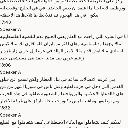
ركز على الطريقه الكلاسيكيه اكثر من دخوله في الذكاء الاصطناعي
وتوظيفه لانه احنا ما اعتقد ان يعني الحاضنه في في الخليج توقعت انه
بيكون في هذا الهجوم ف فتلاحظ ظ تلاحظ هذا لاحظته
17:43
Speaker A
انا في الفتره اللي راحت مع العلم يعني الخليج قدم للقضيه الفلسطينيه
مالا وجهدا ودبلوماسيه وهاي اكثر من ايران فلو اقارن لك مثلا كيس
استادي مثلا ايش قدم مثلا الامير الوالد في غزه اول عربي زار غزه ر
زعيم عربي بنى مدينه حمد بنى مستشفى حمد
18:06
Speaker A
بنى غرفه الاتصالات ساعد في بناء المطار ولكن تسمع عن فيلق
القدس اللي دخل في حرب اهليه وقتل ناس في سوريا اشهر من من
هاي فالدعايا الاعلاميه والبروباجندا والشعبويه طاغيه في هذه الحرب
وتم توظيفها وماشيه ا بس دكتور حب حاب اركز على غرفه الاخبار
18:32
Speaker A
لديكم كيف بتتعاملوا مع الذكاء الاصطناعي كيف بتتعاملوا مع الضلع