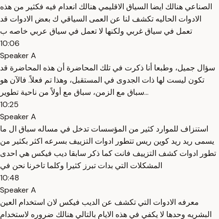
الصناعي هنالك ايضا السياق الاقليمي هنالك انعدام فيه فكثير من هذه
الادوات الحاليه تكشف لنا عن العمى السياقي ك بعض الادوات قد
تعمل في سياق غربي ولكنها لا تعمل في سياق عربي خاصه ب
10:06
Speaker A
سؤال جميل، وطبعا أنا ذكرت في تلك المحاضرة أن هذه المحاضرة قد
تكون ليست لها ذات الجدوى في المستقبل، وهذا تم فعلاً. فالآن هو
سباق مع الزمن، سباق مع أولاً من ناحية تطوير...
10:25
Speaker A
استنزاف للموارد كثير من المؤسسات تدخل في مساله سباق ال ما
يسمى ريد ريد كوين ريس تتطور ادوات التزييف بسرعه اكثر بكثير من
تطور ادوات كشف التزييف فانت كما ذكر سابقا ديب فيكس هي احدى
المشكلات التي بدات تبرز كثيرا وكلما تاخرنا نحن في
10:48
Speaker A
معرفه الادوات التي تكشف عن الديب فيكس لان استخدام العين
البشريه وحدها لا يكفي في هذه الايام بالتالي هنالك ضروره لاستخدام