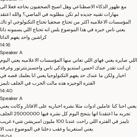
مع ظهور الذكاء الاصطناعي وهل اصبح الصحفيون بحاجه فعلا الى
مهارات تقنيه جديده لم تكن مطلوبه في الماضي؟ والله اعتقد
المؤسسات الاعلاميه اكثر من تحتاج صحفيا تحتاج التكنولوجي او تاك
يعني ناس خبره في هذا الموضوع بلس انه تحتاج اللي يسمونه داتا
كراشين واحد يفهم الداتا
14:16
Speaker A
اللي صايره يعني فهاي اللي تعاني منها المؤسسات الاعلاميه يعني اليوم
ان انت تقدر عندك احسن استديو واذكى ناس واحسنزنتترتور وغرفه
اخبار ولكن ما عندك حد يفهم التكنولوجيا يعني انا بعلمك قصه في
الفتره الوجيزه هذه مالت الحرب في الجلف تايمز
14:40
Speaker A
يعني احنا كنا عاملين ادوات مثلا نشره اخباريه على الافاتار وكانت يعني
تجربه ما اعتقدنا انها بتنجح اليوم كل نشره فيها 25000000 الجلف
تايمز في الفتره اللي راحت عندنا 100 مليون امبريشن شيء غريب
يعني استغربنا وعقب دخلنا في الموضوع ديب الا
15:04