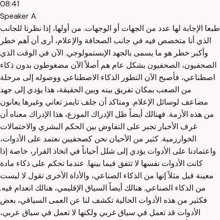
08:41
Speaker A
طبعا الإجابة لها عدد من الجهات أو الوجهات. من أولها، إذا نظرنا للجانب
الذي أنا متخصص فيه في جانب الصحافة والإعلام، أرى أن أهم خطر
وأكبر خطر هو ما يسمى بالجهد الإبستمولوجي. الآن في الوقت الذي
الصحفيون، الصحفيون بشكل عام هم أصلاً الآن مضغوطون بدون ذكاء
اصطناعي، فأصبح الآن التطور الذكاء الاصطناعي ووصوله إلى مرحلة
من الصعب بمكان تفريق بينه وبين الحقيقة، هذا يؤدي إلى جهد
مضاعف لوسائل الإعلام. ومتاكد أن جلف تايمز تعاني وغيرها يعانون
من هذه الأزمة. فهنالك أيضاً ظل الإدراك الموزع، هذا الإدراك معناه أن
غرف الأخبار تجبر على التفاوض بين الحكم البشري والاحتمالات
الخوارزمية. كثير من الأحيان نحن كصحفيين نعتمد على الأدوات،
واعتمادنا على الأدوات يؤدي إلى شلل أحياناً في اتخاذ القرار، خاصة إذا
كانت الأدوات نفسها لا تتفق فيما بينها. عندما تحكم على ذكاء مادة
معينة قيل مثلاً إنها من الذكاء الصناعي، والأداة الأخرى تقول لا ليست
من الذكاء الصناعي. هنالك أيضاً السياق الإقليمي، هنالك انعدام فيه.
فكثير من هذه الأدوات الحالية تكشف لنا عن العمى السياقي، بعض
الأدوات قد تعمل في سياق غربي ولكنها لا تعمل في سياق عربي،