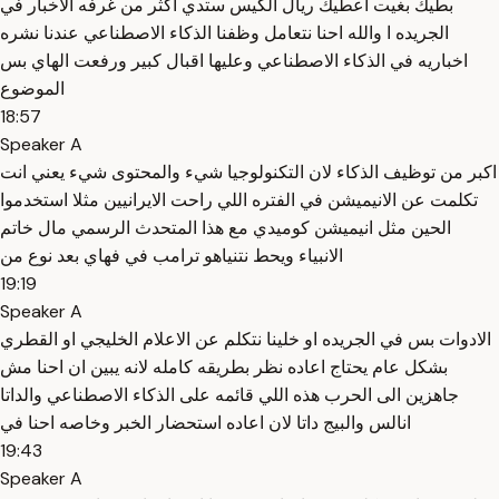
بطيك بغيت اعطيك ريال الكيس ستدي اكثر من غرفه الاخبار في
الجريده ا والله احنا نتعامل وظفنا الذكاء الاصطناعي عندنا نشره
اخباريه في الذكاء الاصطناعي وعليها اقبال كبير ورفعت الهاي بس
الموضوع
18:57
Speaker A
اكبر من توظيف الذكاء لان التكنولوجيا شيء والمحتوى شيء يعني انت
تكلمت عن الانيميشن في الفتره اللي راحت الايرانيين مثلا استخدموا
الحين مثل انيميشن كوميدي مع هذا المتحدث الرسمي مال خاتم
الانبياء ويحط نتنياهو ترامب في فهاي بعد نوع من
19:19
Speaker A
الادوات بس في الجريده او خلينا نتكلم عن الاعلام الخليجي او القطري
بشكل عام يحتاج اعاده نظر بطريقه كامله لانه يبين ان احنا مش
جاهزين الى الحرب هذه اللي قائمه على الذكاء الاصطناعي والداتا
انالس والبيج داتا لان اعاده استحضار الخبر وخاصه احنا في
19:43
Speaker A