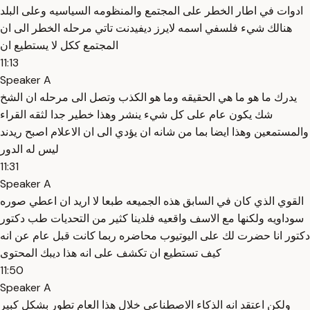
ادوات في اطار الخطر على المجتمع والمنظومه السياسيه وعلى البلد
هنالك شيء فلسفي اسمه لايرز ديفيدنت تاتي مرحله الخطر الى ان
المجتمع ككل لا يستطيع ان
11:13
Speaker A
يدرك ما هو ما هي الحقيقه وما هو الكذب وتصل الى مرحله ان الشخ
شك يكون عام على كل شيء ينشر وهذا خطير جدا لثقه القراء
والمستمعين وهذا ايضا بما من شانه ان يؤدي الى ان الاعلام اصبح ريدند
ليس له الدور
11:31
Speaker A
القوي الذي كان في السابق هذه الجميعه طبعا لا اريد ان اعطي صوره
سوداويه ولكنها مع الاسف واقعيه فلدينا كثير من التحديات طب دكتور
دكتور انا حضرت لك على اليوتيوب محاضره ربما كانت قبل عام عن انه
كيف تستطيع ان تكشف على انه هذا ديبك المحتوى
11:50
Speaker A
ولكن اعتقد انه الذكاء الاصطناعي خلال هذا العام تطور بشكل كبير