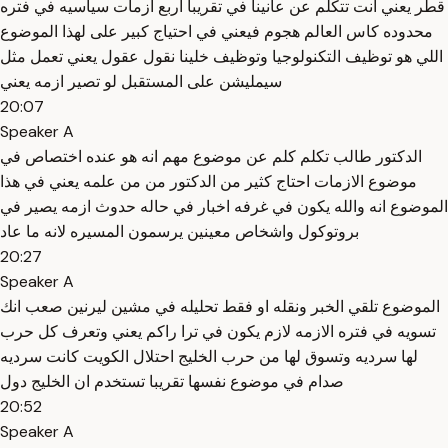
قطر يعني انت تتكلم عن عانينا في تقريبا اربع ازمات سياسيه في فتره
محدوده كاس العالم هجوم فيعني في احتياج كبير على لهذا الموضوع
اللي هو توظيف التكنولوجيا وتوظيف خلينا نقول عقول يعني تعمل مثل
سيمليشن على المستقبل لو تصير ازمه يعني
20:07
Speaker A
الدكتور طالب تكلم كلم عن موضوع مهم انه هو عنده اختصاص في
موضوع الازمات احتاج كثير من الدكتور من من علمه يعني في هذا
الموضوع انه والله يكون في غرفه اخبار في حاله حدوث ازمه يصير في
بروتوكول واشخاص معينين يرسمون المسيره لانه ما عاد
20:27
Speaker A
الموضوع تلقي الخبر ونقله او فقط تحليله في مشين ليرنين صعب انك
تسويه في فتره الازمه لازم يكون في ترا راكم يعني وتعرف كل حرب
لها سرديه وتسوق لها من حرب الخليج احتلال الكويت كانت سرديه
صدام في موضوع نفسها تقريبا تستخدم ان الخليج دول
20:52
Speaker A