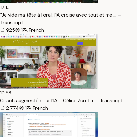
17:13
“Je vide ma tête à l’oral, l’IA croise avec tout et me … —
Transcript
925
1
French
19:58
Coach augmentée par l’IA – Céline Zuretti — Transcript
2,774
1
French