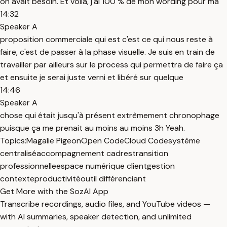
on avait besoin. Et voilà, j'ai 100 % de mon wording pour ma
14:32
Speaker A
proposition commerciale qui est c'est ce qui nous reste à
faire, c'est de passer à la phase visuelle. Je suis en train de
travailler par ailleurs sur le process qui permettra de faire ça
et ensuite je serai juste verni et libéré sur quelque
14:46
Speaker A
chose qui était jusqu'à présent extrêmement chronophage
puisque ça me prenait au moins au moins 3h Yeah.
Topics:
Magalie Pigeon
Open Code
Cloud Code
système
centralisé
accompagnement cadres
transition
professionnelle
espace numérique client
gestion
contexte
productivité
outil différenciant
Get More with the SozAI App
Transcribe recordings, audio files, and YouTube videos —
with AI summaries, speaker detection, and unlimited