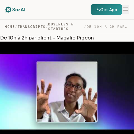
Get App
BUSINESS &
HOME
/
TRANSCRIPTS
/
/
DE 10H À 2H PAR CLIENT – MAGALIE PIGEON — TRANSCRIPT
STARTUPS
De 10h à 2h par client - Magalie Pigeon