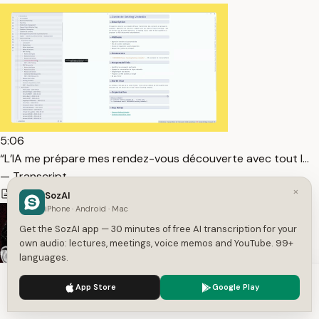
5:06
“L’IA me prépare mes rendez-vous découverte avec tout l…
— Transcript
×
640
1
French
SozAI
iPhone · Android · Mac
Get the SozAI app — 30 minutes of free AI transcription for your
own audio: lectures, meetings, voice memos and YouTube. 99+
languages.
We use cookies to enhance your experience.
Privacy Policy
App Store
Google Play
Accept
Settings