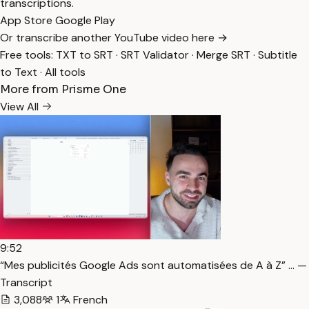
transcriptions.
App Store
Google Play
Or transcribe another YouTube video here →
Free tools:
TXT to SRT
·
SRT Validator
·
Merge SRT
·
Subtitle
to Text
·
All tools
More from Prisme One
View All
9:52
“Mes publicités Google Ads sont automatisées de A à Z” … —
Transcript
3,088
1
French