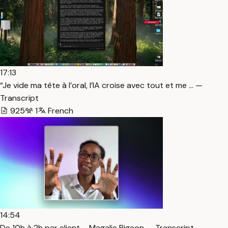
17:13
“Je vide ma tête à l’oral, l’IA croise avec tout et me … —
Transcript
925
1
French
14:54
De 10h à 2h par client – Magalie Pigeon — Transcript