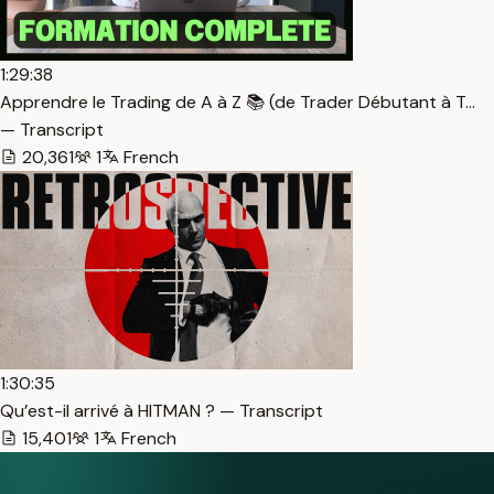
1:29:38
Apprendre le Trading de A à Z 📚 (de Trader Débutant à T…
— Transcript
20,361
1
French
1:30:35
Qu’est-il arrivé à HITMAN ? — Transcript
15,401
1
French