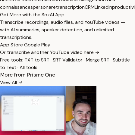
connaissances
persona
retranscription
CRM
LinkedIn
productivi
Get More with the SozAI App
Transcribe recordings, audio files, and YouTube videos —
with AI summaries, speaker detection, and unlimited
transcriptions.
App Store
Google Play
Or transcribe another YouTube video here →
Free tools:
TXT to SRT
·
SRT Validator
·
Merge SRT
·
Subtitle
to Text
·
All tools
More from Prisme One
View All