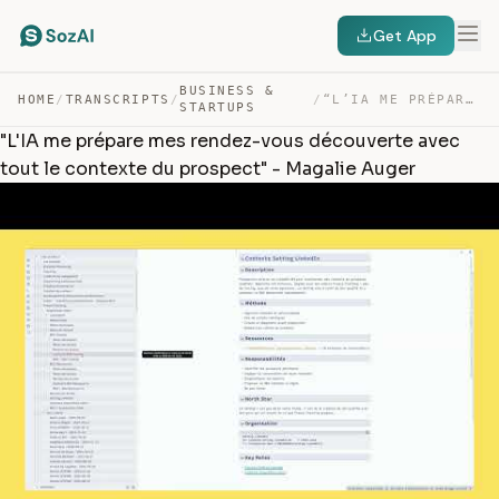
Get App
BUSINESS &
HOME
/
TRANSCRIPTS
/
/
“L’IA ME PRÉPARE MES RENDEZ-VOUS DÉCOUVERTE AVEC TOUT L… — TRANSCRIPT
STARTUPS
"L'IA me prépare mes rendez-vous découverte avec
tout le contexte du prospect" - Magalie Auger