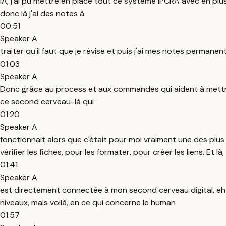
IA, j'ai pu mettre en place tout ce système IPCRA avec en plu
donc là j'ai des notes à
00:51
Speaker A
traiter qu'il faut que je révise et puis j'ai mes notes permanent
01:03
Speaker A
Donc grâce au process et aux commandes qui aident à mettre e
ce second cerveau-là qui
01:20
Speaker A
fonctionnait alors que c'était pour moi vraiment une des plus
vérifier les fiches, pour les formater, pour créer les liens. Et là,
01:41
Speaker A
est directement connectée à mon second cerveau digital, eh bi
niveaux, mais voilà, en ce qui concerne le human
01:57