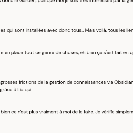
s donc le Garden, puisque moi je suis très intéressée par la g
es qui sont installées avec donc tous... Mais voilà, tous les lie
n place tout ce genre de choses, eh bien ça s'est fait en que
 grosses frictions de la gestion de connaissances via Obsidia
 grâce à Lia qui
en ce n'est plus vraiment à moi de le faire. Je vérifie simple