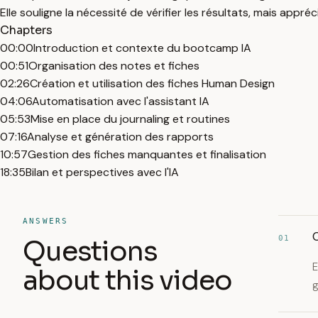
Elle souligne la nécessité de vérifier les résultats, mais appré
Chapters
00:00
Introduction et contexte du bootcamp IA
00:51
Organisation des notes et fiches
02:26
Création et utilisation des fiches Human Design
04:06
Automatisation avec l'assistant IA
05:53
Mise en place du journaling et routines
07:16
Analyse et génération des rapports
10:57
Gestion des fiches manquantes et finalisation
18:35
Bilan et perspectives avec l'IA
ANSWERS
C
01
Questions
E
about this video
g