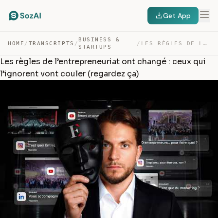
Get App
BUSINESS &
HOME
/
TRANSCRIPTS
/
/
LES RÈGLES DE L’ENTREPRENEURIAT ONT CHANGÉ : CEUX QUI L… — TRANSCRIPT
STARTUPS
Les règles de l’entrepreneuriat ont changé : ceux qui
l’ignorent vont couler (regardez ça)