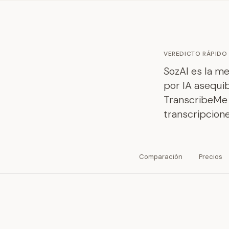
VEREDICTO RÁPIDO
SozAI es la m
por IA asequib
TranscribeMe 
transcripcione
Comparación
Precios