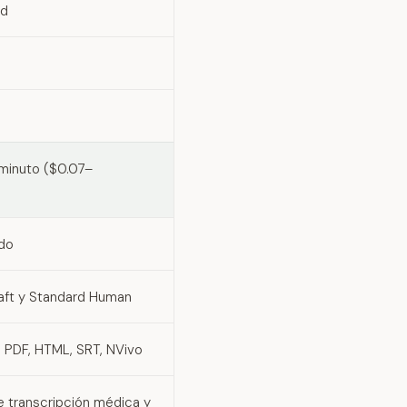
id
 minuto ($0.07–
do
raft y Standard Human
PDF, HTML, SRT, NVivo
 transcripción médica y