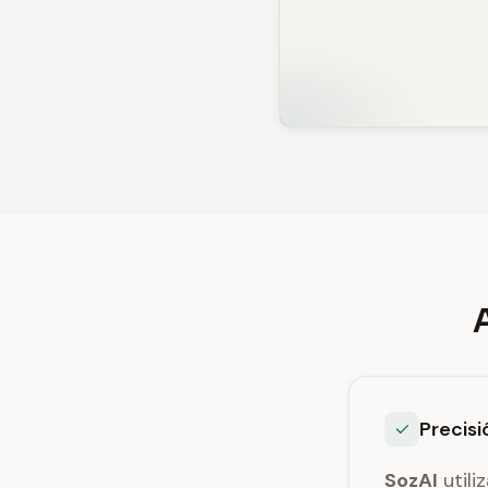
Precisi
SozAI
utili