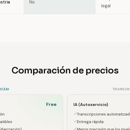
stria
No
legal
Comparación de precios
SOZAI
TRANSCR
Free
IA (Autoservicio)
ión
Transcripciones automatizad
atibles
Entrega rápida
diarización)
Menor precisión que los niv