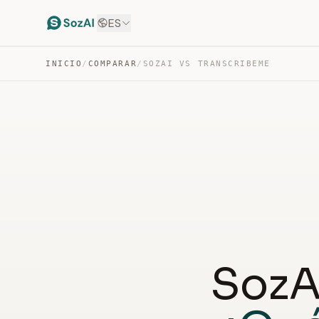
ES
INICIO
/
COMPARAR
/
SOZAI VS TRANSCRIBEME
SozA