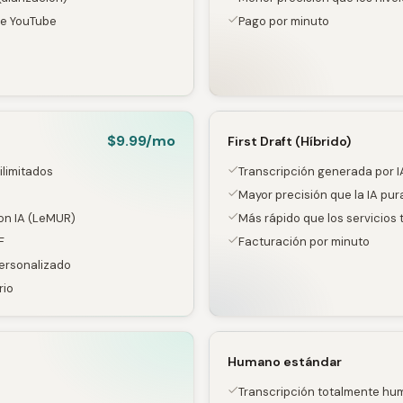
de YouTube
Pago por minuto
$9.99/mo
First Draft (Híbrido)
ilimitados
Transcripción generada por 
Mayor precisión que la IA pur
n IA (LeMUR)
Más rápido que los servicio
F
Facturación por minuto
ersonalizado
rio
Humano estándar
Transcripción totalmente h