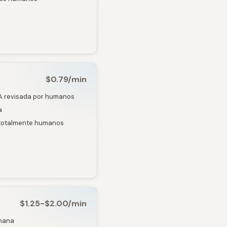
$0.79/min
IA revisada por humanos
a
s totalmente humanos
$1.25-$2.00/min
umana