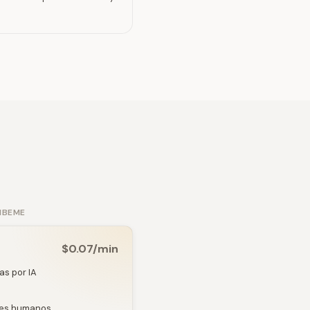
IBEME
$0.07/min
as por IA
eles humanos