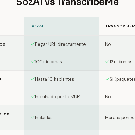
SozAI vs TranscribeMe
SOZAI
TRANSCRIBE
een SozAI and TranscribeMe
ube
Pegar URL directamente
No
100+ idiomas
12+ idiomas
s
Hasta 10 hablantes
Sí (paquete
Impulsado por LeMUR
No
el de
Incluidas
Marcas periód