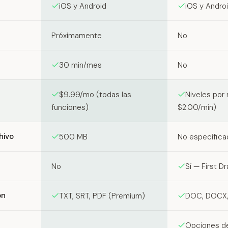
iOS y Android
iOS y Andro
Próximamente
No
30 min/mes
No
$9.99/mo (todas las
Niveles por
funciones)
$2.00/min)
hivo
500 MB
No especifica
No
Sí — First D
ón
TXT, SRT, PDF (Premium)
DOC, DOCX, 
Opciones de