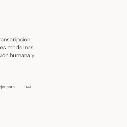
ranscripción
iles modernas.
sión humana y
.
jor para
FAQ