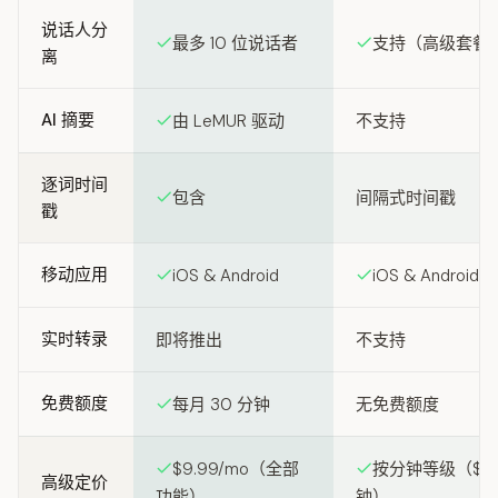
说话人分
最多 10 位说话者
支持（高级套餐
离
AI 摘要
由 LeMUR 驱动
不支持
逐词时间
包含
间隔式时间戳
戳
移动应用
iOS & Android
iOS & Android
实时转录
即将推出
不支持
免费额度
每月 30 分钟
无免费额度
$9.99/mo（全部
按分钟等级（$0.0
高级定价
功能）
钟）