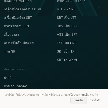
ถอดเสียง YouTube
ตัวแปลงคำบรรยาย
เครื่องมือสร้างคำบรรยาย
VTT ↔ SRT
เครื่องมือสร้าง SRT
SRT เป็น VTT
ตัวตรวจสอบ SRT
SBV เป็น SRT
เลื่อนเวลา
ASS เป็น SRT
แปลงซับเป็นข้อความ
TXT เป็น SRT
รวม SRT
SRT เป็น TXT
SRT to Word
ข้อความและเวลา
นับคำ
คำนวณเวลาพูด
ตัวนับโซเชียล
เราใช้คุกกี้เพื่อปรับปรุงประสบการณ์การใช้งานของคุณ
นโยบายความเป็นส่วนตัว
ยอมรับ
การตั้งค่า
คำนวณต้นทุนประชุม