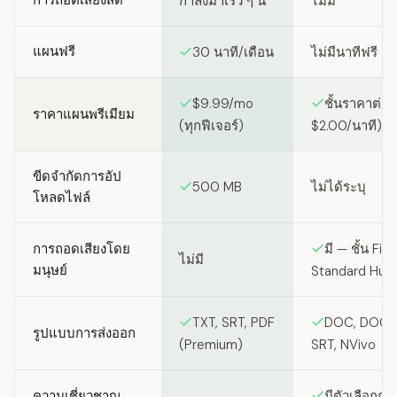
การถอดเสียงสด
กำลังมาเร็ว ๆ นี้
ไม่มี
แผนฟรี
30 นาที/เดือน
ไม่มีนาทีฟรี
$9.99/mo
ชั้นราคาต่อ‑
ราคาแผนพรีเมียม
(ทุกฟีเจอร์)
$2.00/นาที)
ขีดจำกัดการอัป
500 MB
ไม่ได้ระบุ
โหลดไฟล์
การถอดเสียงโดย
มี — ชั้น Fir
ไม่มี
มนุษย์
Standard Hum
TXT, SRT, PDF
DOC, DOCX,
รูปแบบการส่งออก
(Premium)
SRT, NVivo
ความเชี่ยวชาญ
มีตัวเลือกก