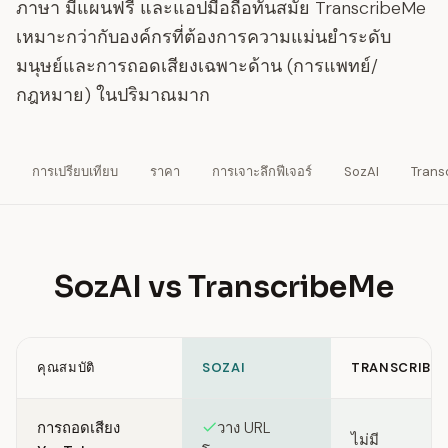
ภาษา มีแผนฟรี และแอปมือถือทันสมัย TranscribeMe
เหมาะกว่ากับองค์กรที่ต้องการความแม่นยำระดับ
มนุษย์และการถอดเสียงเฉพาะด้าน (การแพทย์/
กฎหมาย) ในปริมาณมาก
การเปรียบเทียบ
ราคา
การเจาะลึกฟีเจอร์
SozAI
Trans
SozAI vs TranscribeMe
คุณสมบัติ
SOZAI
TRANSCRIBE
Feature comparison between SozAI and TranscribeMe
การถอดเสียง
วาง URL
ไม่มี