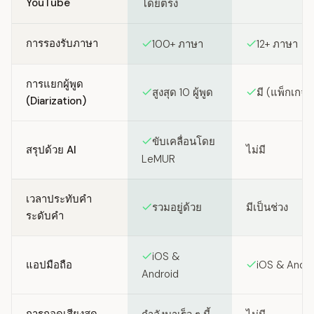
YouTube
โดยตรง
การรองรับภาษา
100+ ภาษา
12+ ภาษา
การแยกผู้พูด
สูงสุด 10 ผู้พูด
มี (แพ็กเกจพ
(Diarization)
ขับเคลื่อนโดย
สรุปด้วย AI
ไม่มี
LeMUR
เวลาประทับคำ
รวมอยู่ด้วย
มีเป็นช่วง
ระดับคำ
iOS &
แอปมือถือ
iOS & Andro
Android