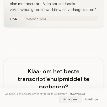
plan met accurate AI en sprekerlabels
vereenvoudigt onze workflow en verlaagt kosten."
Lina P.
— Podcast Host
Klaar om het beste
transcriptiehulpmiddel te
proberen?
We gebruiken cookies om je ervaring te verbeteren.
Privacybeleid
Begin met 30 gratis minuten. Geen creditcard
Accepteren
Instellingen
vereist. Beschikbaar op iOS, Android en web.