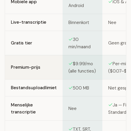
Mobiele app
iOS & An
Android
Live-transcriptie
Binnenkort
Nee
30
Gratis tier
Geen grati
min/maand
$9.99/mo
Per-minu
Premium-prijs
(alle functies)
($0.07–$2.
Bestandsuploadlimiet
500 MB
Niet gespe
Menselijke
Ja — Firs
Nee
transcriptie
Standard 
TXT, SRT,