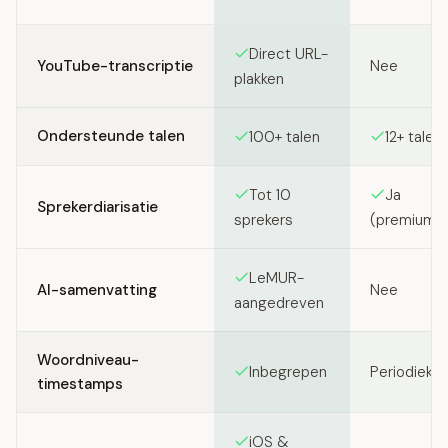
Feature comparison between SozAI and TranscribeMe
Direct URL-
YouTube-transcriptie
Nee
plakken
Ondersteunde talen
100+ talen
12+ talen
Tot 10
Ja
Sprekerdiarisatie
sprekers
(premiumpa
LeMUR-
AI-samenvatting
Nee
aangedreven
Woordniveau-
Inbegrepen
Periodieke 
timestamps
iOS &