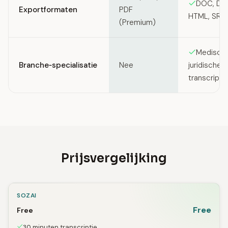
DOC, DOC
Exportformaten
PDF
HTML, SRT,
(Premium)
Medisch
Branche‑specialisatie
Nee
juridische
transcripti
Prijsvergelijking
SOZAI
Free
Free
30 minuten transcriptie