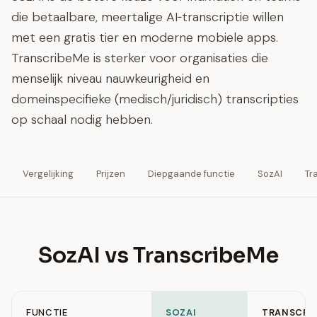
die betaalbare, meertalige AI‑transcriptie willen
met een gratis tier en moderne mobiele apps.
TranscribeMe is sterker voor organisaties die
menselijk niveau nauwkeurigheid en
domeinspecifieke (medisch/juridisch) transcripties
op schaal nodig hebben.
Vergelijking
Prijzen
Diepgaande functie
SozAI
Tr
SozAI vs TranscribeMe
FUNCTIE
SOZAI
TRANSCRI