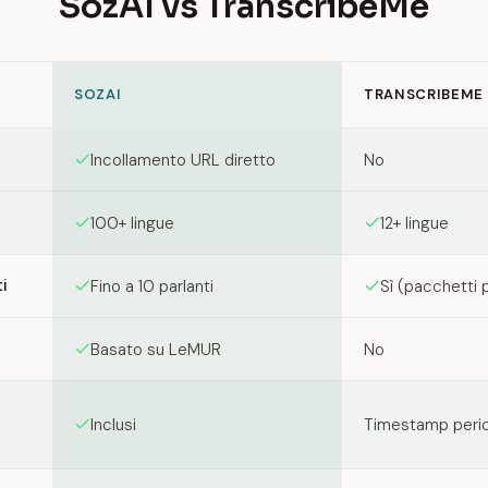
SozAI vs TranscribeMe
SOZAI
TRANSCRIBEME
een SozAI and TranscribeMe
Incollamento URL diretto
No
100+ lingue
12+ lingue
i
Fino a 10 parlanti
Sì (pacchetti
Basato su LeMUR
No
Inclusi
Timestamp perio