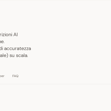
izioni AI
e.
di accuratezza
le) su scala.
per
FAQ