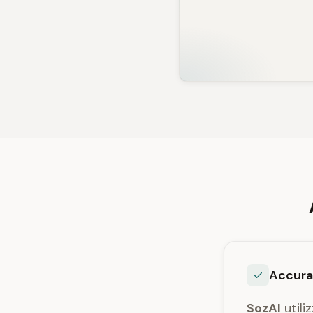
Accurat
SozAI
utili