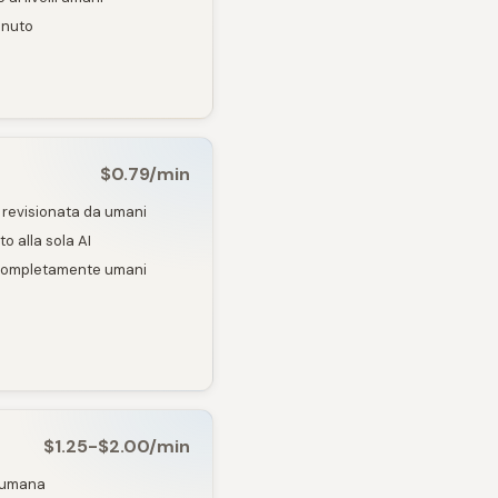
inuto
$0.79/min
 revisionata da umani
o alla sola AI
i completamente umani
$1.25-$2.00/min
 umana