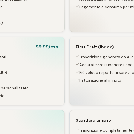
be
Pagamento a consumo per m
d)
$9.99/mo
First Draft (Ibrido)
tati
Trascrizione generata da AI e
Accuratezza superiore rispett
eMUR)
Più veloce rispetto ai serviz
Fatturazione al minuto
 personalizzato
ria
Standard umano
Trascrizione completamente