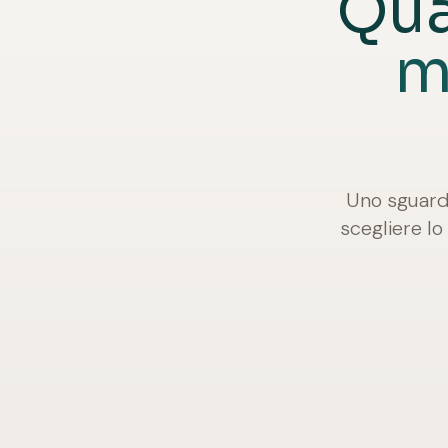
Qua
m
Uno sguardo
scegliere lo