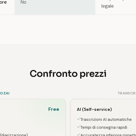
tore
No
legale
Confronto prezzi
SOZAI
TRANSCR
Free
AI (Self-service)
Trascrizioni AI automatiche
Tempi di consegna rapidi
 (diarizzazione)
Accuratezza inferiore rispetto 