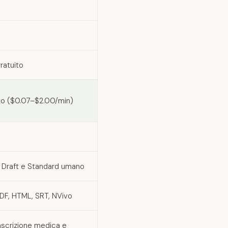
ratuito
uto ($0.07–$2.00/min)
rst Draft e Standard umano
F, HTML, SRT, NVivo
ascrizione medica e