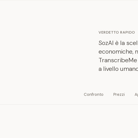
VERDETTO RAPIDO
SozAI è la scel
economiche, mu
TranscribeMe è
a livello uman
Confronto
Prezzi
A