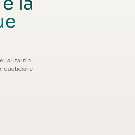
è la
ue
r aiutarti a
ni quotidiane