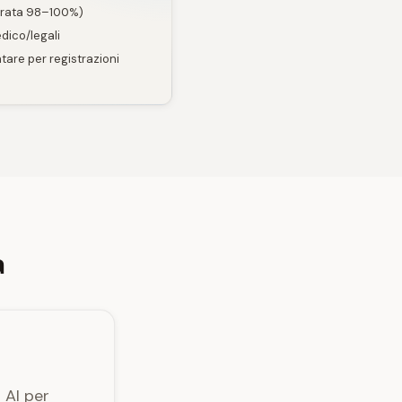
arata 98–100%)
edico/legali
tare per registrazioni
à
 AI per