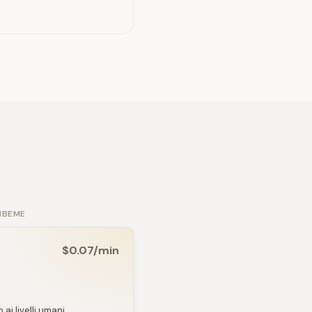
IBEME
$0.07/min
ai livelli umani