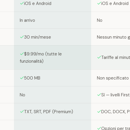
iOS e Android
iOS e Android
In arrivo
No
30 min/mese
Nessun minuto g
$9.99/mo (tutte le
Tariffe al min
funzionalità)
500 MB
Non specificato
No
Sì — livelli Fi
TXT, SRT, PDF (Premium)
DOC, DOCX, PD
Opzioni per tr