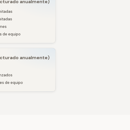
acturado anualmente)
mitadas
mitadas
ones
as de equipo
cturado anualmente)
anzados
les de equipo