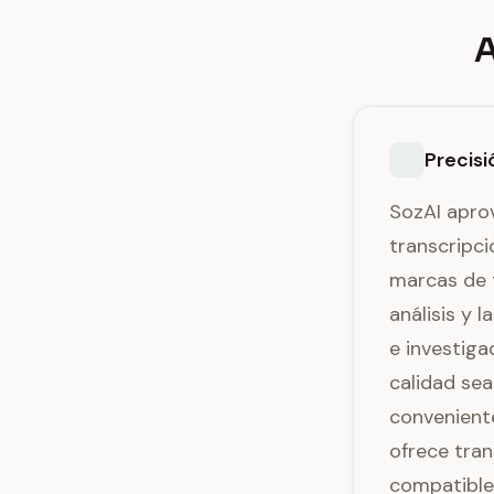
A
Precisi
SozAI apro
transcripc
marcas de t
análisis y 
e investiga
calidad se
conveniente
ofrece tra
compatibles