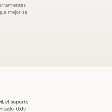
herramientas
que mejor se
l, el soporte
itado. tl;dv