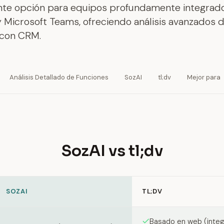
nte opción para equipos profundamente integrad
 Microsoft Teams, ofreciendo análisis avanzados 
 con CRM.
Análisis Detallado de Funciones
SozAI
tl;dv
Mejor para
SozAI vs tl;dv
SOZAI
TL;DV
en SozAI and tl;dv
Basado en web (inte