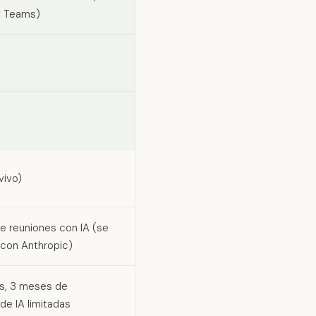
t Teams)
vivo)
 reuniones con IA (se
 con Anthropic)
as, 3 meses de
de IA limitadas