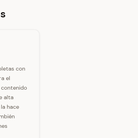
es
pletas con
ra el
e contenido
e alta
 la hace
ambién
nes