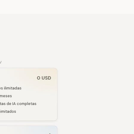
V
0 USD
s ilimitadas
 meses
tas de IA completas
 limitados