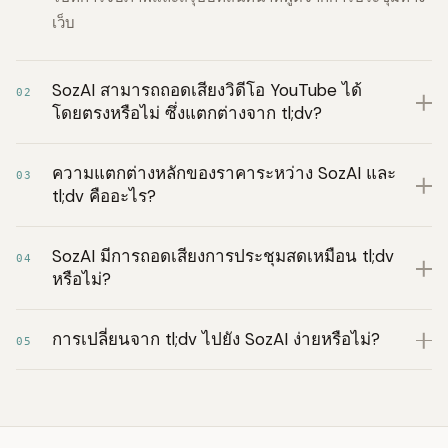
เว็บ
SozAI สามารถถอดเสียงวิดีโอ YouTube ได้
02
โดยตรงหรือไม่ ซึ่งแตกต่างจาก tl;dv?
ความแตกต่างหลักของราคาระหว่าง SozAI และ
03
tl;dv คืออะไร?
SozAI มีการถอดเสียงการประชุมสดเหมือน tl;dv
04
หรือไม่?
การเปลี่ยนจาก tl;dv ไปยัง SozAI ง่ายหรือไม่?
05