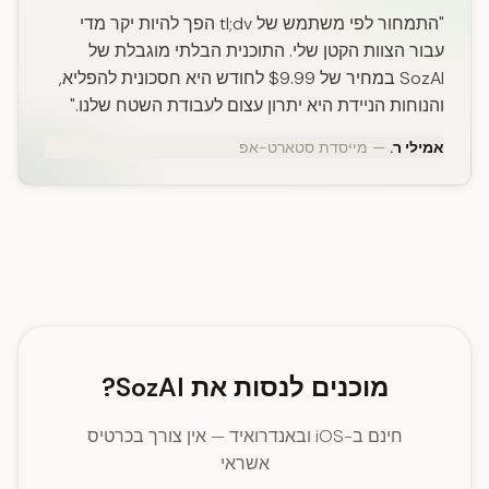
"התמחור לפי משתמש של tl;dv הפך להיות יקר מדי
עבור הצוות הקטן שלי. התוכנית הבלתי מוגבלת של
SozAI במחיר של $9.99 לחודש היא חסכונית להפליא,
והנוחות הניידת היא יתרון עצום לעבודת השטח שלנו."
אמילי ר.
— מייסדת סטארט-אפ
מוכנים לנסות את SozAI?
חינם ב-iOS ובאנדרואיד — אין צורך בכרטיס
אשראי