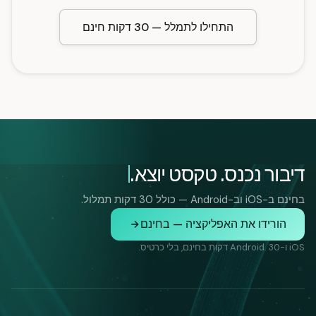
התחילו לתמלל — 30 דקות חינם
דיבור נכנס. טקסט יוצא.
בחינם ב-iOS וב-Android — כולל 30 דקות תמלול.
הורידו את האפליקציה — בחינם
iOS ו-Android. 30 דקות בחינם, בלי כרטיס.