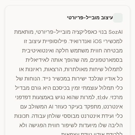
עיצוב מובייל-פריורטי
SozAI בנוי כאפליקציה מובייל-פריורטי, מותאמת
למכשירי iOS ואנדרואיד. פילוסופיית עיצוב זו
מבטיחה חווית משתמש חלקה ואינטואיטיבית
בסמארטפונים, מה שהופך אותה לאידיאלית
לתמלול שיחות מאולתרות, הרצאות, ראיונות או
כל אודיו שנלכד ישירות במכשיר נייד. הנוחות של
כלי תמלול עוצמתי זמין בכיסכם היא גורם מבדיל
מרכזי. tl;dv, למרות שהוא נגיש באמצעות דפדפני
אינטרנט, מתפקד בעיקר כעוזר AI המשולב עם
כלי ועידת אינטרנט מבוססי שולחן עבודה. תכונות
הליבה שלו מיועדות לשיפור חווית הפגישה ולא
ללכידת אודיו ניידת עצמאית.