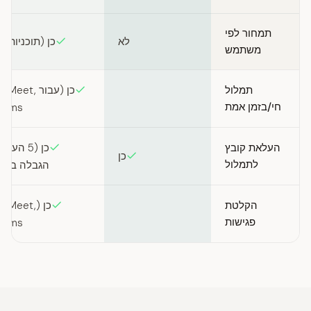
תמחור לפי
לא
כן (תוכניות Pro, Business)
משתמש
תמלול
כן (עבור t
חי/בזמן אמת
eams)
העלאת קובץ
כן (5 הע
כן
לתמלול
הגבלה ב-Pro/Business)
הקלטת
כן ( Meet
פגישות
eams)