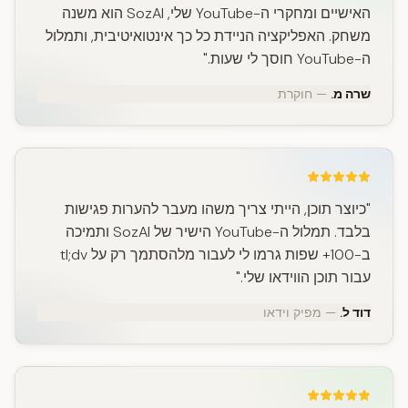
האישיים ומחקרי ה-YouTube שלי, SozAI הוא משנה
משחק. האפליקציה הניידת כל כך אינטואיטיבית, ותמלול
ה-YouTube חוסך לי שעות."
שרה מ.
— חוקרת
"כיוצר תוכן, הייתי צריך משהו מעבר להערות פגישות
בלבד. תמלול ה-YouTube הישיר של SozAI ותמיכה
ב-100+ שפות גרמו לי לעבור מלהסתמך רק על tl;dv
עבור תוכן הווידאו שלי."
דוד ל.
— מפיק וידאו