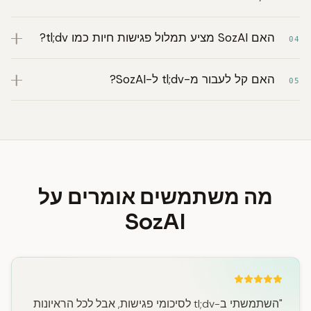
האם SozAI מציע תמלול פגישות חיות כמו tl;dv?
04
האם קל לעבור מ-tl;dv ל-SozAI?
05
מה משתמשים אומרים על
SozAI
"השתמשתי ב-tl;dv לסיכומי פגישות, אבל לכל הראיונות