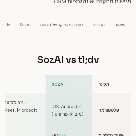
פגישות מתקדם ואינטגרציות CRM.
השוואה
מחירים
סקירה מעמיקה של תכונות
SozAI
tl;dv
SozAI vs tl;dv
תכונה
SOZAI
Feature comparison between SozAI and tl;dv
מבוסס ווב (א
iOS, Android
פלטפורמה
e Meet, Microsoft
(מובייל-פריורטי)
שפות נתמכות
100+