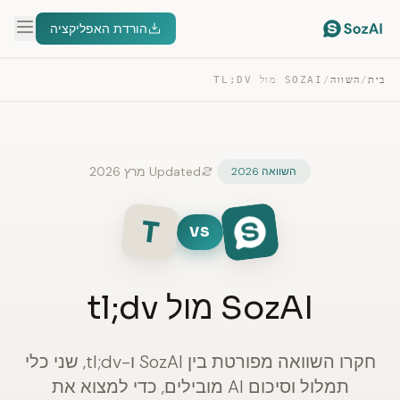
הורדת האפליקציה
בית
/
השווה
/
SOZAI מול TL;DV
Updated מרץ 2026
השוואה 2026
T
VS
SozAI מול tl;dv
חקרו השוואה מפורטת בין SozAI ו-tl;dv, שני כלי
תמלול וסיכום AI מובילים, כדי למצוא את