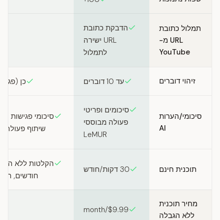
הדבקת כתובת
תמלול כתובת
URL מ-
URL ישירה
YouTube
לתמלול
זיהוי דוברים
עד 10 דוברים
כן (פגיש
סיכומים ופריטי
סיכומי/הערות
פעולה מבוססי
AI
שיתוף פעולה עם thropic
LeMUR
תוכנית חינם
30 דקות/חודש
חודשים, הערות AI מו
מחיר תוכנית
$9.99/month
ללא הגבלה