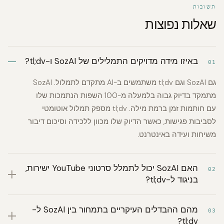
תשובות
שאלות נפוצות
באיזו מידה מדויקים התמלילים של SozAI ו-tl;dv?
01
גם SozAI וגם tl;dv משתמשים ב-AI מתקדם לתמלול. SozAI
מתמקד בדיוק גבוה בלמעלה מ-100 השפות הנתמכות שלו
עם חותמות זמן ברמת מילה. tl;dv מספק תמלול אוטומטי
לסביבות פגישות, כאשר הדיוק שלו מכוון ללכידה וסיכום דיבור
משיחות ועידה באינטרנט.
האם SozAI יכול לתמלל סרטוני YouTube ישירות,
02
בניגוד ל-tl;dv?
מהם ההבדלים העיקריים בתמחור בין SozAI ל-
03
tl;dv?