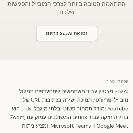
ההתאמה הטובה ביותר לצרכי המובייל והפגישות
שלכם.
נסו את SozAI בחינם
פסק דין מהיר
SozAI מצטיין עבור משתמשים שמתעדפים תמלול
מובייל-פריורטי, תמיכה ישירה בכתובות URL של
YouTube ומודל תמחור פשוט ובלתי מוגבל. tl;dv הוא
בחירה חזקה עבור צוותים המשולבים עמוק עם Zoom,
Google Meet ו-Microsoft Teams, ומציע ניתוח