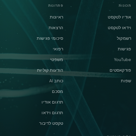
תכונות
פתרונות
אודיו לטקסט
ראיונות
וידאו לטקסט
הרצאות
רשמקול
סיכומי פגישות
פגישות
רפואי
YouTube
משפטי
פודקאסטים
הודעות קוליות
שפות
כותב AI
מסכם
תרגום אודיו
תרגום וידאו
טקסט לדיבור