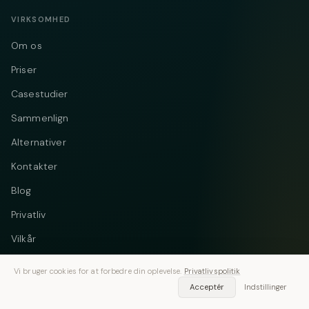
VIRKSOMHED
Om os
Priser
Casestudier
Sammenlign
Alternativer
Kontakter
Blog
Privatliv
Vilkår
DMCA
Vi bruger cookies for at forbedre din oplevelse.
Privatlivspolitik
Acceptér
Indstillinger