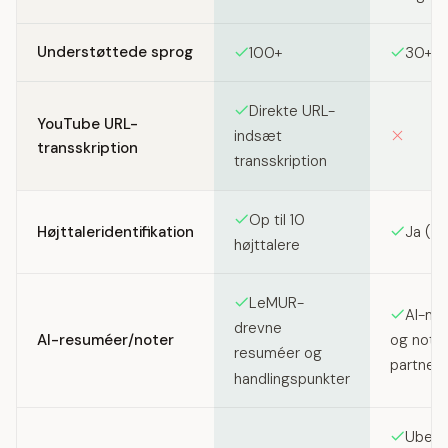
Understøttede sprog
100+
30+ el
Direkte URL-
YouTube URL-
indsæt
transskription
transskription
Op til 10
Højttaleridentifikation
Ja (ku
højttalere
LeMUR-
AI-mø
drevne
AI-resuméer/noter
og noter
resuméer og
partner
handlingspunkter
Ubeg