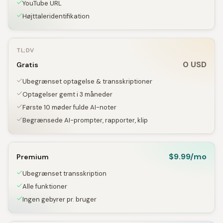
YouTube URL
Højttaleridentifikation
TL;DV
0 USD
Gratis
Ubegrænset optagelse & transskriptioner
Optagelser gemt i 3 måneder
Første 10 møder fulde AI-noter
Begrænsede AI-prompter, rapporter, klip
$9.99/mo
Premium
Ubegrænset transskription
Alle funktioner
Ingen gebyrer pr. bruger