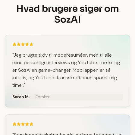
Hvad brugere siger om
SozAI
"Jeg brugte tl;dv til møderesuméer, men til alle
mine personlige interviews og YouTube-forskning
er SozAI en game-changer. Mobilappen er så
intuitiv, og YouTube-transskriptionen sparer mig
timer."
Sarah M.
— Forsker
"Som indholdsskaber havde jeg brug for noget ud