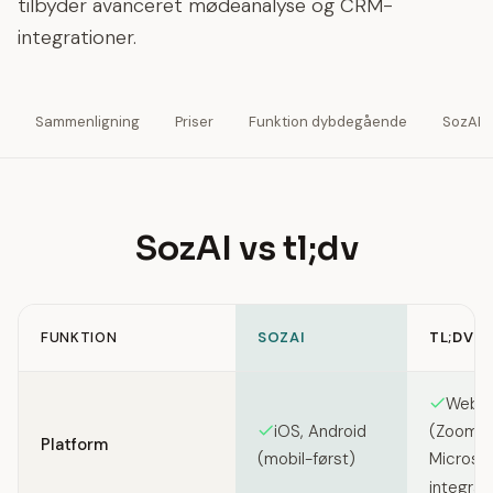
tilbyder avanceret mødeanalyse og CRM-
integrationer.
Sammenligning
Priser
Funktion dybdegående
SozAI
SozAI vs tl;dv
FUNKTION
SOZAI
TL;DV
Feature comparison between SozAI and tl;dv
Webba
iOS, Android
(Zoom, 
Platform
(mobil-først)
Microso
integrat