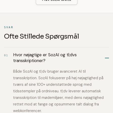
SVAR
Ofte Stillede Spørgsmål
Hvor nøjagtige er SozAI og tl;dvs
01
transskriptioner?
Både SozAI og tl;dv bruger avanceret AI til
transskription. SozAI fokuserer på høj nøjagtighed på
tværs af sine 100+ understøttede sprog med
tidsstempler på ordniveau. tl;dv leverer automatisk
transskription til mødemiljøer, med dens nøjagtighed
rettet mod at fange og opsummere talt dialog fra
webkonferencer.