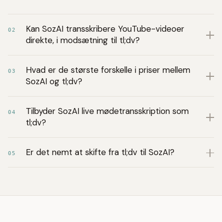
Kan SozAI transskribere YouTube-videoer
02
direkte, i modsætning til tl;dv?
Hvad er de største forskelle i priser mellem
03
SozAI og tl;dv?
Tilbyder SozAI live mødetransskription som
04
tl;dv?
Er det nemt at skifte fra tl;dv til SozAI?
05