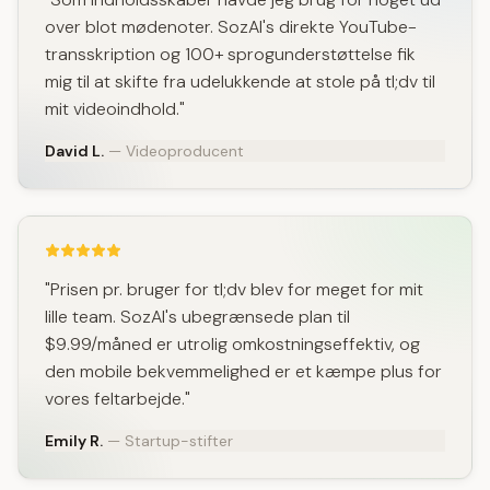
over blot mødenoter. SozAI's direkte YouTube-
transskription og 100+ sprogunderstøttelse fik
mig til at skifte fra udelukkende at stole på tl;dv til
mit videoindhold."
David L.
— Videoproducent
"Prisen pr. bruger for tl;dv blev for meget for mit
lille team. SozAI's ubegrænsede plan til
$9.99/måned er utrolig omkostningseffektiv, og
den mobile bekvemmelighed er et kæmpe plus for
vores feltarbejde."
Emily R.
— Startup-stifter