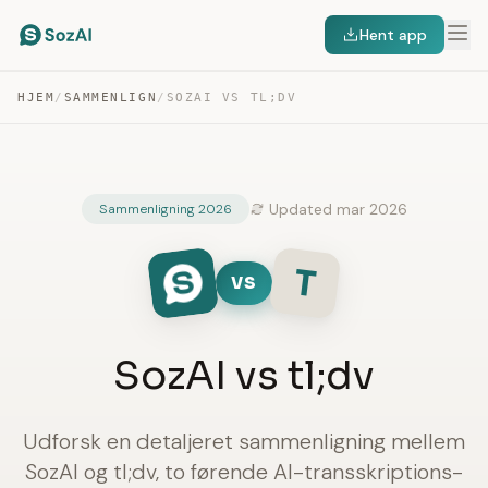
Hent app
HJEM
/
SAMMENLIGN
/
SOZAI VS TL;DV
Updated mar 2026
Sammenligning 2026
T
VS
SozAI vs tl;dv
Udforsk en detaljeret sammenligning mellem
SozAI og tl;dv, to førende AI-transskriptions-