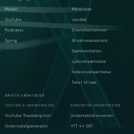
Møder
Medicinsk
YouTube
Juridisk
Podcasts
Stemmememoer
Sprog
AI-skriveassistent
Sammenfatter
Lydoversættelse
Videooversættelse
Tekst til tale
GRATIS VÆRKTØJER
YOUTUBE & UNDERTEKSTER
KONVERTER UNDERTEKSTER
YouTube Transskription
Undertekstkonverter
Undertekstgenerator
VTT ↔ SRT