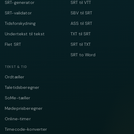
SRT-generator
SRT til VTT
SRT-validator
SBV til SRT
Tidsforskydning
ASS til SRT
Undertekst til tekst
TXT til SRT
Flet SRT
SRT til TXT
SRT to Word
TEKST & TID
Ordtæller
Taletidsberegner
SoMe-tæller
Mødeprisberegner
Online-timer
Timecode-konverter