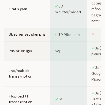
optagels
30
Gratis plan
måneders
minutter/måned
begræns
noter
Ubegrænset plan pris
$9.99/month
Ja (Pr
Pris pr. bruger
Nej
planer)
Ja (fo
Live/realtids
Google 
transskription
Microso
Ja (5 
Filupload til
Ja
Gratis,
transskription