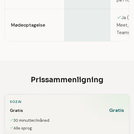
på Pro/
Ja (Z
Mødeoptagelse
Meet, M
Teams)
Prissammenligning
SOZAI
Gratis
Gratis
30 minutter/måned
Alle sprog