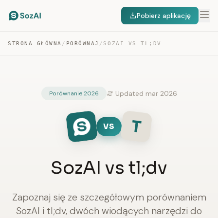
Pobierz aplikację
STRONA GŁÓWNA
/
PORÓWNAJ
/
SOZAI VS TL;DV
Updated mar 2026
Porównanie 2026
T
VS
SozAI vs tl;dv
Zapoznaj się ze szczegółowym porównaniem
SozAI i tl;dv, dwóch wiodących narzędzi do