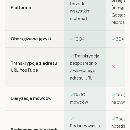
przegląd
(przede
Platforma
(integrac
wszystkim
Google M
mobilna)
Microsof
Obsługiwane języki
100+
30+ lu
Transkrypcja
Transkrypcja z adresu
bezpośrednio
URL YouTube
z wklejonego
adresu URL
Do 10
Tak (ty
Diaryzacja mówców
mówców
na żywo)
Podsum
Podsumowania
notatki z