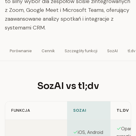
to silny wybór dla zespołów ściśle zintegrowanych
z Zoom, Google Meet i Microsoft Teams, oferujący
zaawansowane analizy spotkań i integracje z
systemami CRM.
Porównanie
Cennik
Szczegóły funkcji
SozAI
tl;dv
SozAI vs tl;dv
FUNKCJA
SOZAI
TL;DV
Feature comparison between SozAI and tl;dv
Oparta
iOS, Android