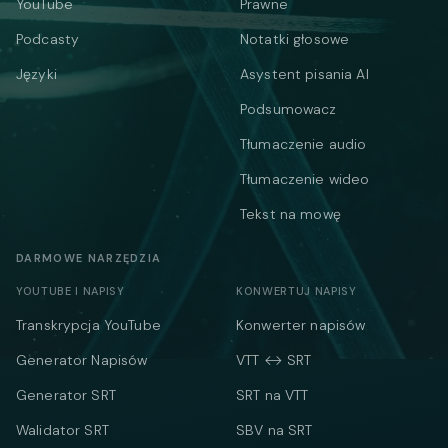
YouTube
Prawne
Podcasty
Notatki głosowe
Języki
Asystent pisania AI
Podsumowacz
Tłumaczenie audio
Tłumaczenie wideo
Tekst na mowę
DARMOWE NARZĘDZIA
YOUTUBE I NAPISY
KONWERTUJ NAPISY
Transkrypcja YouTube
Konwerter napisów
Generator Napisów
VTT ↔ SRT
Generator SRT
SRT na VTT
Walidator SRT
SBV na SRT