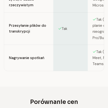
rzeczywistym
Microsof
Tak (5 
Przesyłanie plików do
planie d
Tak
transkrypcji
nieogran
Pro/Busi
Tak (Z
Nagrywanie spotkań
Meet, Mi
Teams)
Porównanie cen