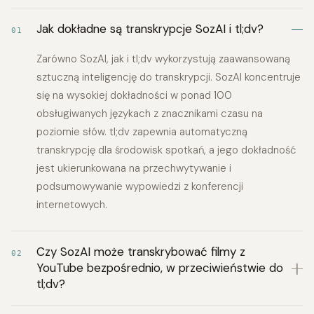
Jak dokładne są transkrypcje SozAI i tl;dv?
01
Zarówno SozAI, jak i tl;dv wykorzystują zaawansowaną
sztuczną inteligencję do transkrypcji. SozAI koncentruje
się na wysokiej dokładności w ponad 100
obsługiwanych językach z znacznikami czasu na
poziomie słów. tl;dv zapewnia automatyczną
transkrypcję dla środowisk spotkań, a jego dokładność
jest ukierunkowana na przechwytywanie i
podsumowywanie wypowiedzi z konferencji
internetowych.
Czy SozAI może transkrybować filmy z
02
YouTube bezpośrednio, w przeciwieństwie do
tl;dv?