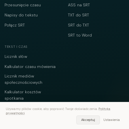
Przesunięcie czasu
ASS na SRT
Napisy do tekstu
TXT do SRT
Połącz SRT
SRT do TXT
SRT to Word
TEKST I CZAS
Licznik słów
Kalkulator czasu mówienia
Licznik mediów
społecznościowych
Kalkulator kosztów
spotkania
Timer online
Używamy plików cookie, aby poprawić Twoje doświadczenia.
Polityka
prywatności
Konwerter kodu czasowego
Akceptuj
Ustawienia