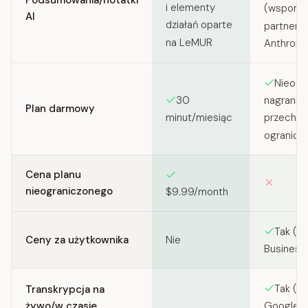
Podsumowania/notatki
i elementy
(wspomn
AI
działań oparte
partnerst
na LeMUR
Anthropi
Nieogr
30
nagrania,
Plan darmowy
minut/miesiąc
przechow
ograniczo
Cena planu
nieograniczonego
$9.99/month
Tak (pl
Ceny za użytkownika
Nie
Business
Tak (dl
Transkrypcja na
żywo/w czasie
Google M