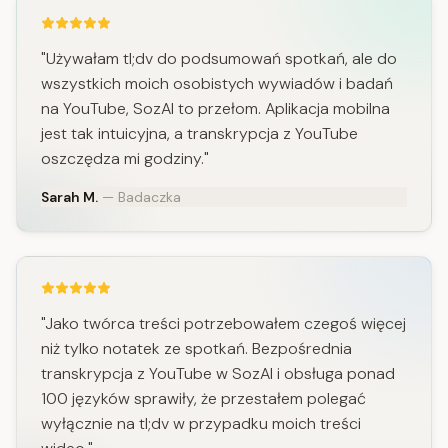
"Używałam tl;dv do podsumowań spotkań, ale do
wszystkich moich osobistych wywiadów i badań
na YouTube, SozAI to przełom. Aplikacja mobilna
jest tak intuicyjna, a transkrypcja z YouTube
oszczędza mi godziny."
Sarah M.
— Badaczka
"Jako twórca treści potrzebowałem czegoś więcej
niż tylko notatek ze spotkań. Bezpośrednia
transkrypcja z YouTube w SozAI i obsługa ponad
100 języków sprawiły, że przestałem polegać
wyłącznie na tl;dv w przypadku moich treści