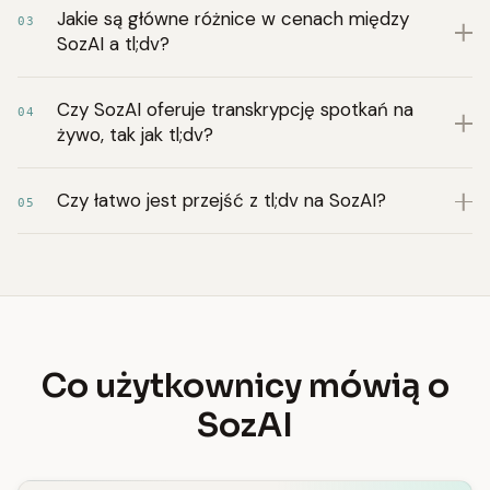
Jakie są główne różnice w cenach między
03
SozAI a tl;dv?
Czy SozAI oferuje transkrypcję spotkań na
04
żywo, tak jak tl;dv?
Czy łatwo jest przejść z tl;dv na SozAI?
05
Co użytkownicy mówią o
SozAI