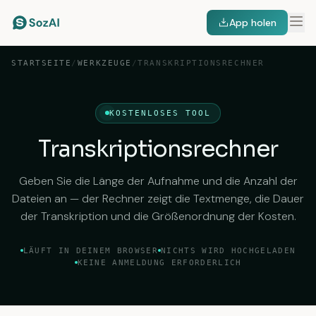
App holen
STARTSEITE
/
WERKZEUGE
/
TRANSKRIPTIONSRECHNER
KOSTENLOSES TOOL
Transkriptionsrechner
Geben Sie die Länge der Aufnahme und die Anzahl der
Dateien an — der Rechner zeigt die Textmenge, die Dauer
der Transkription und die Größenordnung der Kosten.
LÄUFT IN DEINEM BROWSER
NICHTS WIRD HOCHGELADEN
KEINE ANMELDUNG ERFORDERLICH