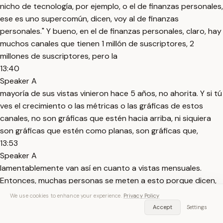
nicho de tecnología, por ejemplo, o el de finanzas personales,
ese es uno supercomún, dicen, voy al de finanzas
personales." Y bueno, en el de finanzas personales, claro, hay
muchos canales que tienen 1 millón de suscriptores, 2
millones de suscriptores, pero la
13:40
Speaker A
mayoría de sus vistas vinieron hace 5 años, no ahorita. Y si tú
ves el crecimiento o las métricas o las gráficas de estos
canales, no son gráficas que estén hacia arriba, ni siquiera
son gráficas que estén como planas, son gráficas que,
13:53
Speaker A
lamentablemente van así en cuanto a vistas mensuales.
Entonces, muchas personas se meten a esto porque dicen,
"Ay, me encanta hablar de finanzas personales." Sí. y no se
We use cookies to enhance your experience.
Privacy Policy
dan cuenta de que las gráficas van hacia abajo. Y justamente
Accept
Settings
a hacia ese punto voy a