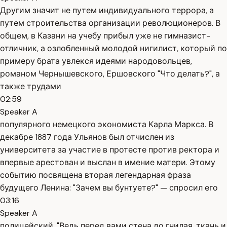
Другим значит не путем индивидуального террора, а
путем строительства организации революционеров. В
общем, в Казани на учебу прибыл уже не гимназист-
отличник, а озлобленный молодой нигилист, который по
примеру брата увлекся идеями народовольцев,
романом Чернышевского, Ершовского "Что делать?", а
также трудами
02:59
Speaker A
популярного немецкого экономиста Карла Маркса. В
декабре 1887 года Ульянов был отчислен из
университета за участие в протесте против ректора и
впервые арестован и выслан в имение матери. Этому
событию посвящена вторая легендарная фраза
будущего Ленина: "Зачем вы бунтуете?" — спросил его
03:16
Speaker A
полицейский. "Ведь перед вами стена до гнилая, ткань и