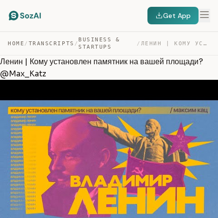
Get App
BUSINESS &
HOME
/
TRANSCRIPTS
/
/
ЛЕНИН | КОМУ УСТАНОВЛЕН ПАМЯТНИК НА ВАШЕЙ ПЛОЩАДИ? @MAX… — TRANSCRIPT
STARTUPS
Ленин | Кому установлен памятник на вашей площади?
@Max_Katz