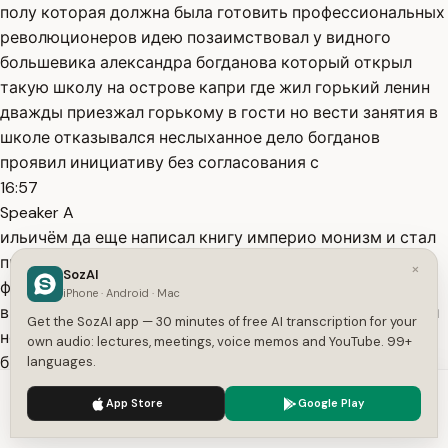
полу которая должна была готовить профессиональных
революционеров идею позаимствовал у видного
большевика александра богданова который открыл
такую школу на острове капри где жил горький ленин
дважды приезжал горькому в гости но вести занятия в
школе отказывался неслыханное дело богданов
проявил инициативу без согласования с
16:57
Speaker A
ильичём да еще написал книгу империо монизм и стал
претендовать на идеологической лидерство во
×
SozAI
фракции ленин на книгу ответил своей богданова
iPhone · Android · Mac
вывели из оставаться к и хочется сказать расстреляли
Get the SozAI app — 30 minutes of free AI transcription for your
но такой возможности у большевиков тогда еще не
own audio: lectures, meetings, voice memos and YouTube. 99+
было богданов отошел от политики погрузился в
languages.
17:15
We use cookies to enhance your experience.
Privacy Policy
App Store
Google Play
Speaker A
Accept
Settings
философию а погиб в 1928 году в ходе неудачного