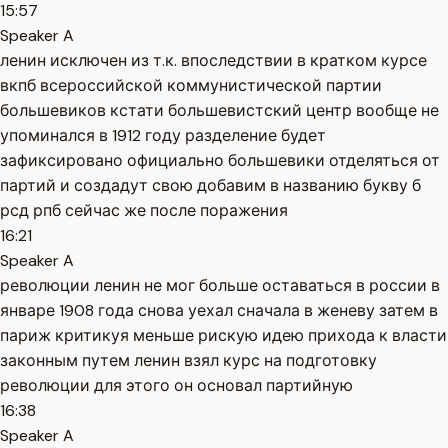
15:57
Speaker A
ленин исключен из т.к. впоследствии в кратком курсе
вкпб всероссийской коммунистической партии
большевиков кстати большевистский центр вообще не
упоминался в 1912 году разделение будет
зафиксировано официально большевики отделяться от
партий и создадут свою добавим в названию букву б
рсд рпб сейчас же после поражения
16:21
Speaker A
революции ленин не мог больше оставаться в россии в
январе 1908 года снова уехал сначала в женеву затем в
париж критикуя меньше рискую идею прихода к власти
законным путем ленин взял курс на подготовку
революции для этого он основал партийную
16:38
Speaker A