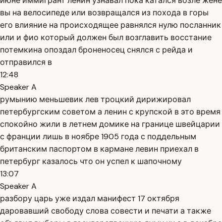
июне иммигрант ленин узнавал пока катался возле жене
вы на велосипеде или возвращался из похода в горы
его влияние на происходящее равнялся нулю посланник
или и фио который должен был возглавить восстание
потемкина опоздал броненосец снялся с рейда и
отправился в
12:48
Speaker A
румынию меньшевик лев троцкий дирижировал
петербургским советом а ленин с крупской в это время
спокойно жили в летнем домике на границе швейцарии
с франции лишь в ноябре 1905 года с поддельным
британским паспортом в кармане левин приехал в
петербург казалось что он успел к шапочному
13:07
Speaker A
разбору царь уже издал манифест 17 октября
даровавший свободу слова совести и печати а также