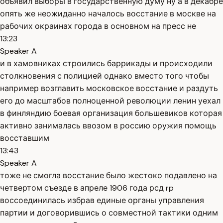
объявил выборы в государственную думу ну а в декабре
опять же неожиданно началось восстание в москве на
рабочих окраинах города в основном на пресс не
13:23
Speaker A
и в хамовниках строились баррикады и происходили
столкновения с полицией однако вместо того чтобы
например возглавить московское восстание и раздуть
его до масштабов полноценной революции ленин уехал
в финляндию боевая организация большевиков которая
активно занималась ввозом в россию оружия помощь
восставшим
13:43
Speaker A
тоже не смогла восстание было жестоко подавлено на
четвертом съезде в апреле 1906 года рсд rp
воссоединилась избрав единые органы управления
партии и договорившись о совместной тактики одним