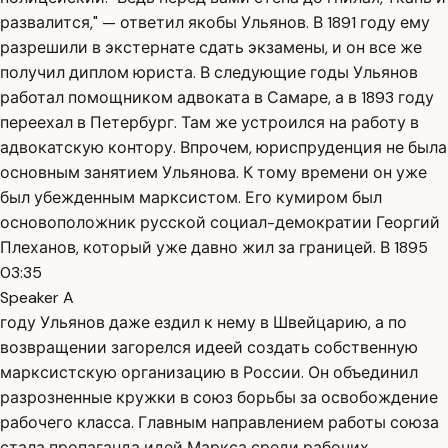
развалится," — ответил якобы Ульянов. В 1891 году ему
разрешили в экстернате сдать экзамены, и он все же
получил диплом юриста. В следующие годы Ульянов
работал помощником адвоката в Самаре, а в 1893 году
переехал в Петербург. Там же устроился на работу в
адвокатскую контору. Впрочем, юриспруденция не была
основным занятием Ульянова. К тому времени он уже
был убежденным марксистом. Его кумиром был
основоположник русской социал-демократии Георгий
Плеханов, который уже давно жил за границей. В 1895
03:35
Speaker A
году Ульянов даже ездил к нему в Швейцарию, а по
возвращении загорелся идеей создать собственную
марксистскую организацию в России. Он объединил
разрозненные кружки в союз борьбы за освобождение
рабочего класса. Главным направлением работы союза
стала пропаганда идей Маркса среди рабочих,