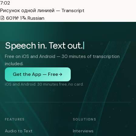
7:02
Рисунок одной линией — Transcript
601
1
Russian
Speech in. Text out.
Free on iOS and Android — 30 minutes of transcription
included.
Get the App — Free
iOS and Android. 30 minutes free, no card.
FEATURES
SOLUTIONS
Audio to Text
Interviews