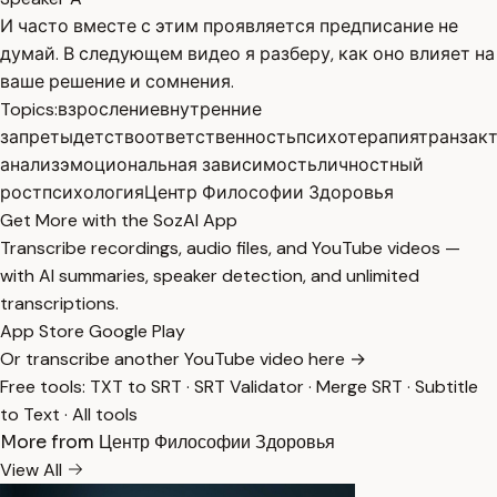
И часто вместе с этим проявляется предписание не
думай. В следующем видео я разберу, как оно влияет на
ваше решение и сомнения.
Topics:
взросление
внутренние
запреты
детство
ответственность
психотерапия
транзак
анализ
эмоциональная зависимость
личностный
рост
психология
Центр Философии Здоровья
Get More with the SozAI App
Transcribe recordings, audio files, and YouTube videos —
with AI summaries, speaker detection, and unlimited
transcriptions.
App Store
Google Play
Or transcribe another YouTube video here →
Free tools:
TXT to SRT
·
SRT Validator
·
Merge SRT
·
Subtitle
to Text
·
All tools
More from Центр Философии Здоровья
View All