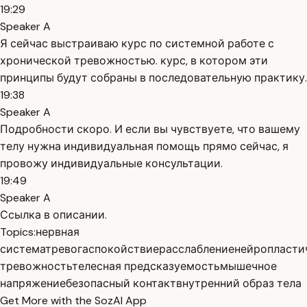
19:29
Speaker A
Я сейчас выстраиваю курс по системной работе с
хронической тревожностью. курс, в котором эти
принципы будут собраны в последовательную практику.
19:38
Speaker A
Подробности скоро. И если вы чувствуете, что вашему
телу нужна индивидуальная помощь прямо сейчас, я
провожу индивидуальные консультации.
19:49
Speaker A
Ссылка в описании.
Topics:
нервная
система
тревога
спокойствие
расслабление
нейропласти
тревожность
телесная предсказуемость
мышечное
напряжение
безопасный контакт
внутренний образ тела
Get More with the SozAI App