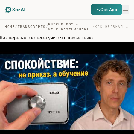
Get App
PSYCHOLOGY &
HOME
/
TRANSCRIPTS
/
/
КАК НЕРВНАЯ СИСТЕМА УЧИТСЯ СПОКОЙСТВИЮ — TRANSCRIPT
SELF-DEVELOPMENT
Как нервная система учится спокойствию