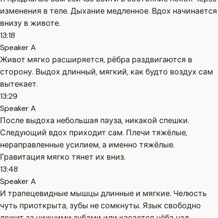
изменения в теле. Дыхание медленное. Вдох начинается
внизу в животе.
13:18
Speaker A
Живот мягко расширяется, рёбра раздвигаются в
сторону. Выдох длинный, мягкий, как будто воздух сам
вытекает.
13:29
Speaker A
После выдоха небольшая пауза, никакой спешки.
Следующий вдох приходит сам. Плечи тяжёлые,
нераправленные усилием, а именно тяжёлые.
Гравитация мягко тянет их вниз.
13:48
Speaker A
И трапецевидные мышцы длинные и мягкие. Челюсть
чуть приоткрыта, зубы не сомкнуты. Язык свободно
лежит за нижними зубами или касается нёба над