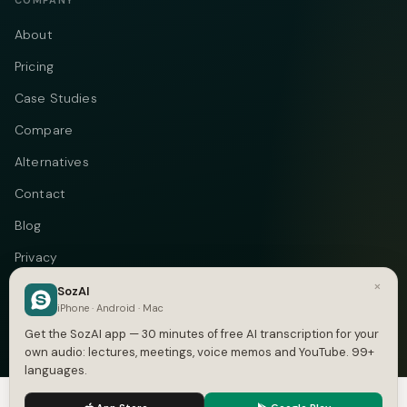
COMPANY
About
Pricing
Case Studies
Compare
Alternatives
Contact
Blog
Privacy
×
Terms
SozAI
iPhone · Android · Mac
DMCA
Get the SozAI app — 30 minutes of free AI transcription for your
own audio: lectures, meetings, voice memos and YouTube. 99+
languages.
We use cookies to enhance your experience.
Privacy Policy