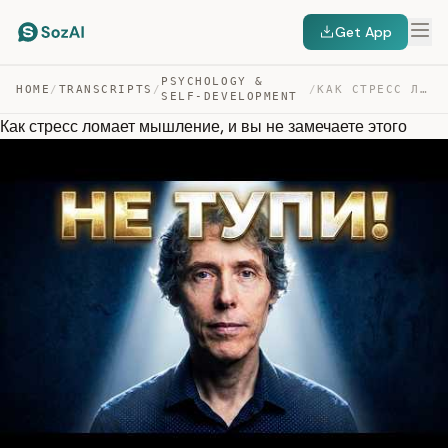
Get App
PSYCHOLOGY &
HOME
/
TRANSCRIPTS
/
/
КАК СТРЕСС ЛОМАЕТ МЫШЛЕНИЕ, И ВЫ НЕ ЗАМЕЧАЕТЕ ЭТОГО — TRANSCRIPT
SELF-DEVELOPMENT
Как стресс ломает мышление, и вы не замечаете этого