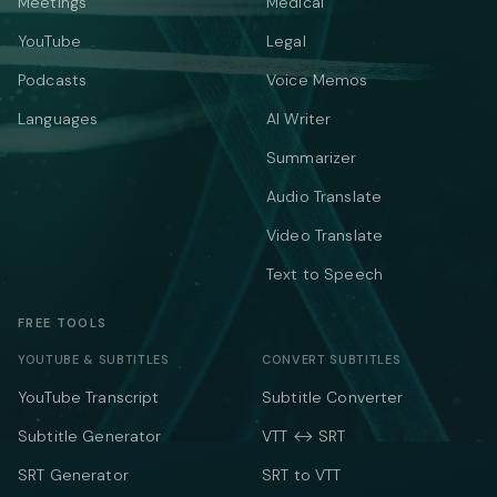
Meetings
Medical
YouTube
Legal
Podcasts
Voice Memos
Languages
AI Writer
Summarizer
Audio Translate
Video Translate
Text to Speech
FREE TOOLS
YOUTUBE & SUBTITLES
CONVERT SUBTITLES
YouTube Transcript
Subtitle Converter
Subtitle Generator
VTT ↔ SRT
SRT Generator
SRT to VTT