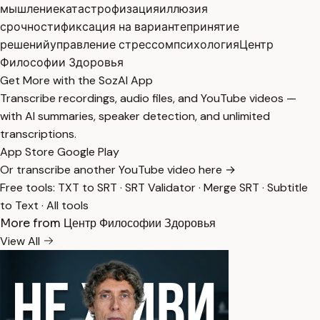
мышление
катастрофизация
иллюзия
срочности
фиксация на варианте
принятие
решений
управление стрессом
психология
Центр
Философии Здоровья
Get More with the SozAI App
Transcribe recordings, audio files, and YouTube videos —
with AI summaries, speaker detection, and unlimited
transcriptions.
App Store
Google Play
Or transcribe another YouTube video here →
Free tools:
TXT to SRT
·
SRT Validator
·
Merge SRT
·
Subtitle
to Text
·
All tools
More from Центр Философии Здоровья
View All