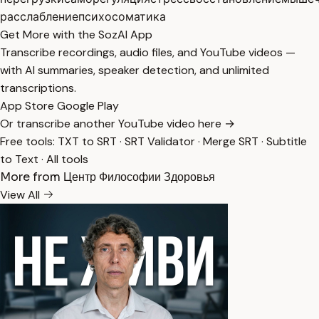
расслабление
психосоматика
Get More with the SozAI App
Transcribe recordings, audio files, and YouTube videos —
with AI summaries, speaker detection, and unlimited
transcriptions.
App Store
Google Play
Or transcribe another YouTube video here →
Free tools:
TXT to SRT
·
SRT Validator
·
Merge SRT
·
Subtitle
to Text
·
All tools
More from Центр Философии Здоровья
View All