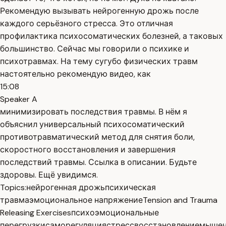
Рекомендую вызывать нейрогенную дрожь после
каждого серьёзного стресса. Это отличная
профилактика психосоматических болезней, а таковых
большинство. Сейчас мы говорили о психике и
психотравмах. На тему сугубо физических травм
настоятельно рекомендую видео, как
15:08
Speaker A
минимизировать последствия травмы. В нём я
объяснил универсальный психосоматический
противотравматический метод для снятия боли,
скоростного восстановления и завершения
последствий травмы. Ссылка в описании. Будьте
здоровы. Ещё увидимся.
Topics:
нейрогенная дрожь
психическая
травма
эмоциональное напряжение
Tension and Trauma
Releasing Exercises
психоэмоциональные
перегрузки
саморегуляция
стресс
восстановление
мышеч