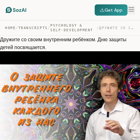
Get App
PSYCHOLOGY &
HOME
/
TRANSCRIPTS
/
/
ДРУЖИТЕ СО СВОИМ ВНУТРЕННИМ РЕБЁНКОМ. ДНЮ ЗАЩИТЫ ДЕТЕЙ … — TRANSCRIPT
SELF-DEVELOPMENT
Дружите со своим внутренним ребёнком. Дню защиты
детей посвящается.