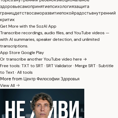
здоровье
самопринятие
психология
защита
границ
детство
саморазвитие
покой
радость
внутренний
критик
Get More with the SozAI App
Transcribe recordings, audio files, and YouTube videos —
with AI summaries, speaker detection, and unlimited
transcriptions.
App Store
Google Play
Or transcribe another YouTube video here →
Free tools:
TXT to SRT
·
SRT Validator
·
Merge SRT
·
Subtitle
to Text
·
All tools
More from Центр Философии Здоровья
View All