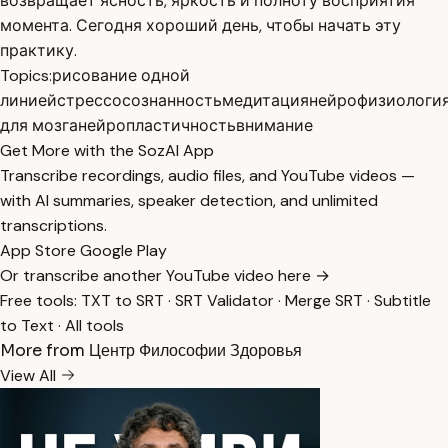
возвращает ясность, яркость и полноту восприятия
момента. Сегодня хороший день, чтобы начать эту
практику.
Topics:
рисование одной
линией
стресс
осознанность
медитация
нейрофизиологи
для мозга
нейропластичность
внимание
Get More with the SozAI App
Transcribe recordings, audio files, and YouTube videos —
with AI summaries, speaker detection, and unlimited
transcriptions.
App Store
Google Play
Or transcribe another YouTube video here →
Free tools:
TXT to SRT
·
SRT Validator
·
Merge SRT
·
Subtitle
to Text
·
All tools
More from Центр Философии Здоровья
View All