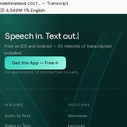
навязчивые сост… — Transcript
4,349
1
English
Speech in. Text out.
Free on iOS and Android — 30 minutes of transcription
included.
Get the App — Free
iOS and Android. 30 minutes free, no card.
FEATURES
SOLUTIONS
Audio to Text
Interviews
Video to Text
Lectures