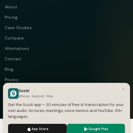
About
Pricing
Case Studies
Compare
Alternatives
Contact
Blog
Privacy
×
Terms
SozAI
iPhone · Android · Mac
DMCA
Get the SozAI app — 30 minutes of free AI transcription for your
own audio: lectures, meetings, voice memos and YouTube. 99+
languages.
We use cookies to enhance your experience.
Privacy Policy
Telegram
Instagram
© 2026 Vastflow. All rights reserved.
App Store
Google Play
Accept
Settings