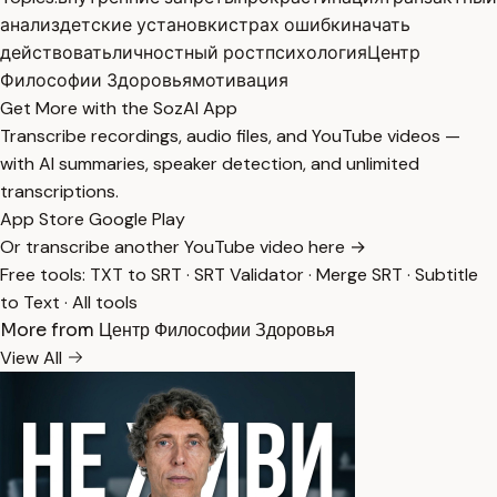
анализ
детские установки
страх ошибки
начать
действовать
личностный рост
психология
Центр
Философии Здоровья
мотивация
Get More with the SozAI App
Transcribe recordings, audio files, and YouTube videos —
with AI summaries, speaker detection, and unlimited
transcriptions.
App Store
Google Play
Or transcribe another YouTube video here →
Free tools:
TXT to SRT
·
SRT Validator
·
Merge SRT
·
Subtitle
to Text
·
All tools
More from Центр Философии Здоровья
View All