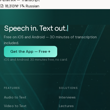
18,313
1
Russian
Speech in. Text out.
Free on iOS and Android — 30 minutes of transcription
included.
Get the App — Free
iOS and Android. 30 minutes free, no card.
FEATURES
SOLUTIONS
Audio to Text
Interviews
Video to Text
Lectures