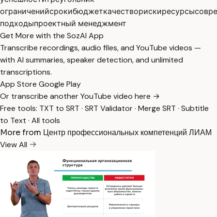
ограничений
сроки
бюджет
качество
риски
ресурсы
совр
подходы
проектный менеджмент
Get More with the SozAI App
Transcribe recordings, audio files, and YouTube videos —
with AI summaries, speaker detection, and unlimited
transcriptions.
App Store
Google Play
Or transcribe another YouTube video here →
Free tools:
TXT to SRT
·
SRT Validator
·
Merge SRT
·
Subtitle
to Text
·
All tools
More from Центр профессиональных компетенций ЛИАМ
View All