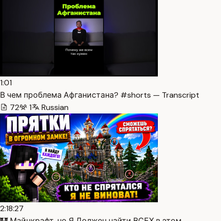
1:01
В чем проблема Афганистана? #shorts — Transcript
72
1
Russian
2:18:27
🏰 Майнкрафт, но Я Должен найти ВСЕХ в этом