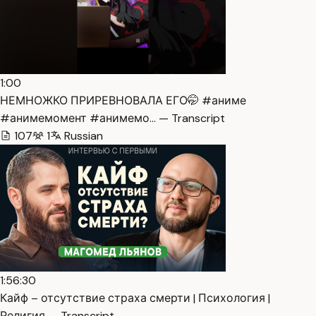
1:00
НЕМНОЖКО ПРИРЕВНОВАЛА ЕГО🤭 #аниме
#анимемомент #анимемо… — Transcript
107
1
Russian
1:56:30
Кайф – отсутствие страха смерти | Психология |
Религия — Transcript