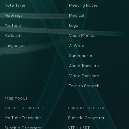
Note Taker
Meeting Notes
Meetings
Medical
YouTube
Legal
Podcasts
Voice Memos
Languages
AI Writer
Summarizer
Audio Translate
Video Translate
Text to Speech
FREE TOOLS
YOUTUBE & SUBTITLES
CONVERT SUBTITLES
YouTube Transcript
Subtitle Converter
Subtitle Generator
VTT ↔ SRT