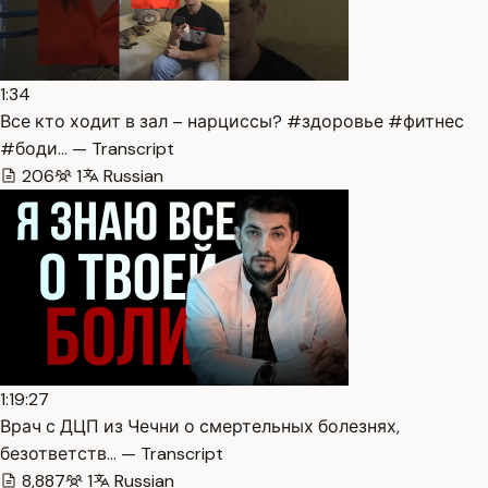
1:34
Все кто ходит в зал – нарциссы? #здоровье #фитнес
#боди… — Transcript
206
1
Russian
1:19:27
Врач с ДЦП из Чечни о смертельных болезнях,
безответств… — Transcript
8,887
1
Russian