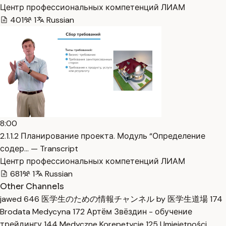
Центр профессиональных компетенций ЛИАМ
401
1
Russian
8:00
2.1.1.2 Планирование проекта. Модуль “Определение
содер… — Transcript
Центр профессиональных компетенций ЛИАМ
681
1
Russian
Other Channels
jawed
646
医学生のための情報チャンネル by 医学生道場
174
Brodata Medycyna
172
Артём Звёздин - обучение
трейдингу
144
Medyczne Korepetycje
125
Umiejętności