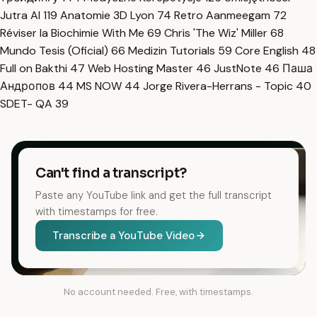
Jutra AI
119
Anatomie 3D Lyon
74
Retro Aanmeegam
72
Réviser la Biochimie With Me
69
Chris 'The Wiz' Miller
68
Mundo Tesis (Oficial)
66
Medizin Tutorials
59
Core English
48
Full on Bakthi
47
Web Hosting Master
46
JustNote
46
Паша
Андропов
44
MS NOW
44
Jorge Rivera-Herrans - Topic
40
SDET- QA
39
Can't find a transcript?
Paste any YouTube link and get the full transcript
with timestamps for free.
Transcribe a YouTube Video
No account needed. Free, with timestamps.