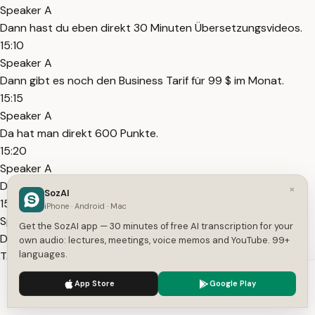
Speaker A
Dann hast du eben direkt 30 Minuten Übersetzungsvideos.
15:10
Speaker A
Dann gibt es noch den Business Tarif für 99 $ im Monat.
15:15
Speaker A
Da hat man direkt 600 Punkte.
15:20
Speaker A
Das sind 60 Minuten Laufzeit von z.B. übersetzten Videos.
×
SozAI
15:25
iPhone · Android · Mac
Speaker A
Get the SozAI app — 30 minutes of free AI transcription for your
Du siehst hier auch die Feature Vergleiche in den einzelnen
own audio: lectures, meetings, voice memos and YouTube. 99+
languages.
Tarifen.
15:30
We use cookies to enhance your experience.
Privacy Policy
App Store
Google Play
Speaker A
Accept
Settings
Das kannst du dir gerne in Ruhe mal anschauen, wenn du