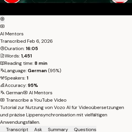
AI Mentors
Transcribed
Feb 6, 2026
Duration:
16:05
Words:
1,451
Reading time:
8 min
Language:
German
(95%)
Speakers:
1
Accuracy:
95%
German
AI Mentors
Transcribe a YouTube Video
Tutorial zur Nutzung von Vozo AI für Videoübersetzungen
und präzise Lippensynchronisation mit vielfältigen
Anwendungsfällen.
Transcript
Ask
Summary
Questions