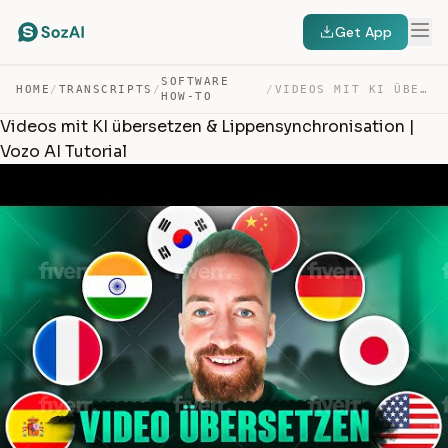
Get App
SOFTWARE
HOME
/
TRANSCRIPTS
/
/
VIDEOS MIT KI ÜBERSETZEN & LIPPENSYNCHRONISATION | VOZO… — TRANSCRIPT
HOW-TO
Videos mit KI übersetzen & Lippensynchronisation |
Vozo AI Tutorial