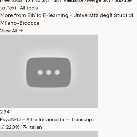
Free tools:
TXT to SRT
·
SRT Validator
·
Merge SRT
·
Subtitle
to Text
·
All tools
More from Biblio E-learning - Università degli Studi di
Milano-Bicocca
View All
2:34
PsycINFO – Altre funzionalità — Transcript
220
1
Italian