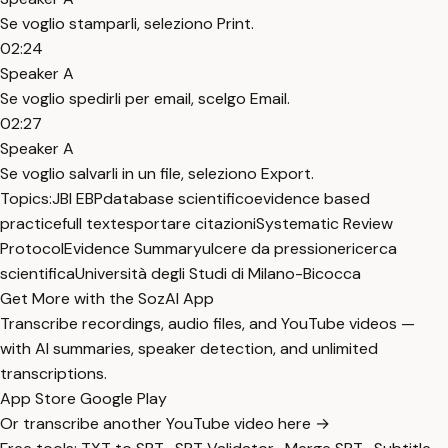
Se voglio stamparli, seleziono Print.
02:24
Speaker A
Se voglio spedirli per email, scelgo Email.
02:27
Speaker A
Se voglio salvarli in un file, seleziono Export.
Topics:
JBI EBP
database scientifico
evidence based
practice
full text
esportare citazioni
Systematic Review
Protocol
Evidence Summary
ulcere da pressione
ricerca
scientifica
Università degli Studi di Milano-Bicocca
Get More with the SozAI App
Transcribe recordings, audio files, and YouTube videos —
with AI summaries, speaker detection, and unlimited
transcriptions.
App Store
Google Play
Or transcribe another YouTube video here →