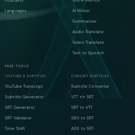
Podcasts
Voice Memos
Languages
AI Writer
Summarizer
Audio Translate
Video Translate
Text to Speech
FREE TOOLS
YOUTUBE & SUBTITLES
CONVERT SUBTITLES
YouTube Transcript
Subtitle Converter
Subtitle Generator
VTT ↔ SRT
SRT Generator
SRT to VTT
SRT Validator
SBV to SRT
Time Shift
ASS to SRT