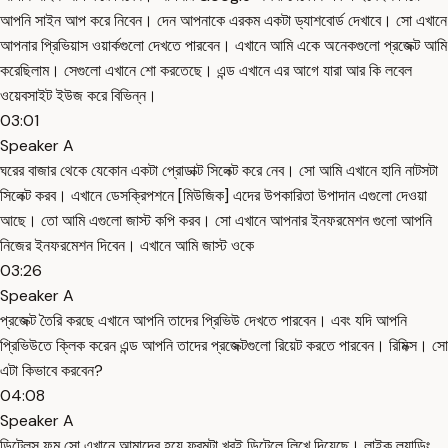
আপনি সাইন আপ করে নিবেন। দেন আপনাকে এরকম একটা ড্যাশবোর্ড দেখাবে। সো এখানে
আপনার প্রিভিয়াস ওয়ার্কগুলো দেখতে পারবেন। এখানে আমি একে অনেকগুলো প্রজেক্ট আমি
করেছিলাম। সেগুলো এখানে শো করতেছে। এন্ড এখানে এর আগে যারা আর কি লবেল
ওয়েবসাইট ইউজ করে বিভিন্ন।
03:01
Speaker A
ঘরের বাজার থেকে যেকোন একটা প্রোডাক্ট সিলেক্ট করে নেব। সো আমি এখানে হানি নাটসটা
সিলেক্ট করব। এখানে ডেসক্রিপশনে [মিউজিক] এদের উপকারিতা উপাদান এগুলো দেওয়া
আছে। তো আমি এগুলো জাস্ট কপি করব। সো এখানে আপনার ইনফরমেশন গুলো আপনি
নিজের ইনফরমেশন দিবেন। এখানে আমি জাস্ট ওকে
03:26
Speaker A
প্রজেক্ট তৈরি করছে এখানে আপনি তাদের প্রিভিউ দেখতে পারবেন। এবং যদি আপনি
প্রিভিউতে ক্লিক করেন এন্ড আপনি তাদের প্রজেক্টগুলো রিয়েট করতে পারবেন। রিমিক্স। সো
এটা কিভাবে করবেন?
04:08
Speaker A
ডিটেলস ফম সো এখানে আমাদের হয়ে ফ্রমটা খুবই ডিটেলে লিখে দিয়েছে। লাইক ল্যান্ডিং