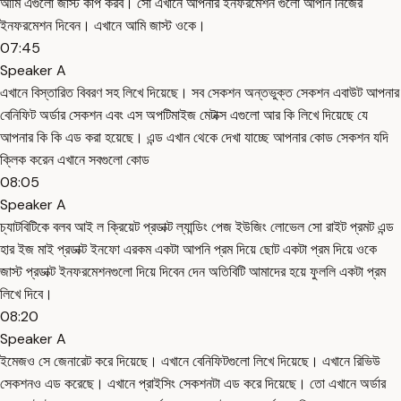
আমি এগুলো জাস্ট কপি করব। সো এখানে আপনার ইনফরমেশন গুলো আপনি নিজের
ইনফরমেশন দিবেন। এখানে আমি জাস্ট ওকে।
07:45
Speaker A
এখানে বিস্তারিত বিবরণ সহ লিখে দিয়েছে। সব সেকশন অন্তভুক্ত সেকশন এবাউট আপনার
বেনিফিট অর্ডার সেকশন এবং এস অপটিমাইজ মেটাক্স এগুলো আর কি লিখে দিয়েছে যে
আপনার কি কি এড করা হয়েছে। এন্ড এখান থেকে দেখা যাচ্ছে আপনার কোড সেকশন যদি
ক্লিক করেন এখানে সবগুলো কোড
08:05
Speaker A
চ্যাটবিটিকে বলব আই ল ক্রিয়েট প্রডাক্ট ল্যান্ডিং পেজ ইউজিং লোভেল সো রাইট প্রমট এন্ড
হার ইজ মাই প্রডাক্ট ইনফো এরকম একটা আপনি প্রম দিয়ে ছোট একটা প্রম দিয়ে ওকে
জাস্ট প্রডাক্ট ইনফরমেশনগুলো দিয়ে দিবেন দেন অতিবিটি আমাদের হয়ে ফুললি একটা প্রম
লিখে দিবে।
08:20
Speaker A
ইমেজও সে জেনারেট করে দিয়েছে। এখানে বেনিফিটগুলো লিখে দিয়েছে। এখানে রিভিউ
সেকশনও এড করেছে। এখানে প্রাইসিং সেকশনটা এড করে দিয়েছে। তো এখানে অর্ডার