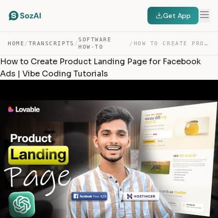
Get App
SOFTWARE
HOME
/
TRANSCRIPTS
/
/
HOW TO CREATE PRODUCT LANDING PAGE FOR FACEBOOK ADS | V… — TRANSCRIPT
HOW-TO
How to Create Product Landing Page for Facebook
Ads | Vibe Coding Tutorials