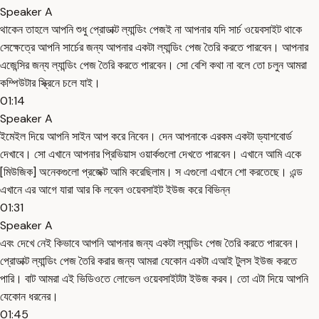
Speaker A
থাকেন তাহলে আপনি শুধু প্রোডাক্ট ল্যান্ডিং পেজই না আপনার যদি সার্চ ওয়েবসাইট থাকে
সেক্ষেত্রে আপনি সার্চের জন্য আপনার একটা ল্যান্ডিং পেজ তৈরি করতে পারবেন। আপনার
এজেন্সির জন্য ল্যান্ডিং পেজ তৈরি করতে পারবেন। সো বেশি কথা না বলে তো চলুন আমরা
কম্পিউটার স্ক্রিনে চলে যাই।
01:14
Speaker A
ইমেইল দিয়ে আপনি সাইন আপ করে নিবেন। দেন আপনাকে এরকম একটা ড্যাশবোর্ড
দেখাবে। সো এখানে আপনার প্রিভিয়াস ওয়ার্কগুলো দেখতে পারবেন। এখানে আমি একে
[মিউজিক] অনেকগুলো প্রজেক্ট আমি করেছিলাম। স এগুলো এখানে শো করতেছে। এন্ড
এখানে এর আগে যারা আর কি লবেল ওয়েবসাইট ইউজ করে বিভিন্ন
01:31
Speaker A
এবং দেখে নেই কিভাবে আপনি আপনার জন্য একটা ল্যান্ডিং পেজ তৈরি করতে পারবেন।
প্রোডাক্ট ল্যান্ডিং পেজ তৈরি করার জন্য আমরা যেকোন একটা এআই টুলস ইউজ করতে
পারি। বাট আমরা এই ভিডিওতে লোভেল ওয়েবসাইটটা ইউজ করব। তো এটা দিয়ে আপনি
যেকোন ধরনের।
01:45