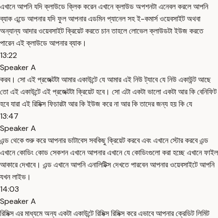
এখানে আপনি যদি ক্লাউডে ক্লিক করেন এখানে ক্লাউড অপশনটা এনেবল করলে আপনি
ব্যাক এন্ডে আপনার যদি ফুল আপনার এডমিন প্যানেল সহ ই-কমার্স ওয়েবসাইট অথবা
অন্যান্য আদার ওয়েবসাইট ক্রিয়েট করতে চান তাহলে লোভেল ক্লাউডটা ইউজ করতে
পারেন এই ক্লাউডে আপনার ব্যাক।
13:22
Speaker A
করব। সো এই প্রজেক্টটা আমার একাউন্টে যে আমার এই নিউ ট্যাবে যে নিউ একাউন্ট আছে
তো এই একাউন্টে এই প্রজেক্টটা ক্রিয়েট হবে। সো এটা একটা ভালো একটা আর কি বেনিফিট
হবে যারা এই রিমিক্স ফিচারটা আর কি ইউজ করে না আর কি তাদের জন্য হয় কি যে
13:47
Speaker A
এন্ড থেকে শুরু করে আপনার ডাটাবেস সবকিছু ক্রিয়েট করবে এবং এখানে স্টোর করবে এন্ড
এখানে কোডিং কোড সেকশন এখানে আপনার এখানে যে কোডিংগুলো করা হচ্ছে এখানে ফাইল
আকারে দেখাবে। এন্ড এখানে আপনি এনালিটিক্স দেখতে পারবেন আপনার ওয়েবসাইটে আপনি
যখন লাইভ।
14:03
Speaker A
রিমিক্স এর মাধ্যমে অন্য একটা একাউন্টে রিমিক্স রিমিক্স করে এভাবে আপনার ক্রেডিট লিমিট