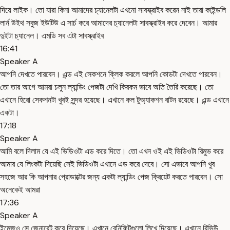
দিয়ে লাইক। তো যারা কিনা আমাদের চ্যানেলটা এখনো সাবস্ক্রাইব করেন নাই তারা কাইন্ডলি
লার্ন উইথ সবুজ ইউটিউ এ সার্চ করে আমাদের চ্যানেলটা সাবস্ক্রাইব করে দেবেন। আমার
দুইটা চ্যানেল। এমডি সব এটা সাবস্ক্রাইব
16:41
Speaker A
আপনি দেখতে পারবেন। এন্ড এই সেকশনে ক্লিক করলে আপনি কোডটা দেখতে পারবেন।
তো তার আগে আমরা চলুন ল্যান্ডিং পেজটা দেখি কিরকম ভাবে অতি তৈরি করেছে। তো
এখানে হিরো সেকশনটা খুবই সুন্দর হয়েছে। এখানে কল টুঅ্যাকশন বাটন রয়েছে। এন্ড এখানে
একটা।
17:18
Speaker A
আমি বলে দিলাম যে এই ভিডিওটা এড করে দিতে। তো এখন ওই এই ভিডিওটা রিমুভ করে
আমার যে লিংকটা দিয়েছি সেই ভিডিওটা এখানে এড করে দেবে। সো এভাবে আপনি খুব
সহজে আর কি আপনার প্রোডাক্টের জন্য একটা ল্যান্ডিং পেজ ক্রিয়েট করতে পারবেন। সো
অনেকেই আমরা
17:36
Speaker A
ইমেজও সে জেনারেট করে দিয়েছে। এখানে বেনিফিটগুলো লিখে দিয়েছে। এখানে রিভিউ