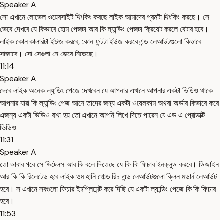
Speaker A
সো এখানে লোভেল ওয়েবসাইট থিংকিং করছে লাইক আমাদের প্রমটা থিংকিং করছে। সে
ভেবে দেখবে যে কিভাবে হোম পেজটা আর কি ল্যান্ডিং পেজটা ক্রিয়েট করলে বেটার হবে।
লাইক কোন কালারটা ইউজ করবে, কোন ফন্টটা ইউজ করবে এন্ড লেআউটগুলো কিভাবে
সাজাবে। সো সেগুলা সে ভেবে নিতেছে।
11:14
Speaker A
দেবে লাইক অনেক ল্যান্ডিং পেজে দেখবেন যে আপনার এখানে আপনার একটা ভিডিও থাকে
আপনার যারা কি ল্যান্ডিং পেজ আসে তাদের জন্য একটা ওয়েলকাম অথবা অর্ডার কিভাবে করে
এজন্য একটা ভিডিও রাখা হয় তো এখানে আপনি লিখে দিতে পারেন যে এড এ প্রোডাক্ট
ভিডিও
11:31
Speaker A
তো ভাবার পরে সে ডিটেলস আর কি বলে দিতেছে যে কি কি ফিচার ইনক্লুড করবে। ডিজাইন
আর কি কি রিলেটেড হবে লাইক ওম হানি গোল্ড রিচ এন্ড লেআউটগুলো ক্লিন মডার্ন লেআউট
হবে। স এখানে সবগুলো ফিচার ইমপ্লিমেন্ট করে দিছি যে একটা ল্যান্ডিং পেজে কি কি ফিচার
হবে।
11:53