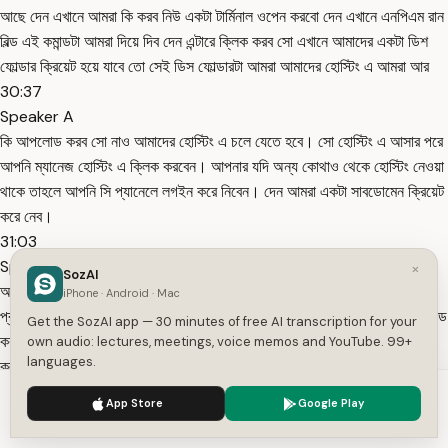
আছে দেন এখানে আমরা কি করব নিউ একটা টার্মিনাল ওপেন করবো দেন এখানে এনপিএম রান
বিল্ড এই কমান্ডটা আমরা দিয়ে দিব দেন এন্টারে ক্লিক করব সো এখানে আমাদের একটা ডিশ
ফোল্ডার ক্রিয়েট হয়ে যাবে তো সেই ডিস ফোল্ডারটা আমরা আমাদের হোস্টিং এ আমরা আর
30:37
Speaker A
কি আপলোড করব সো নাও আমাদের হোস্টিং এ চলে যেতে হবে। সো হোস্টিং এ আসার পরে
আপনি ম্যানেজ হোস্টিং এ ক্লিক করবেন। আপনার যদি অন্য কোথাও থেকে হোস্টিং নেওয়া
থাকে তাহলে আপনি সি প্যানেলে লগইন করে নিবেন। দেন আমরা একটা সাবডোমেন ক্রিয়েট
করে নেব।
31:03
Speaker A
×
SozAI
আমরা সাবডোমেনটা ক্রিয়েট করব অফার নামে। দেন আমরা ফোল্ডারটা আমরা অফার ডট
iPhone · Android · Mac
প্রজ সাবডোমেন রাখবো যাতে আমরা বুঝতে পারি যে কোন ফোল্ডারে আমরা ফাইলটা আপলোড
Get the SozAI app — 30 minutes of free AI transcription for your
করব দেন আমরা ক্রিয়েটে ক্লিক করবো সো আমার যেহেতু আমার যে ডোমেনটা আছে এটা
own audio: lectures, meetings, voice memos and YouTube. 99+
languages.
ক্লাউডফায়ারে কানেক্ট
31:38
We use cookies to enhance your experience.
Privacy Policy
App Store
Google Play
Speaker A
Accept
Settings
করা। সো আমরা ক্লাউডফেয়ারে গিয়েও এটা কানেক্ট করে দিব। তো ক্লাউডফেয়ারে আসার