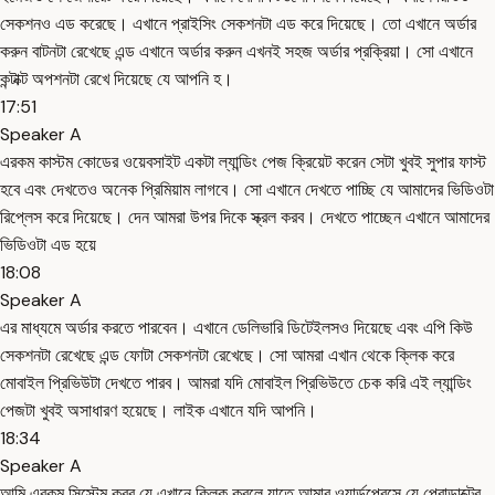
সেকশনও এড করেছে। এখানে প্রাইসিং সেকশনটা এড করে দিয়েছে। তো এখানে অর্ডার
করুন বাটনটা রেখেছে এন্ড এখানে অর্ডার করুন এখনই সহজ অর্ডার প্রক্রিয়া। সো এখানে
কন্টাক্ট অপশনটা রেখে দিয়েছে যে আপনি হ।
17:51
Speaker A
এরকম কাস্টম কোডের ওয়েবসাইট একটা ল্যান্ডিং পেজ ক্রিয়েট করেন সেটা খুবই সুপার ফাস্ট
হবে এবং দেখতেও অনেক প্রিমিয়াম লাগবে। সো এখানে দেখতে পাচ্ছি যে আমাদের ভিডিওটা
রিপ্লেস করে দিয়েছে। দেন আমরা উপর দিকে স্ক্রল করব। দেখতে পাচ্ছেন এখানে আমাদের
ভিডিওটা এড হয়ে
18:08
Speaker A
এর মাধ্যমে অর্ডার করতে পারবেন। এখানে ডেলিভারি ডিটেইলসও দিয়েছে এবং এপি কিউ
সেকশনটা রেখেছে এন্ড ফোটা সেকশনটা রেখেছে। সো আমরা এখান থেকে ক্লিক করে
মোবাইল প্রিভিউটা দেখতে পারব। আমরা যদি মোবাইল প্রিভিউতে চেক করি এই ল্যান্ডিং
পেজটা খুবই অসাধারণ হয়েছে। লাইক এখানে যদি আপনি।
18:34
Speaker A
আমি এরকম সিস্টেম করব যে এখানে ক্লিক করলে যাতে আমার ওয়ার্ডপ্রেসে যে প্রোডাক্টের