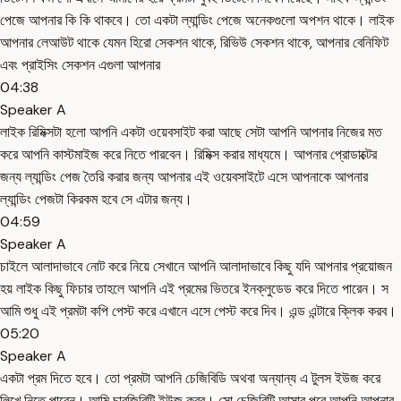
পেজে আপনার কি কি থাকবে। তো একটা ল্যান্ডিং পেজে অনেকগুলো অপশন থাকে। লাইক
আপনার লেআউট থাকে যেমন হিরো সেকশন থাকে, রিভিউ সেকশন থাকে, আপনার বেনিফিট
এবং প্রাইসিং সেকশন এগুলা আপনার
04:38
Speaker A
লাইক রিমিক্সটা হলো আপনি একটা ওয়েবসাইট করা আছে সেটা আপনি আপনার নিজের মত
করে আপনি কাস্টমাইজ করে নিতে পারবেন। রিমিক্স করার মাধ্যমে। আপনার প্রোডাক্টের
জন্য ল্যান্ডিং পেজ তৈরি করার জন্য আপনার এই ওয়েবসাইটে এসে আপনাকে আপনার
ল্যান্ডিং পেজটা কিরকম হবে সে এটার জন্য।
04:59
Speaker A
চাইলে আলাদাভাবে নোট করে নিয়ে সেখানে আপনি আলাদাভাবে কিছু যদি আপনার প্রয়োজন
হয় লাইক কিছু ফিচার তাহলে আপনি এই প্রমের ভিতরে ইনক্লুডেড করে দিতে পারেন। স
আমি শুধু এই প্রমটা কপি পেস্ট করে এখানে এসে পেস্ট করে দিব। এন্ড এন্টারে ক্লিক করব।
05:20
Speaker A
একটা প্রম দিতে হবে। তো প্রমটা আপনি চেজিবিডি অথবা অন্যান্য এ টুলস ইউজ করে
লিখে নিতে পারেন। আমি চারজিবিটি ইউজ করব। সো চেজিবিটি আসার পরে আপনি আপনার