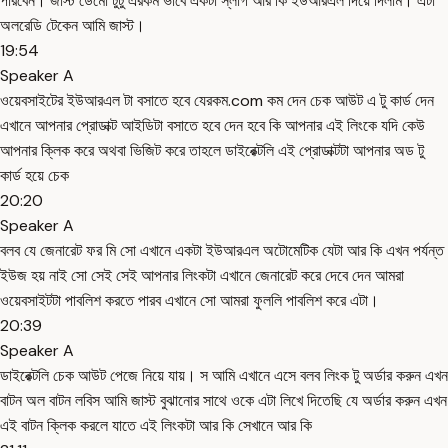
পারবেন। জাস্ট ডেমো টুটু এরকম ভাবে একটা স্লাগ আর কি ইউআরএল দিয়ে দিলাম। এটা
অলরেডি টেকেন আমি জাস্ট।
19:54
Speaker A
ওয়েবসাইটের ইউআরএল টা বসাতে হবে যেরকম.com কম দেন চেক আউট এ টু কার্ড দেন
এখানে আপনার প্রোডাক্ট আইডিটা বসাতে হবে দেন হবে কি আপনার এই লিংকে যদি কেউ
আপনার ক্লিক করে অথবা ভিজিট করে তাহলে ডাইরেক্টলি এই প্রোডাক্টটা আপনার অড টু
কার্ড হয়ে চেক
20:20
Speaker A
বলব যে জেনারেট ফর মি সো এখানে একটা ইউআরএল অটোমেটিক যেটা আর কি এখন পর্যন্ত
ইউজ হয় নাই সো সেই সেই আপনার লিংকটা এখানে জেনারেট করে দেবে দেন আমরা
ওয়েবসাইটটা পাবলিশ করতে পারব এখানে সো আমরা ফুললি পাবলিশ করে এটা।
20:39
Speaker A
ডাইরেক্টলি চেক আউট পেজে নিয়ে যায়। স আমি এখানে এসে বলব লিংক টু অর্ডার করুন এখন
বাটন অল বাটন লবিস আমি জাস্ট বুঝানোর সাথে ওকে এটা লিখে দিতেছি যে অর্ডার করুন এখন
এই বাটন ক্লিক করলে যাতে এই লিংকটা আর কি সেখানে আর কি