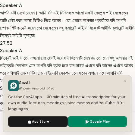
Speaker A
আপনি এটা দেখে নেবেন। আমি যদি এই ভিডিওতে ভালো একটা রেসপন্স পাই সেক্ষেত্রে
আমি চেষ্টা করব আরো ভিডিও নিয়ে আসার। তো এভাবে আপনার পরবর্তীতে যদি আপনি
স্প্রেডশিট কানেক্ট করেন তো সেক্ষেত্রে শুধু ক্লায়েন্ট আইডি সিক্রেট আইডি ক্লায়েন্ট আইডি
সিক্রেট আইডি ক্লায়েন্ট
27:52
Speaker A
সিক্রেট আইডি তো এগুলো তো সেমই হবে যদি জিমেলটা সেম হয় তো দেন শুধু আপনার এই
লাইব্রেরি সেকশনে এসে আপনি যদি ব্যাক চলে যান লাইক এখানে যদি আসেন এখানে আসার
পরে এপিআই এন্ড সার্ভিস এন্ড লাইব্রেরি সেকশন চলে যাবেন এখানে এসে আপনি যদি
28:09
×
SozAI
Speaker A
iPhone · Android · Mac
স্প্রেডশিট না লাইক আপনি যদি অন্য কোন কিছু এপিআই এখানে ইনেবল করতে চান বা
Get the SozAI app — 30 minutes of free AI transcription for your
কানেক্ট করতে চান এখানে এসে জাস্ট আপনাকে এই অপটার ইনেবল করে দিতে হবে। তো
own audio: lectures, meetings, voice memos and YouTube. 99+
languages.
এটুকুই কাজ। আর আপনার ক্লায়েন্ট আইডি সিক্রেট আইডি সেমই থাকবে। তো এইভাবে
আর কি আপনি ক্লায়েন্ট আইডি
We use cookies to enhance your experience.
Privacy Policy
App Store
Google Play
28:29
Accept
Settings
Speaker A