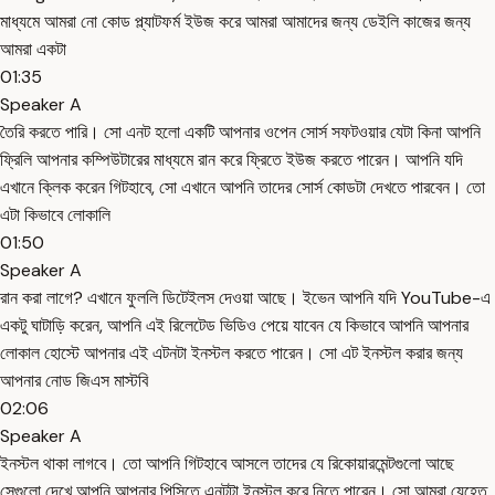
মাধ্যমে আমরা নো কোড প্ল্যাটফর্ম ইউজ করে আমরা আমাদের জন্য ডেইলি কাজের জন্য
আমরা একটা
01:35
Speaker A
তৈরি করতে পারি। সো এনট হলো একটি আপনার ওপেন সোর্স সফটওয়ার যেটা কিনা আপনি
ফ্রিলি আপনার কম্পিউটারের মাধ্যমে রান করে ফ্রিতে ইউজ করতে পারেন। আপনি যদি
এখানে ক্লিক করেন গিটহাবে, সো এখানে আপনি তাদের সোর্স কোডটা দেখতে পারবেন। তো
এটা কিভাবে লোকালি
01:50
Speaker A
রান করা লাগে? এখানে ফুললি ডিটেইলস দেওয়া আছে। ইভেন আপনি যদি YouTube-এ
একটু ঘাটাড়ি করেন, আপনি এই রিলেটেড ভিডিও পেয়ে যাবেন যে কিভাবে আপনি আপনার
লোকাল হোস্টে আপনার এই এটনটা ইনস্টল করতে পারেন। সো এট ইনস্টল করার জন্য
আপনার নোড জিএস মাস্টবি
02:06
Speaker A
ইনস্টল থাকা লাগবে। তো আপনি গিটহাবে আসলে তাদের যে রিকোয়ারমেন্টগুলো আছে
সেগুলো দেখে আপনি আপনার পিসিতে এনটটা ইনস্টল করে নিতে পারেন। সো আমরা যেহেতু