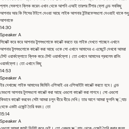
প্লাস সেকশনে ক্লিক করেন এখান থেকে আপনি এআই তারপর টিগার ফ্লো এন্ড সবকিছু
আপনার আর কি পিসের টাইপে দেওয়া আছে লাইক আপনার ইন্টারফেসগুলো দেওয়াই থাকে শুধু
আপনাকে
14:30
Speaker A
সিলেক্ট করে করে আপনার টুলসগুলোকে কানেক্ট করতে হয় লাইক দেখতে পাচ্ছেন এখানে
আপনার টুলসগুলোকে কানেক্ট করা আছে ওকে সো এখানে আমাদের এ এজেন্টে দেখবো আমরা
টেস্ট ওয়ার্কফ্লোতে ক্লিক করে টেস্ট ওয়ার্কফ্লো। তো এখানে আমাদের প্রবলেম রানিং
ওয়ার্কফ্লো। তো এখানে কিছু
14:53
Speaker A
ইর দেখাচ্ছে লাইক আমাদের জিমিনি এপিআই এর এপিআইটা কানেক্ট করতে হবে। এন্ড
যেগুলো আপনার টুলসগুলো কানেক্ট করা আছে এগুলো কানেক্ট করা লাগবে। সো এগুলো
কিভাবে কানেক্ট করবেন সেটা আমরা চলুন ধীরে ধীরে দেখি। তার আগে আমরা ফুললি স্ক্্যাচ
থেকে একটা এজেন্ট তৈরি করব। তো
15:14
Speaker A
এগুলো আমরা জাস্ট ডিলিট করে দেই। তো একদম স্ক্্যাচ থেকে এজেন্ট তৈরি করার জন্য