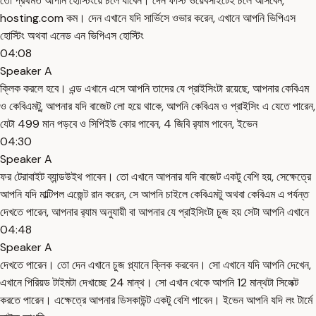
তো প্রথমত আপনি হোস্টিংয়ে চলে যাবেন। দেন ফার্স্ট ওয়েবসাইটেই চলে আসবেন,
hosting.com কম। দেন এখানে যদি সার্ভিসে ওভার করেন, এখানে আপনি ভিপিএস
হোস্টিং অথবা এনেড এন ভিপিএস হোস্টিং
04:08
Speaker A
ক্লিক করলে হবে। এন্ড এখানে এসে আপনি তাদের যে প্রাইসিংটা রয়েছে, আপনার কেবিএম
ও কেবিএমটু, আপনার যদি বাজেট লো হয়ে থাকে, আপনি কেবিএম ও প্রাইসিং এ যেতে পারেন,
যেটা 499 মান পড়বে ও সিপিইউ কোর পাবেন, 4 জিবি র‍্যাম পাবেন, ইভেন
04:30
Speaker A
ফর টেরাবাইট ব্যান্ডউইথ পাবেন। তো এখানে আপনার যদি বাজেট একটু বেশি হয়, সেক্ষেত্রে
আপনি যদি মাল্টিপল এজেন্ট রান করেন, সে আপনি চাইলে কেবিএমটু অথবা কেবিএম এ পর্যন্ত
দেখতে পারেন, আপনার র‍্যাম অনুযায়ী বা আপনার যে প্রাইসিংটা চুজ হয় সেটা আপনি এখানে
04:48
Speaker A
দেখতে পারেন। তো দেন এখানে চুজ প্ল্যানে ক্লিক করবেন। সো এখানে যদি আপনি দেখেন,
এখানে পিরিয়ড টাইমটা দেখাচ্ছে 24 মান্থ। সো এখান থেকে আপনি 12 মান্থটা সিলেক্ট
করতে পারেন। এক্ষেত্রে আপনার ডিসকাউন্ট একটু বেশি পাবেন। ইভেন আপনি যদি লং টার্মে