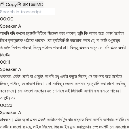
Copy
SRT
MD
00:00
Speaker A
আপনি যদি কখনো চ্যাটজিপিটিকে জিজ্ঞেস করে থাকেন, তুমি কি আমার হয়ে একটা ইমেইল
লিখে ক্লায়েন্টকে পাঠাতে পারবে? তো চ্যাটজিপিটি হয়তোবা বলবে যে, না আমি শুধুমাত্র
ইমেইল লিখতে পারবো, কিন্তু পাঠাতে পারবো না। কিন্তু একবার ভাবুন তো যদি এমন একটা
সিস্টেম
00:11
Speaker A
থাকতো, একটা রোবট বা এজেন্ট, আপনি শুধু একটা কমান্ড দিবেন, সে আপনার হয়ে ইমেইল
লিখবে, পাঠাবে, ফলোআপ দিবে। সো সবকিছু যেগুলো আপনার ম্যানুয়ালি করা লাগে, সবকিছু
করে দেবে। সো এগুলো স্বপ্নের মত শোনালে এই জিনিসটা আপনি বাস বানাতে পারেন।
এনটেন এর
00:23
Speaker A
মাধ্যমে। এটন হলো এমন একটা অটোমেশন টুল যার মাধ্যমে কিনা আপনি আপনার ডেইলি যে
সফটওয়ারগুলো রয়েছে, লাইক জিমেল, লিঙ্কডইন এন্ড ক্যালেন্ডার, স্প্রেডশিট, সো এগুলোকে