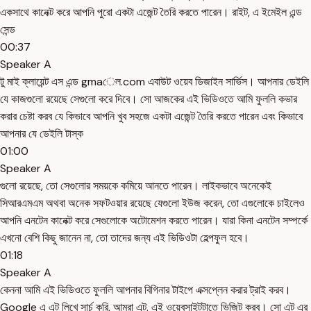
একসাথে কানেক্ট করে আপনি পুরো একটা এজেন্ট তৈরি করতে পারেন। রাইট, এ ইমেইল এন্ড
সেন্ড
00:37
Speaker A
টু মাই ক্লায়েন্ট এস এন্ড gmaেল.com এবাউট ওয়েব ডিজাইন সার্ভিস। আপনার ডেইলি
যে কাজগুলো রয়েছে সেগুলো করে দিবে। সো আজকের এই ভিডিওতে আমি ফুললি কভার
করার চেষ্টা করব যে কিভাবে আপনি খুব সহজে একটা এজেন্ট তৈরি করতে পারেন এবং কিভাবে
আপনার যে ডেইলি টাস্ক
01:00
Speaker A
গুলো রয়েছে, তো সেগুলোর সময়কে কমিয়ে আনতে পারেন। লাইকভাবে অনেকেই
সিআরএমএম অথবা অনেক সফটওয়ার রয়েছে যেগুলো ইউজ করেন, তো এগুলোকে চাইলেও
আপনি এনটেন কানেক্ট করে সেগুলোকে অটোমেশন করতে পারেন। যারা কিনা এনটেন সম্পর্কে
এখনো বেশি কিছু জানেন না, তো তাদের জন্য এই ভিডিওটা হেল্পফুল হবে।
01:18
Speaker A
কেননা আমি এই ভিডিওতে ফুললি আপনার বিগিনার টাইপে এক্সপ্লেন করার ট্রাই করব।
Google এ এট লিখে সার্চ করি, আমরা এট. এই ওয়েবসাইটটাতে ভিজিট করব। সো এট এর