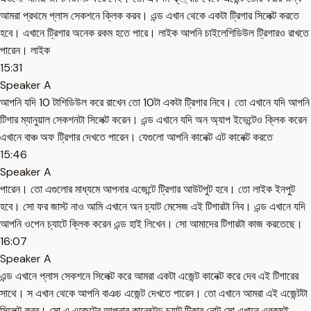
আমরা প্রথমে প্লাস সেকশনে ক্লিক করব। এন্ড এখান থেকে একটা ট্রিগার সিলেক্ট করতে
হবে। এখানে ট্রিগার অনেক রকম হতে পারে। লাইক আপনি চাইলেশিডিউল ট্রিগারও রাখতে
পারেন। লাইক
15:31
Speaker A
আপনি যদি 10 টাশিডিউল করে রাখেন তো 10টা একটা ট্রিগার নিবে। তো এখানে যদি আপনি
টিগার ম্যানুয়াল সেকশনটা সিলেক্ট করেন। এন্ড এখানে যদি অন অ্যাপ ইভেন্টেও ক্লিক করেন
এখানে বাঞ্চ অফ ট্রিগার দেখতে পারেন। যেগুলো আপনি কানেক্ট এট কানেক্ট করতে
15:46
Speaker A
পারেন। তো এগুলোর মাধ্যমে আপনার এজেন্টে ট্রিগার আউটপুট হবে। তো লাইক ইনপুট
হবে। সো ফর জাস্ট নাও আমি এখানে অন চ্যাট মেসেজ এই টিগারটা নিব। এন্ড এখানে যদি
আপনি ওপেন চ্যাটে ক্লিক করেন এন্ড হাই লিখেন। সো আমাদের টিগারটা কাজ করতেছে।
16:07
Speaker A
এন্ড এখানে প্লাস সেকশনে সিলেক্ট করে আমরা একটা এজেন্ট কানেক্ট করে দেব এই টিগারের
সাথে। স এখান থেকে আপনি বাঞচ এজেন্ট দেখতে পারেন। তো এখানে আমরা এই এজেন্টটা
সিলেক্ট করব। সো এ এজেন্টের আপনার কানেক্টেড চ্যাট টিকার নোট সো এখানে এরকমই