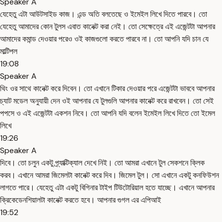
Speaker A
যেহেতু এটা আউটসাইড কাজ। এন্ড অতি বলতেছে ও ইমেইল লিখে দিতে পারবে। তো
যেহেতু আমাদের কোন টুলস এবাত কানেক্ট করা নেই। তো সেক্ষেত্রে এই এজেন্টটা আপনার
আমাদের কমান্ড দেওয়ার পরেও ওই কাজগুলো করতে পারবে না। তো আপনি যদি চান যে
মাল্টিপল
19:08
Speaker A
থিং ওর সাথে কানেক্ট করে দিবেন। তো এখানে টিকার দেওয়ার পরে এজেন্টটা ভাববে আপনার
চ্যাট মডেল অনুযায়ী দেন ওই আপনার যে টুলগুলি আপনার কানেক্ট করে রাখবেন। তো সেই
পপসে ও এই এজেন্টটা একশন নিবে। তো আপনি যদি বলেন ইমেইল লিখে দিতে তো ইমেল
লিখে
19:26
Speaker A
দিবে। তো চলুন একটু প্র্যাক্টিক্যাল দেখে নিই। তো আমরা এখানে টুল সেকশনে ক্লিক
করব। এখানে আমরা জিমেলটা কানেক্ট করে দিব। জিমেল টুল। সো এখানে একটু কনফিউশন
লাগতে পারে। যেহেতু এটা একটু বিগিনার টাইপ টিউটোরিয়াল হতে যাচ্ছে। এখানে আপনার
ক্রিকেডেনশিয়ালটা কানেক্ট করতে হবে। আপনার গুগল এর এপিআই
19:52