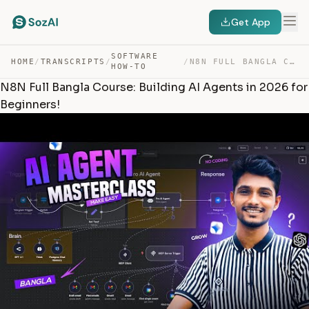
Get App
SOFTWARE
HOME
/
TRANSCRIPTS
/
/
N8N FULL BANGLA COURSE: BUILDING AI AGENTS IN 2026 FOR … — TRANSCRIPT
HOW-TO
N8N Full Bangla Course: Building AI Agents in 2026 for
Beginners!