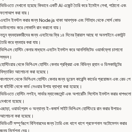
ভিডিওতে দেখানো হয়েছে কিভাবে একটি AI এজেন্ট তৈরি করে ইমেইল লেখা, পাঠানো এবং
ফলোআপ করা যায়।
এনটেন ইনস্টল করার জন্য Node.js থাকা আবশ্যক এবং গিটহাব থেকে সোর্স কোড
ডাউনলোড করে লোকালি রান করানো যায়।
নতুন ব্যবহারকারীদের জন্য এনটেনের ফ্রি ১৪ দিনের ট্রায়াল আছে যা অনলাইনে একাউন্ট
তৈরি করে ব্যবহার করা যায়।
ভিপিএস হোস্টিং কেনার মাধ্যমে এনটেন ইনস্টল করে আনলিমিটেড ওয়ার্কফ্লো চালানো
সম্ভব।
হোস্টিংয়ার থেকে ভিপিএস হোস্টিং কেনার প্রক্রিয়া এবং বিভিন্ন প্ল্যান ও ডিসকাউন্টের
বিস্তারিত আলোচনা করা হয়েছে।
বাংলাদেশ থেকে ভিপিএস হোস্টিং কেনার জন্য ডুয়েল কারেন্সি কার্ডের প্রয়োজন এবং রেড পে
বা বাইবিট থেকে কার্ড নেওয়ার উপায় ব্যাখ্যা করা হয়েছে।
ভিডিওতে হোস্টিং লগইন, সার্ভার ম্যানেজমেন্ট এবং অপারেটিং সিস্টেম ইনস্টল করার ধাপগুলো
দেখানো হয়েছে।
এছাড়া, ওয়ার্ডপ্রেস ও অন্যান্য ই-কমার্স সাইট ভিপিএস হোস্টিংয়ে রান করার উপায়ও
আলোচনা করা হয়েছে।
ভিডিওটি সম্পূর্ণরূপে বিগিনারদের জন্য তৈরি এবং ধাপে ধাপে প্রফেশনাল অটোমেশন করার
জন্য নির্দেশনা দেয়।