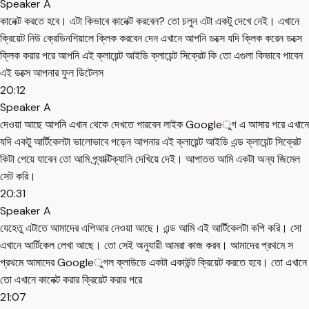
Speaker A
কানেক্ট করতে হবে। এটা কিভাবে কানেক্ট করবেন? তো চলুন এটা একটু দেখে নেই। এখানে
ক্রিয়েট নিউ ক্রেডিনশিয়ালে ক্লিক করবেন দেন এখানে আপনি ডক্সে যদি ক্লিক করেন ডক্সে
ক্লিক করার পরে আপনি এই ক্লায়েন্ট আইডি ক্লায়েন্ট সিক্রেট কি তো এগুলা কিভাবে পাবেন
এই ডক্সে আপনার ফুল ডিটেলস
20:12
Speaker A
দেওয়া আছে আপনি এখান থেকে দেখতে পারবেন লাইক Googleুগ এ আসার পরে এখানে
যদি একটু আর্টিকেলটা ভালোভাবে পড়েন আপনার এই ক্লায়েন্ট আইডি এন্ড ক্লায়েন্ট সিক্রেট
কিটা পেয়ে যাবেন তো আমি প্র্যাক্টিক্যালি দেখিয়ে দেই। আপাতত আমি একটা অন্য জিমেল
সেট করি।
20:31
Speaker A
যেহেতু এটাতে আমাদের এপিআর নেওয়া আছে। এন্ড আমি এই আর্টিকেলটা কপি করি। সো
এখানে আর্টিকেল লেখা আছে। তো সেই অনুযায়ী আমরা কাজ করব। আমাদের প্রথমে স
প্রথমে আমাদের Googleুগল ক্লাউডে একটা একাউন্ট ক্রিয়েট করতে হবে। তো এখানে
তো এখানে কানেক্ট করার ক্রিয়েট করার পরে
21:07