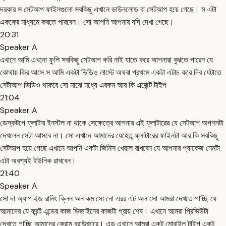
দরকার স সেটআপ ফাইলগুলো সবকিছু এখানে ডাউনলোড বা সেটআপ হয়ে গেছে। স এটা
এককের মাধ্যমে করতে পারবেন। সো আপনি আপনার যদি দেখা গেছে।
20:31
Speaker A
এখানে আমি এখনো ফুলি সবকিছু সেটআপ করি নাই যাতে করে আপনারা বুঝতে পারেন যে
কোথায় কির আসে স আমি একটা ভিডিও লাস্টে অথবা প্রথমে একটা এটাচ করে দিব যেটাতে
সেটাআপ ভিডিও থাকবে সো মাঝে মধ্যে এরকম আর কি এজেন্ট টাইপ
21:04
Speaker A
ডেস্কটপে ফ্লাটার ইনস্টল না থাকে সেক্ষেত্রে আপনার এই ফ্লাটারের যে সেটআপ অপশনটা
দেখলেন সেটা আসবে না। সো এখানে আমাদের যেহেতু ফ্লাটারের ফাইলটা আর কি সবকিছু
সেটআপ হয়ে গেছে এখানে আপনি একটা জিনিস খেয়াল রাখবেন যে আপনার প্যাকেজ নেমটা
এটা অবশ্যই ইউনিক রাখবেন।
21:40
Speaker A
সো দা অ্যাপ ইজ রানিং ক্লিন অন কম সো নো এরর এট অল সো আমরা দেখতে পাচ্ছি যে
আমাদের যে ফ্রন্ট এন্ডের কাজ ডিজাইনের কাজটা প্রায় শেষ। এখানে আমরা প্রিভিউটা
দেখতে পাচ্ছি আমাদের ক্রোম ব্রাউজারে। এন্ড এখানে আমরা একটু মোবাইল টাইপ একটু