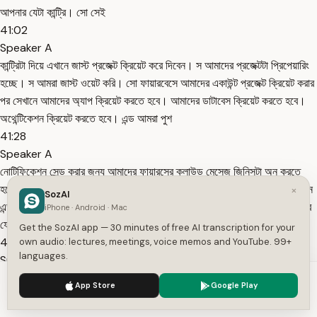
আপনার যেটা কান্ট্রি। সো সেই
41:02
Speaker A
কান্ট্রিটা দিয়ে এখানে জাস্ট প্রজেক্ট ক্রিয়েট করে দিবেন। স আমাদের প্রজেক্টটা প্রিপেয়ারিং
হচ্ছে। স আমরা জাস্ট ওয়েট করি। সো ফায়ারবেসে আমাদের একাউন্ট প্রজেক্ট ক্রিয়েট করার
পর সেখানে আমাদের অ্যাপ ক্রিয়েট করতে হবে। আমাদের ডাটাবেস ক্রিয়েট করতে হবে।
অথেন্টিকেশন ক্রিয়েট করতে হবে। এন্ড আমরা পুশ
41:28
Speaker A
নোটিফিকেশন সেন্ড করার জন্য আমাদের ফায়ারসের ক্লাউড মেসেজ জিনিসটা অন করতে
হবে। সো আমরা আস্তে আস্তে এগুলো দেখবো। সো আপনি ধৈর্য নিয়ে জিনিসগুলো দেখেন
×
SozAI
এন্ড কোথাও কোন প্রবলেম হলে জাস্ট আমাকে ডিএম করবেন আমার হোয়াট এ অথবা আমার
iPhone · Android · Mac
ফেসবুক পেজে এন্ড আমাদের গ্রুপে তো আপনি অবশ্যই
Get the SozAI app — 30 minutes of free AI transcription for your
41:47
own audio: lectures, meetings, voice memos and YouTube. 99+
languages.
Speaker A
জয়েন আছেন সেখানে মেসেজ করলে হবে এখানে আসার পরে আপনি অড এ অ্যাপে ক্লিক
We use cookies to enhance your experience.
Privacy Policy
App Store
Google Play
করবেন অড অপে ক্লিক করলে এখানে আপনার কি ক্রিয়েট করতে চান সেটা সিলেক্ট করবেন
Accept
Settings
এখানে আমি এন্ড্রয়েড সিলেক্ট করে এখানে আপনার প্যাকেজ নেমটা দিতে হবে আপনার অপের