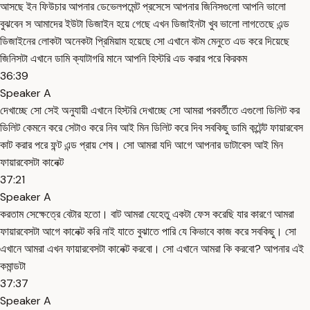
আসছে ইন ফিউচার আপনার ডেভেলপমেন্ট প্রসেসে আপনার জিনিসগুলো আপনি ভালো
বুঝবেন স আমাদের ইউটা ডিজাইন হয়ে গেছে এখন ডিজাইনটা খুব ভালো লাগতেছে এন্ড
ডিজাইনের লোকটা অনেকটা প্রিমিয়াম হয়েছে সো এখানে বটম মেনুতে এড করে দিয়েছে
জিনিসটা এখানে ডামি ক্যাটাগরি মানে আপনি হিস্টরি এড করার পরে কিরকম
36:39
Speaker A
দেখাচ্ছে সো সেই অনুযায়ী এখানে হিস্টরি দেখাচ্ছে সো আমরা পরবর্তীতে এগুলো ডিলিট কর
ডিলিট কেমনে করে সেটাও করে নিব আই মিন ডিলিট করে দিব সবকিছু ডামি কন্টেন্ট ফায়ারবেস
কাট করার পরে ফন্ট এন্ড প্রায় শেষ। সো আমরা যদি আগে আপনার ডাটাবেস আই মিন
ফায়ারবেসটা কানেক্ট
37:21
Speaker A
করতাম সেক্ষেত্রে বেটার হতো। বাট আমরা যেহেতু একটা ফেস করেছি যার কারণে আমরা
ফায়ারবেসটা আগে কানেক্ট করি নাই যাতে বুঝাতে পারি যে কিভাবে কাজ করে সবকিছু। সো
এখানে আমরা এখন ফায়ারবেসটা কানেক্ট করবো। সো এখানে আমরা কি করবো? আপনার এই
কমান্ডটা
37:37
Speaker A