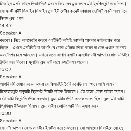
ডিজাইন এমবি ফাইল পিআইডিটা এখানে দিয়ে দেব এন্ড বলবে এটা ইমপ্লিমেন্ট করে দিতে।
সো ফাস্ট রাইট ডিজাইন ডিজাইন এন্ড ইউ লেটার কানেক্ট ফায়ারস ছোটখাট একটা প্রম দিয়ে
নিলাম এন্ড এখান
14:47
Speaker A
করবেন। নিচে আপডেটের কারণে এনটিভিটি আইডি ভার্সনটা আপনার ডাউনলোড করে
নিবেন। এখানে এনটিভিটি বা আপনি যে কোড এডিটর ইউজ করেন না কেন এখানে আপনার
এক্সটেনশন চলে আসবেন। এখানে এসে আপনি ফ্লাটার এক্সটেনশনটা আপনার কোড এডিটরে
ইন্স্টল করে নিবেন। ফ্লাটার এন্ড ডার্ট নামে এক্সটেনশন পাবেন।
15:07
Speaker A
আপনি যদি খেয়াল করেন আমরা যে পিআরইটা তৈরি করেছিলাম এখানে আমি আমার
রিকোয়ারমেন্ট অনুযায়ী স্ক্রিনশট দিয়েছি লাইক ডিজাইন। এটা হচ্ছে একটা আইবে অ্যাপ।
যেটা আমি রিসেন্টলি ইউজ করতাম। এন্ড এটার ইউটা অনেক ভালো ছিল। এন্ড এটা আমি
প্রিমিয়াম ইউজারও ছিলাম। এন্ড ভাইপ কোডিং আই মিন অ্যাপ করার
15:30
Speaker A
সো এটা আপনার কোড এডিটরে ইনস্টল করে ফেলবেন। সো আমাদের ডিভাইসে যেহেতু