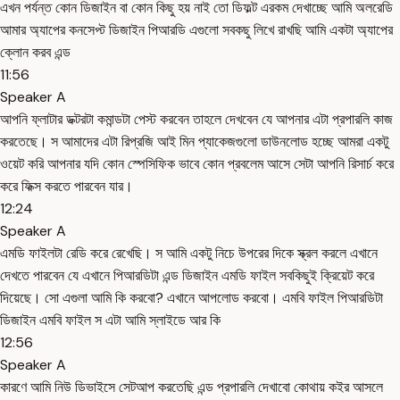
এখন পর্যন্ত কোন ডিজাইন বা কোন কিছু হয় নাই তো ডিফল্ট এরকম দেখাচ্ছে আমি অলরেডি
আমার অ্যাপের কনসেপ্ট ডিজাইন পিআরডি এগুলো সবকছু লিখে রাখছি আমি একটা অ্যাপের
ক্লোন করব এন্ড
11:56
Speaker A
আপনি ফ্লাটার ডক্টরটা কমান্ডটা পেস্ট করবেন তাহলে দেখবেন যে আপনার এটা প্রপারলি কাজ
করতেছে। স আমাদের এটা রিপ্রজি আই মিন প্যাকেজগুলো ডাউনলোড হচ্ছে আমরা একটু
ওয়েট করি আপনার যদি কোন স্পেসিফিক ভাবে কোন প্রবলেম আসে সেটা আপনি রিসার্চ করে
করে ফিক্স করতে পারবেন যার।
12:24
Speaker A
এমডি ফাইলটা রেডি করে রেখেছি। স আমি একটু নিচে উপরের দিকে স্ক্রল করলে এখানে
দেখতে পারবেন যে এখানে পিআরডিটা এন্ড ডিজাইন এমডি ফাইল সবকিছুই ক্রিয়েট করে
দিয়েছে। সো এগুলা আমি কি করবো? এখানে আপলোড করবো। এমবি ফাইল পিআরডিটা
ডিজাইন এমবি ফাইল স এটা আমি স্লাইডে আর কি
12:56
Speaker A
কারণে আমি নিউ ডিভাইসে সেটআপ করতেছি এন্ড প্রপারলি দেখাবো কোথায় কইর আসলে