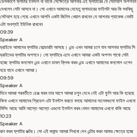
ডেসকটপে ফ্লাটার ইনস্টল না থাকে সেক্ষেত্রে আপনার এই ফ্লাটারের যে সেটাআপ অপশনটা
দেখলেন সেটা আসবে না। সো এখানে আমাদের যেহেতু ফ্লাডারের ফাইলটা আর কি সবকিছু
সেটআপ হয়ে গেছে এখানে আপনি একটা জিনিস খেয়াল রাখবেন যে আপনার প্যাকেজ নেমটা
এটা অবশ্যই ইউনিক রাখবেন
09:39
Speaker A
ড্রাইভে আমাদের ফ্লাটার ফোল্ডারটা আসছে। এন্ড এখন আমরা চলে যাব আপনার ফ্লাটার সি
ড্রাইভের ফ্লাটার অপশনে। সো ফ্লাটারে এসে এখানে আমরা একটা অপশন পাবো সেটা
হচ্ছে ফ্লাটার কনসোল এন্ড এখানে ডাবল ক্লিক করব এন্ড এখানে আমাদের কনসোল ওপেন
হয়ে যাবে এখানে আমরা।
09:59
Speaker A
দিবে আমরা পরবর্তীতে চেঞ্জ করব তার আগে আমরা চলুন দেখে নেই এটা ফুলি আর কি হয়েছে
কিনা এখানে আমাদের গ্রিডেল এটা ইনস্টল করতে বলছে আমাদের অনেকগুলো ফাইল এখনো
মিসিং আছে আমি আস্তে আস্তে এগুলো ইনস্টল করব যেমন আমাদের এখনো বাকি আছে
10:23
Speaker A
রান করব ফ্লাটার ডক্টর। সো এই কমান্ড আমরা লিখবো দেন এন্টার করব আমার ক্ষেত্রে হচ্ছে