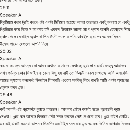
দেখাচ্ছে সো আমরা এটা বিল্ড।
25:11
Speaker A
প্রিমিয়াম করার ট্রাই করবে এটা একটা মিনিমাল হয়েছে আমরা তারপরও একটু বললাম যে একটু
প্রিমিয়াম করে দিতে স আপনার যদি এরকম ডিজাইন ভালো লাগে প্লাস আপনি রেফারেন্স দিয়ে
ড্রাল গেলে মোবাইল অ্যাপ বা পিনটেস্টে গেলে আপনি মোবাইল অ্যাপের অনেক স্কিন
ইমেজ পাবেন সেগুলো আপনি নিয়ে
25:32
Speaker A
করবো আস্তে আস্তে সো আবার এখানে আমাদের দেখাচ্ছে হ্যালো ওয়ার্ল্ড যেহেতু আমাদের
এখন পর্যন্ত কোন ডিজাইন বা কোন কিছু হয় নাই তো ডিফল্ট এরকম দেখাচ্ছে আমি অলরেডি
আমার অ্যাপের কনসেপ্ট ডিজাইন পিআরডি এগুলো সবকিছু লিখে রাখছি আমি একটা অ্যাপের
ক্লোন করব এন্ড।
25:48
Speaker A
করি আপনি এই প্রসেসটা বুঝতে পারছেন। আপনার মেইন কাজই হচ্ছে প্রপারলি প্রম
দেওয়া। এন্ড বাক্স আসলে কিভাবে সেটা সলভ করবেন সেটা দেখানো হবে। এন্ড বাইপ কোডিং
এর এই একটা সমস্যা আপনার ডিবাগিং এর টাইম চলে যায় এন্ড অনেক জিনিস আপনার নিজের