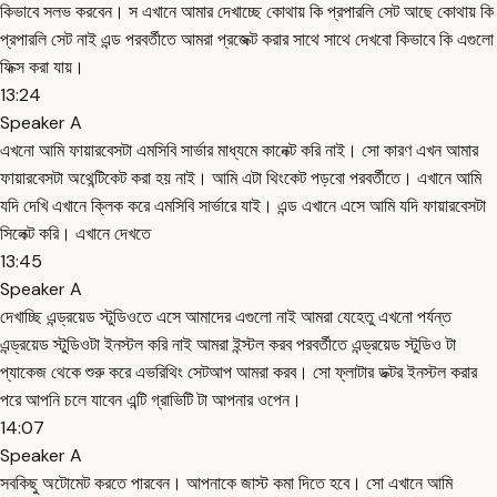
কিভাবে সলভ করবেন। স এখানে আমার দেখাচ্ছে কোথায় কি প্রপারলি সেট আছে কোথায় কি
প্রপারলি সেট নাই এন্ড পরবর্তীতে আমরা প্রজেক্ট করার সাথে সাথে দেখবো কিভাবে কি এগুলো
ফিক্স করা যায়।
13:24
Speaker A
এখনো আমি ফায়ারবেসটা এমসিবি সার্ভার মাধ্যমে কানেক্ট করি নাই। সো কারণ এখন আমার
ফায়ারবেসটা অথেন্টিকেট করা হয় নাই। আমি এটা থিংকেট পড়বো পরবর্তীতে। এখানে আমি
যদি দেখি এখানে ক্লিক করে এমসিবি সার্ভারে যাই। এন্ড এখানে এসে আমি যদি ফায়ারবেসটা
সিলেক্ট করি। এখানে দেখতে
13:45
Speaker A
দেখাচ্ছি এন্ড্রয়েড স্টুডিওতে এসে আমাদের এগুলো নাই আমরা যেহেতু এখনো পর্যন্ত
এন্ড্রয়েড স্টুডিওটা ইনস্টল করি নাই আমরা ইন্স্টল করব পরবর্তীতে এন্ড্রয়েড স্টুডিও টা
প্যাকেজ থেকে শুরু করে এভরিথিং সেটআপ আমরা করব। সো ফ্লাটার ডক্টর ইনস্টল করার
পরে আপনি চলে যাবেন এন্টি গ্রাভিটি টা আপনার ওপেন।
14:07
Speaker A
সবকিছু অটোমেট করতে পারবেন। আপনাকে জাস্ট কমা দিতে হবে। সো এখানে আমি