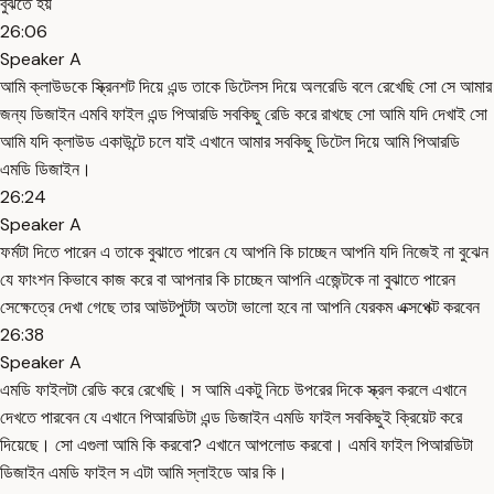
বুঝতে হয়
26:06
Speaker A
আমি ক্লাউডকে স্ক্রিনশট দিয়ে এন্ড তাকে ডিটেলস দিয়ে অলরেডি বলে রেখেছি সো সে আমার
জন্য ডিজাইন এমবি ফাইল এন্ড পিআরডি সবকিছু রেডি করে রাখছে সো আমি যদি দেখাই সো
আমি যদি ক্লাউড একাউন্টে চলে যাই এখানে আমার সবকিছু ডিটেল দিয়ে আমি পিআরডি
এমডি ডিজাইন।
26:24
Speaker A
ফর্মটা দিতে পারেন এ তাকে বুঝাতে পারেন যে আপনি কি চাচ্ছেন আপনি যদি নিজেই না বুঝেন
যে ফাংশন কিভাবে কাজ করে বা আপনার কি চাচ্ছেন আপনি এজেন্টকে না বুঝাতে পারেন
সেক্ষেত্রে দেখা গেছে তার আউটপুটটা অতটা ভালো হবে না আপনি যেরকম এক্সপেক্ট করবেন
26:38
Speaker A
এমডি ফাইলটা রেডি করে রেখেছি। স আমি একটু নিচে উপরের দিকে স্ক্রল করলে এখানে
দেখতে পারবেন যে এখানে পিআরডিটা এন্ড ডিজাইন এমডি ফাইল সবকিছুই ক্রিয়েট করে
দিয়েছে। সো এগুলা আমি কি করবো? এখানে আপলোড করবো। এমবি ফাইল পিআরডিটা
ডিজাইন এমডি ফাইল স এটা আমি স্লাইডে আর কি।