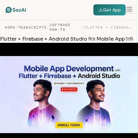
Get App
SOFTWARE
HOME
/
TRANSCRIPTS
/
/
FLUTTER + FIREBASE + ANDROID STUDIO দিয়ে MOBILE APP তৈরি — TRANSCRIPT
HOW-TO
Flutter + Firebase + Android Studio দিয়ে Mobile App তৈরি