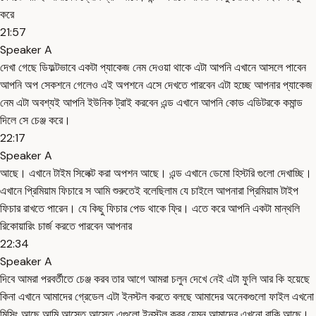
করে
21:57
Speaker A
দেখা গেছে ডিফল্টভাবে একটা প্যাকেজ নেম দেওয়া থাকে এটা আপনি এখানে আসলে পাবেন
আপনি অপ সেকশনে গেলেও এই অপশনে এসে দেখতে পারবেন এটা হচ্ছে আপনার প্যাকেজ
নেম এটা অবশ্যই আপনি ইউনিক ট্রাই করবেন এন্ড এখানে আপনি কোড এডিটরকে কমান্ড
দিলে সে চেঞ্জ করে।
22:17
Speaker A
আছে। এখানে টাইম সিলেক্ট করা অপশন আছে। এন্ড এখানে ডেমো হিস্টরি গুলো দেখাচ্ছি।
এখানে প্রিমিয়াম ফিচারে স আমি শুরুতেই বলেছিলাম যে চাইলে আপনারা প্রিমিয়াম টাইপ
ফিচার রাখতে পারেন। যে কিছু ফিচার পেড থাকে ফ্রি। এতে করে আপনি একটা মান্থলি
রিকোয়ারিং চার্জ করতে পারবেন আপনার
22:34
Speaker A
দিবে আমরা পরবর্তীতে চেঞ্জ করব তার আগে আমরা চলুন দেখে নেই এটা ফুলি আর কি হয়েছে
কিনা এখানে আমাদের গ্রেডেল এটা ইনস্টল করতে বলছে আমাদের অনেকগুলো ফাইল এখনো
মিসিং আছে আমি আস্তে আস্তে এগুলো ইনস্টল করব যেমন আমাদের এখনো বাকি আছে।