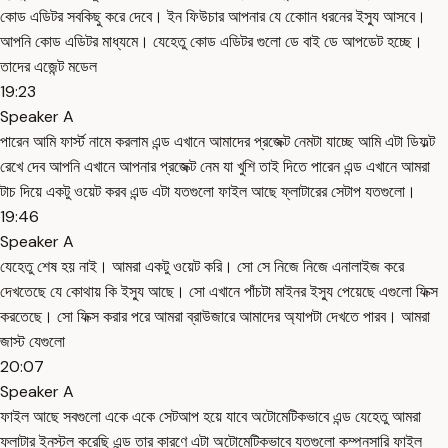
কোড এডিটর সবকিছু করে দেবে। ইন ফিউচার আপনার যে কোোন ধরনের ইস্যু আসবে।
আপনি কোড এডিটর মাধ্যমে। যেহেতু কোড এডিটর গুলো ডে বাই ডে আপডেট হচ্ছে।
তাদের এজেন্ট মডেল
19:23
Speaker A
পারেন আমি ফার্স্ট নামে করলাম এন্ড এখানে আমাদের প্রজেক্ট নেমটা যাচ্ছে আমি এটা ডিফল্ট
রেখে দেব আপনি এখানে আপনার প্রজেক্ট নেম যা খুশি তাই দিতে পারেন এন্ড এখানে আমরা
টাচ দিয়ে একটু ওয়েট করব এন্ড এটা যতগুলো ফাইল আছে ফ্লাটারের সেটাপ যতগুলো।
19:46
Speaker A
যেহেতু শেষ হয় নাই। আমরা একটু ওয়েট করি। সো সে নিজে নিজে এনালাইজ করে
দেখতেছে যে কোথায় কি ইস্যু আছে। সো এখানে পাঁচটা মাইনর ইস্যু পেয়েছে এগুলো ফিক্স
করতেছে। সো ফিক্স করার পরে আমরা ব্রাউজারে আমাদের অ্যাপটা দেখতে পারব। আমরা
জাস্ট যেগুলো
20:07
Speaker A
ফাইল আছে সবগুলো একে একে সেটআপ হয়ে যাবে অটোমেটিকভাবে এন্ড যেহেতু আমরা
ফ্লাটার ইনস্টল করেছি এন্ড তার কারণে এটা অটোমেটিকভাবে যতগুলো কম্পনসারি ফাইল