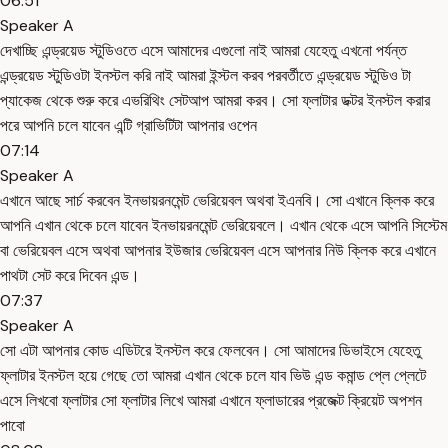
06:51
Speaker A
দেখাচ্ছি এন্ড্রয়েড স্টুডিওতে এসে আমাদের এগুলো নাই আমরা যেহেতু এখনো পর্যন্ত
এন্ড্রয়েড স্টুডিওটা ইনস্টল করি নাই আমরা ইন্স্টল করব পরবর্তীতে এন্ড্রয়েড স্টুডিও টা
প্যাকেজ থেকে শুরু করে এভরিথিং সেটআপ আমরা করব। সো ফ্লাটার ডক্টর ইনস্টল করার
পরে আপনি চলে যাবেন এন্টি গ্রাভিটিটা আপনার ওপেন
07:14
Speaker A
এখানে আছে সার্চ করবেন ইনভায়রনমেন্ট ভেরিয়েবল অথবা ইএনবি। সো এখানে ক্লিক করে
আপনি এখান থেকে চলে যাবেন ইনভায়রনমেন্ট ভেরিয়েবলে। এখান থেকে এসে আপনি সিস্টেম
বা ভেরিয়েবল এসে অথবা আপনার ইউজার ভেরিয়েবল এসে আপনার নিউ ক্লিক করে এখানে
পাথটা সেট করে দিবেন এন্ড।
07:37
Speaker A
সো এটা আপনার কোড এডিটরে ইনস্টল করে ফেলবেন। সো আমাদের ডিভাইসে যেহেতু
ফ্লাটার ইনস্টল হয়ে গেছে তো আমরা এখান থেকে চলে যাব ভিউ এন্ড কমান্ড প্লে প্লেটে
এসে লিখবো ফ্লাটার সো ফ্লাটার লিখে আমরা এখানে ফ্লাডারের প্রজেক্ট ক্রিয়েট অপশন
পাবো