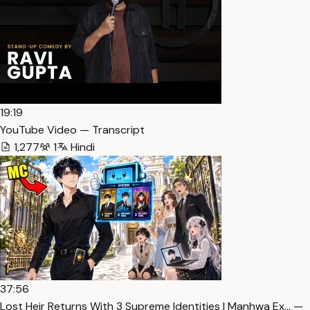
19:19
YouTube Video — Transcript
1,277
1
Hindi
37:56
Lost Heir Returns With 3 Supreme Identities | Manhwa Ex… —