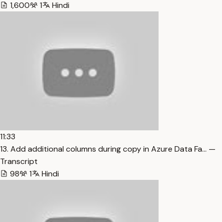
1,600
1
Hindi
11:33
13. Add additional columns during copy in Azure Data Fa… —
Transcript
98
1
Hindi