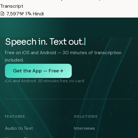
Transcript
7,597
1
Hindi
Speech in. Text out.
Free on iOS and Android — 30 minutes of transcription
included.
Get the App — Free
iOS and Android. 30 minutes free, no card.
FEATURES
SOLUTIONS
Audio to Text
Interviews