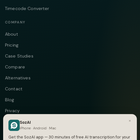
Timecode Converter
COMPANY
About
Pricing
Case Studies
Compare
Alternatives
Contact
Blog
Privacy
×
Terms
SozAI
iPhone · Android · Mac
DMCA
Get the SozAI app — 30 minutes of free AI transcription for your