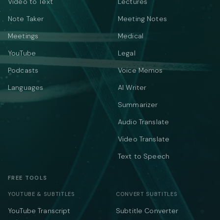
Video to Text
Lectures
Note Taker
Meeting Notes
Meetings
Medical
YouTube
Legal
Podcasts
Voice Memos
Languages
AI Writer
Summarizer
Audio Translate
Video Translate
Text to Speech
FREE TOOLS
YOUTUBE & SUBTITLES
CONVERT SUBTITLES
YouTube Transcript
Subtitle Converter