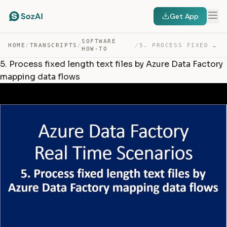
Get App
SOFTWARE
HOME
/
TRANSCRIPTS
/
/
5. PROCESS FIXED LENGTH TEXT FILES BY AZURE DATA FACTOR… — TRANSCRIPT
HOW-TO
5. Process fixed length text files by Azure Data Factory
mapping data flows