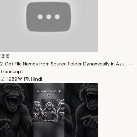
18:18
2. Get File Names from Source Folder Dynamically in Azu… —
Transcript
1,989
1
Hindi