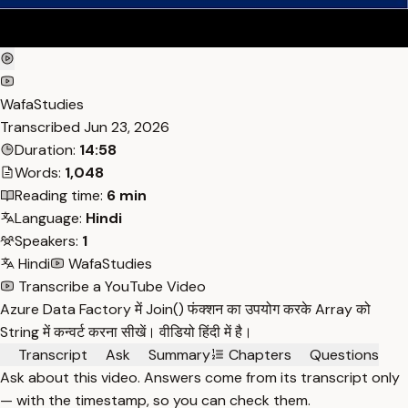
WafaStudies
Transcribed
Jun 23, 2026
Duration:
14:58
Words:
1,048
Reading time:
6 min
Language:
Hindi
Speakers:
1
Hindi
WafaStudies
Transcribe a YouTube Video
Azure Data Factory में Join() फंक्शन का उपयोग करके Array को
String में कन्वर्ट करना सीखें। वीडियो हिंदी में है।
Transcript
Ask
Summary
Chapters
Questions
Ask about this video. Answers come from its transcript only
— with the timestamp, so you can check them.