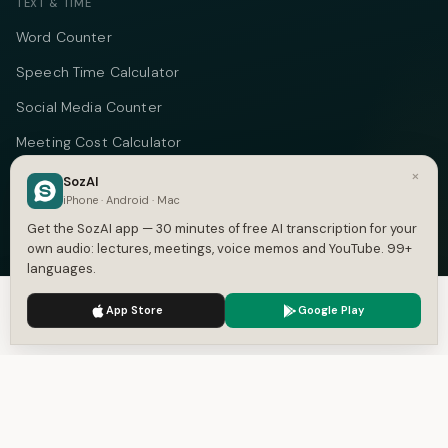
TEXT & TIME
Word Counter
Speech Time Calculator
Social Media Counter
Meeting Cost Calculator
×
Online Timer
SozAI
iPhone · Android · Mac
Timecode Converter
Get the SozAI app — 30 minutes of free AI transcription for your
own audio: lectures, meetings, voice memos and YouTube. 99+
COMPANY
languages.
About
We use cookies to enhance your experience.
Privacy Policy
App Store
Google Play
Accept
Settings
Pricing
Case Studies
Compare
Alternatives