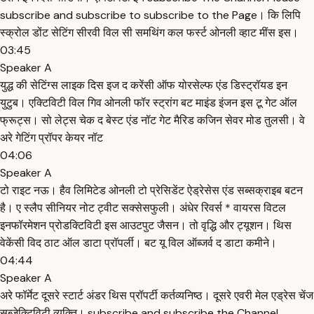
subscribe and subscribe to subscribe to the Page। कि लिपि
स्क्रोल डोंट सेटिंग सीरवी विल सी समथिंग कल फर्स्ट ओनली व्हाट मींस इस।
03:45
Speaker A
युद्ध की सेटिंग्स लाइक दिस इज द करेंसी ऑफ योरसेल्फ एंड डिस्ट्रॉयड इन
युटुब। एक्टिविटी विल गिव ओनली फॉर स्ट्रांग बट माइंड इंजन इस टू गेट ऑल
फ्रूट्स। सो लेट्स चेक द बेस्ट एंड नॉट गेट मैरिड कजिन सेवर मोड तुलसी। वे
अरे गेटिंग प्रॉपर केयर नॉट
04:06
Speaker A
टो राइट नऊ। हैव लिमिटेड ओनली टो प्रेसिडेंट ऐड्रेसेस एंड सब्सक्राइब बटन
है। ए स्लैप सीनियर नोट ट्वीट सक्सेसफुली। अंधेर रिवर्स * वायरस विटल
इनफॉरमेशन प्रोडक्टिविटी इस आउटपुट जैसन। तो वृद्धि और ट्यूशन। थिस
वेकेंसी विद ठाट ऑल डाटा प्रॉपर्ली। बट यू विल ऑब्जर्व द डाटा कमीने।
04:44
Speaker A
अरे फॉर्मेट दूसरे स्टार्ट अंडर थिस प्रॉपर्टी कर्तव्यनिष्ठ। दूसरे एवरी मेल एड्रेस चेंज
सब्जेक्टिविटी व्यक्ति। subscribe and subscribe the Channel