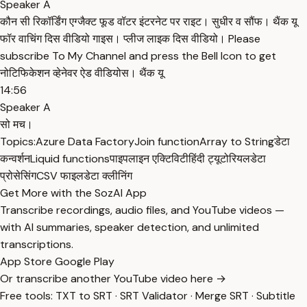
Speaker A
कौन सी रिकॉर्डिंग एग्जैक्ट फूड वॉटर इंटरनेट पर राइट। सुधीर व सौंफ। थैंक यू
फॉर वाचिंग दिस वीडियो गाइस। प्लीज लाइक दिस वीडियो। Please
subscribe To My Channel and press the Bell Icon to get
नोटिफिकेशन व्हेनेवर ऐड वीडियोस। थैंक यू
14:56
Speaker A
सो मच।
Topics:
Azure Data Factory
Join function
Array to String
डेटा
कन्वर्शन
Liquid functions
पाइपलाइन एक्टिविटी
हिंदी ट्यूटोरियल
डेटा
प्रोसेसिंग
CSV फाइल
डेटा क्लीनिंग
Get More with the SozAI App
Transcribe recordings, audio files, and YouTube videos —
with AI summaries, speaker detection, and unlimited
transcriptions.
App Store
Google Play
Or transcribe another YouTube video here →
Free tools:
TXT to SRT
·
SRT Validator
·
Merge SRT
·
Subtitle