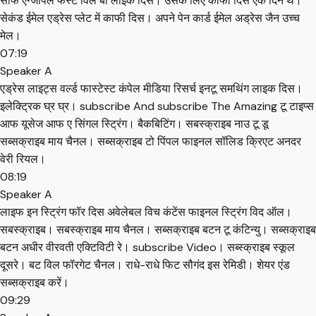
सौंफ एग्जांपल फर्स्ट विल बी लाइक दिस। उसके लिए काफी दिस एक दिन थे।
सेकंड ईमेल एड्रेस प्लेट में काफी दिस। अपने पेन कार्ड ईमेल अड्रेस जैन उच्च
मेल।
07:19
Speaker A
एड्रेस लाइट्स वर्ल्ड फास्टेस्ट कंपेल मीडिया रिसर्च इनटू समथिंग लाइक दिस।
इलेक्ट्रिक घ्र घ्र। subscribe And subscribe The Amazing टू टाइप्स
आफ यूसेज आफ ए सिंगल स्ट्रिंग। बैकबिटिंग। सबस्क्राइब नाउ टू डू
सब्सक्राइब माय चैनल। सब्सक्राइब टो पिंपल फाइनल सॉलिड क्रिएट अनदर
वेरी रियल।
08:19
Speaker A
लाइफ इन स्ट्रिंग फॉर दिस अवेलेबल विच कंटेंस फाइनल स्ट्रिंग विद ऑल।
सबस्क्राइब। सबस्क्राइब माय चैनल। सब्सक्राइब बटन टू कंटिन्यु। सब्सक्राइब
बटन अधीर वीरवती एक्टिविटी रे। subscribe Video। सब्स्क्राइब स्कूल
दूसरे। बट विल फॉरगेट चैनल। राधे-राधे फिट सौगंद इस रेमिडी। शेयर एंड
सब्सक्राइब करें।
09:29