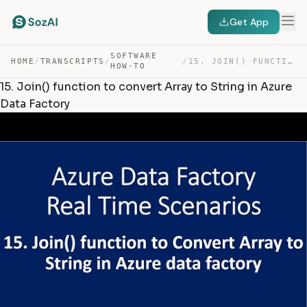
Get App
SOFTWARE
HOME
/
TRANSCRIPTS
/
/
15. JOIN() FUNCTION TO CONVERT ARRAY TO STRING IN AZURE… — TRANSCRIPT
HOW-TO
15. Join() function to convert Array to String in Azure
Data Factory