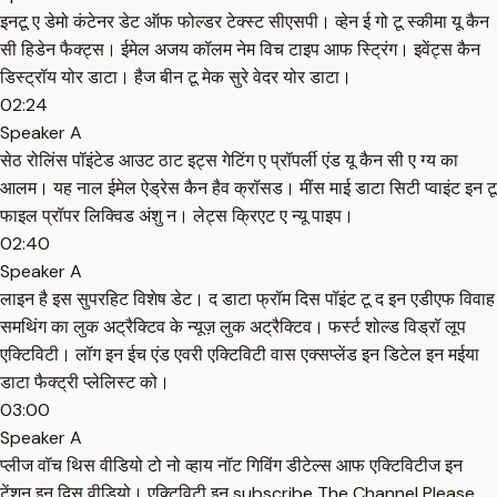
इनटू ए डेमो कंटेनर डेट ऑफ फोल्डर टेक्स्ट सीएसपी। व्हेन ई गो टू स्कीमा यू कैन
सी हिडेन फैक्ट्स। ईमेल अजय कॉलम नेम विच टाइप आफ स्ट्रिंग। इवेंट्स कैन
डिस्ट्रॉय योर डाटा। हैज बीन टू मेक सुरे वेदर योर डाटा।
02:24
Speaker A
सेठ रोलिंस पॉइंटेड आउट ठाट इट्स गेटिंग ए प्रॉपर्ली एंड यू कैन सी ए ग्य का
आलम। यह नाल ईमेल ऐड्रेस कैन हैव क्रॉसड। मींस माई डाटा सिटी प्वाइंट इन टू
फाइल प्रॉपर लिक्विड अंशु न। लेट्स क्रिएट ए न्यू पाइप।
02:40
Speaker A
लाइन है इस सुपरहिट विशेष डेट। द डाटा फ्रॉम दिस पॉइंट टू द इन एडीएफ विवाह
समथिंग का लुक अट्रैक्टिव के न्यूज़ लुक अट्रैक्टिव। फर्स्ट शोल्ड विड्रॉ लूप
एक्टिविटी। लॉग इन ईच एंड एवरी एक्टिविटी वास एक्सप्लेंड इन डिटेल इन मईया
डाटा फैक्ट्री प्लेलिस्ट को।
03:00
Speaker A
प्लीज वॉच थिस वीडियो टो नो व्हाय नॉट गिविंग डीटेल्स आफ एक्टिविटीज इन
टेंशन इन दिस वीडियो। एक्टिविटी इन subscribe The Channel Please