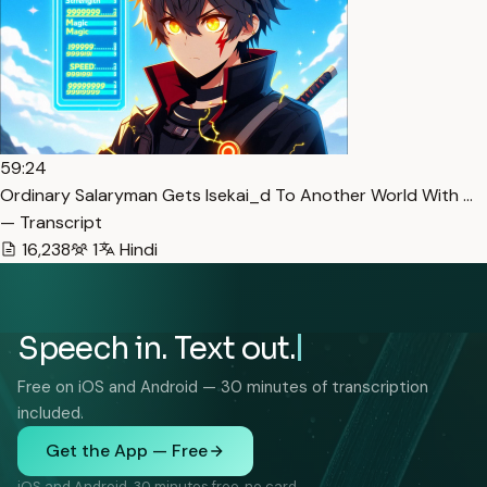
59:24
Ordinary Salaryman Gets Isekai_d To Another World With …
— Transcript
16,238
1
Hindi
Speech in. Text out.
Free on iOS and Android — 30 minutes of transcription
included.
Get the App — Free
iOS and Android. 30 minutes free, no card.