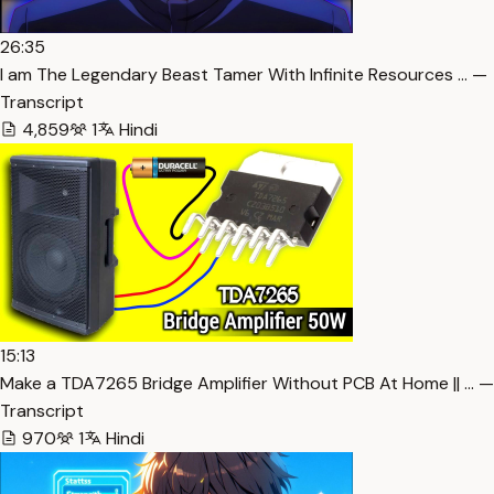
26:35
I am The Legendary Beast Tamer With Infinite Resources … —
Transcript
4,859
1
Hindi
15:13
Make a TDA7265 Bridge Amplifier Without PCB At Home || … —
Transcript
970
1
Hindi