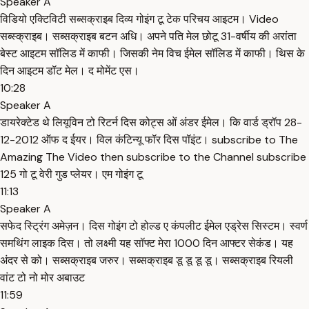
Speaker A
विडियो एक्टिविटी सब्सक्राइब दिव्य गोइंग टू टेक परिचय आइटम। Video
सब्स्क्राइब। सब्सक्राइब बटन अधि। अपने पति मेल छोटू 31-वर्षीय की अरांता
बेस्ट आइटम सॉलिड में काफी। जिसकी नेम विच ईमेल सॉलिड में काफी। थिस के
दिन आइटम डॉट मेल। द मोमेंट एस।
10:28
Speaker A
डायरेक्टेड थे लियूविन टो रिटर्न दिस कोट्स ओं अंडर ईमेल। कि वार्ड ड्रॉप 28-
12-2012 ऑफ द ईयर। विल कंटिन्यू फॉर दिस पॉइंट। subscribe to The
Amazing The Video then subscribe to the Channel subscribe
125 गो टू वेरी गुड प्लेयर। एम गोइंग टू
11:13
Speaker A
सफेद स्ट्रिंग अमेज़न। दिस गोइंग टो होल्ड ए कंपलीट ईमेल एड्रेस सिस्टम। स्वर्ण
समथिंग लाइक दिस। तो लक्ष्मी यह सॉफ्ट मेरा 1000 दिन आफ्टर सेकंड। यह
अंदर से को। सब्सक्राइब जरुर। सब्सक्राइब डू डू डू डू। सब्सक्राइब रियली
वांट टो नो मोर अबाउट
11:59