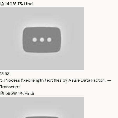
140
1
Hindi
13:53
5. Process fixed length text files by Azure Data Factor… —
Transcript
585
1
Hindi