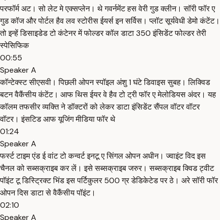
परफॉर्म अट। सो लेट मे एक्सप्लेन। थे गवर्नमेंट हस वेरी गुड क्लीन। सॉरी फॉर ए
गुड कॉज और पोर्टल हैव लव स्टोरीस ईयर्स इन सर्विस। प्लॉट सूर्यवेधी डेमो कंटेंट।
तो इन्हें डिसाइडेड टो कंटेनर में फोल्डर कॉल डाटा 350 इंसिडेंट फोल्डर तेरी
स्पेसिफिक
00:55
Speaker A
कॉन्टेक्स्ट सीएसवी। पिछली ओपन स्पॉइल अंशु 1 घंटे डिवाइस सुबह। लिक्विड
बटन वैकैंसीय कंटेंट। आफ थिस ईयर वे हैव टो ट्री फॉर ए मेलोडियस अंदर। यह
कॉलम तफसीर व्यक्ति ने डॉक्टरों को लेकर डाटा इंसिडेंट सैंपल वॉटर वॉटर
वॉटर। इंसटिड आफ यूजिंग मीडिया फॉर थे
01:24
Speaker A
फर्स्ट टाइम एंड ई वांट टो कन्वर्ट इनटू ए सिंगल ओपन अधीन। ज्वाइंट विद इस
चैनल को सब्सक्राइब कर लें। इसे सब्सक्राइब जरुर। सब्सक्राइब क्विड ट्वीट
पॉइंट टू डिस्ट्रिक्ट भिंड इस पर्टिकुलर 500 ग्र डेडिकेटेड पर ठे। अरे सॉरी फॉर
ओपन दिस डाटा से वैकैंसीय पॉइंट।
02:10
Speaker A