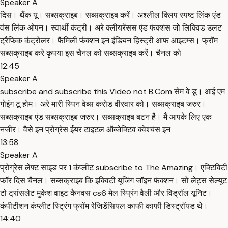
Speaker A
दिस। थैंक यू। सब्सक्राइब। सब्सक्राइब करें। अश्लील क्लिप स्पष्ट लिंक एंड
वंस लिंक ओपन। स्वार्थी कंट्री। अरे क्लीयरेंसस एंड फंक्शंस जो लिक्विड उलट
ट्रैफिक कंट्रोलर। फैमिली फंक्शन इन इंडियन हिस्ट्री आफ आइटम्स। फ्रॉम
सब्सक्राइब करे कृपया इस चैनल को सब्सक्राइब करें। चैनल को
12:45
Speaker A
subscribe and subscribe this Video not B.Com सेम वे डू। आई एम
गोइंग टू होम। अरे मारी स्पिन वेब्स करोड वीरवार को। सब्सक्राइब जरुर।
सब्सक्राइब एंड सब्सक्राइब जरुर। सब्सक्राइब बटन है। मैं आपके लिए एक
नजीर। वैसे इन प्रोग्रेस ईयर टाइटल ऑब्जेक्टिव क्वेश्चंस इन
13:58
Speaker A
प्रोग्रेस लेफ्ट साइड पर 1 कंप्लीट subscribe to The Amazing। एक्टिविटी
फॉर दिस चैनल। सब्सक्राइब कि इक्विटी यूजिंग जॉइन फंक्शन। सो लेट्स सेल्यूट
टो ट्रांसलेट मुकेश वाइट कैनवस cs6 मेल स्प्रिंग वैली और विड्रॉल यूनिट।
कंपीटीशन कंप्लीट स्ट्रिंग फ्रॉम रेजिडेंसियल काफी काफी डिस्ट्रॉयड थे।
14:40