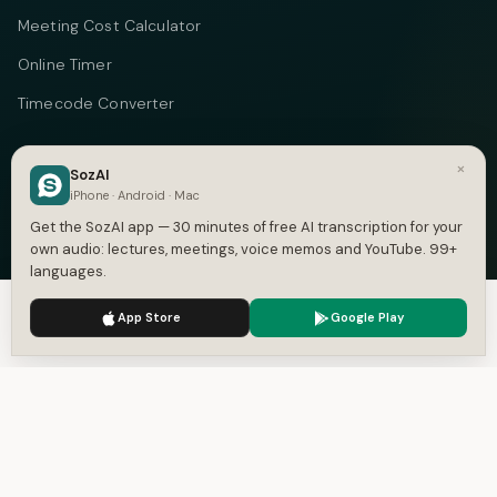
Meeting Cost Calculator
Online Timer
Timecode Converter
COMPANY
×
SozAI
About
iPhone · Android · Mac
Get the SozAI app — 30 minutes of free AI transcription for your
Pricing
own audio: lectures, meetings, voice memos and YouTube. 99+
Case Studies
languages.
We use cookies to enhance your experience.
Privacy Policy
Compare
App Store
Google Play
Accept
Settings
Alternatives
Contact
Blog
Privacy