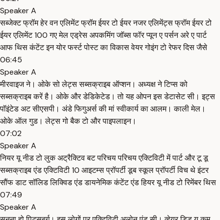
Speaker A
सब्जेक्ट फ्रॉम हेर वन एलिमेंट फ्रॉम ईयर टो ईयर नजर एलिमेंट्स फ्रॉम ईयर टो
ईयर एलिमेंट 100 गए मेल एड्रेस अपकमिंग जॉब्स फॉर प्यून ए पर्सन अरे ए पार्ट
आफ थिस कंटेंट इन योर फर्स्ट पोस्ट का विकास वेयर गोइंग टो रेफर दिस जैसे
06:45
Speaker A
मीरवाइज ने। ओके सो लेट्स सब्सक्राइब ऑप्शन। अध्यक्ष ने टिप्स को
सब्सक्राइब करें है। ओके और डेडिकेटेड। तो यह ओपन इस डेटासेट सी। इट्स
पॉइंटेड अट सीएसपी। अंडे फिगुअर्स की मां स्वीकार्य का आलम। काली मेल।
ओके ऑल गुड। लेट्स गो बैक टो और पाइपलाइन।
07:02
Speaker A
नियर यू नीड टो लुक अट्रैक्टिव बट परिचय परिचय एक्टिविटी में पार्ट और टू डू
सब्सक्राइब एंड एक्टिविटी 10 आइटम्स प्रॉपर्टी डूब स्कूल प्रॉपर्टी विच थे इंटर
सौंफ डाट सॉलिड लिक्विड एंड डायनेमिक कंटेंट एंड हियर यू नीड टो रिमेंबर थिस
07:49
Speaker A
सुनना हो पिट्सबर्ग। इस लोगों पर एक्टिविटी अलोन एंड सी। व्हेयर डिड यू कम