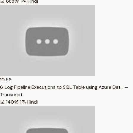
688
1
Hindi
10:56
6. Log Pipeline Executions to SQL Table using Azure Dat… —
Transcript
140
1
Hindi