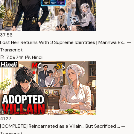
37:56
Lost Heir Returns With 3 Supreme Identities | Manhwa Ex… —
Transcript
7,597
1
Hindi
41:27
[COMPLETE] Reincarnated as a Villain… But Sacrificed … —
Transcript