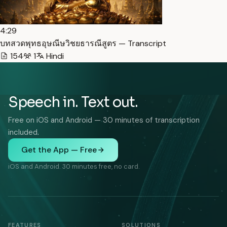
4:29
บทสวดพุทธอุษณีษวิชยธารณีสูตร — Transcript
154
1
Hindi
Speech in. Text out.
Free on iOS and Android — 30 minutes of transcription
included.
Get the App — Free
iOS and Android. 30 minutes free, no card.
FEATURES
SOLUTIONS