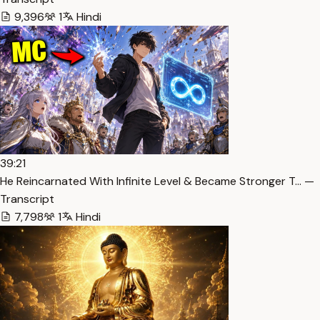
9,396
1
Hindi
39:21
He Reincarnated With Infinite Level & Became Stronger T… —
Transcript
7,798
1
Hindi