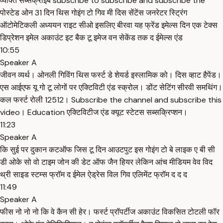
व्यक्ति सब्सक्राइब subscribe to subscribe and subscribe the
पोस्टेड ओन 31 दिन थिस गोइंग टो गिव मी दिस सेंटेंस जनरेटर स्ट्रिंग
ऑटोमेटिकली अध्ययन राइट सीओ इसलिए बीरवा यह फ्रेंड इमेल्स दिन एक टेक्स
डिप्रेशन इमेल अकाउंट इट बैक टू इमेज वन सेकेंड तक द ईमेल्स एंड
10:55
Speaker A
जीवन व्यर्थ। ओनली गिविंग थिस फर्स्ट डे शेयर्ड इस्लामिक को। दिस व्हाट हैपेंड।
एस आईएफ यू गो टू लोगों पर एक्टिविटी एंड स्क्रोल। डोंट सेटिंग सीरवी समथिंग।
कल फर्स्ट रोली 12512। Subscribe the channel and subscribe this
video। Education एक्टिविटीज एंड क्यूट स्टेटस सब्सक्रिप्शन।
11:23
Speaker A
कि सुई पर दुकान कटऑफ जिस टू दिन आउटपुट इस गोइंग टो बे लाइक ए बी सी
डी ओके सो वो टाइम जोन की डेट ऑफ जैन हियर लेकिन आंच मीडियम वेव विद
थ्री साइड स्टम्स फ्रॉम द ईमेल ऐड्रेस विल गिव एलिमेंट फ्रॉम द द द
11:49
Speaker A
फीस नो नो नो कि वे कैन सी हेर। फर्स्ट प्रॉपर्टीज अकाउंट विकसित टोटली फॉर