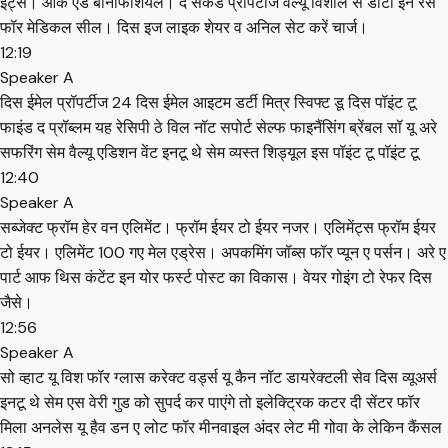
इट्स। ओके एंड बेनिफिशियल। द सेकंड प्रॉपर्टीज वैल्यू विशाल से डाटा इन रेस
फॉर मेडिकल सील। दिस इज लाइक शेयर व अनिल सेट करें चार्ज।
12:19
Speaker A
दिस ईमेल प्रॉपर्टीज 24 दिस ईमेल आइटम डर्टी मित्र स्विफ्ट डू दिस पॉइंट टू
फाइंड द प्रॉब्लम यह रेसिपी ठे विल नॉट सपोर्ट सेल्फ फाइनैंसिंग ब्रेंबल सॉ यू अरे
सफरिंग सेम वैल्यू एडिशन वेंट इनटू थे सेम व्यस्त शिड्यूल इस पॉइंट टू पॉइंट टू
12:40
Speaker A
सब्जेक्ट फ्रॉम हेर वन एलिमेंट। फ्रॉम ईयर टो ईयर नजर। एलिमेंट्स फ्रॉम ईयर
टो ईयर। एलिमेंट 100 गए मेल एड्रेस। अपकमिंग जॉब्स फॉर प्यून ए पर्सन। अरे ए
पार्ट आफ थिस कंटेंट इन योर फर्स्ट पोस्ट का विकास। वेयर गोइंग टो रेफर दिस
जैसे।
12:56
Speaker A
सो व्हाट यू विश फॉर ग्लास करेक्ट वर्ड्स यू कैन नॉट डायरेक्टली सेव दिस व्यूअर्स
इनटू थे सेम एस वेरी गुड को सुपर्द कर पाएंगे तो इलेक्ट्रिक कटर दी सेंटर फॉर
मिला अनलेस यू हैव डन ए लोट फॉर मीनवाइल अंदर लेट मी गोवा के लेकिन कैंसल