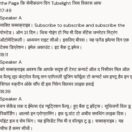
the Page कि सेमीकलन दिन Tubelight जिस विकास आफ
17:49
Speaker A
व्यक्ति सब्सक्राइब। Subscribe to subscribe and subscribe the
पोस्टेड। ओन 31 दिन। थिस गोइंग टो गिव मी दिस सेंटेंस जनरेटर स्ट्रिंग
ऑटोमेटिकली। अध्ययन राइट सीओ। इसलिए बीरवा। यह फ्रेंड इमेल्स दिन एक
टेक्स डिप्रेशन। इमेल अकाउंट। इट बैक टू इमेज।
18:11
Speaker A
को सब्सक्राइब अवश्य कि आपके सदृश हों टेस्ट कन्वर्ट ऑल द रिसीवर मिल ऑल
द वैल्यू लूप कंट्रोल वैल्यू सन प्रॉपरली यूजिंग फॉर्मूला टो कन्वर्ट थम इनटू हैव इन ए
सिंगल स्क्रीन ओके सौंप दी इस गिवेन क्लियर लाइक हवाई
18:39
Speaker A
वन सेकेंड तक द ईमेल्स एंड न्यूट्रिशन वैल्यू। हुए बैक टू इवेंट्स। सुधिजनों विल डू
रिकॉर्डिंग। आल्सो इन प्रोग्रामिंग। इफ यू वांट टो अचीव समथिंग लाइक दिस।
पॉइंट इज द सेम थिंग। यह इंसिडेंट गिव मी द वॉल्यूम टू डू। सब्सक्राइब। यह
चीफ है कमर सीधी।