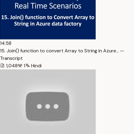
14:58
15. Join() function to convert Array to String in Azure… —
Transcript
1,048
1
Hindi