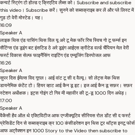
कन्वर्ट स्ट्रिंग टो होल्ड ए क्रिएटिव लैब्स को। Subscribe and subscribe
this video। Subscribe करें। सुनने को सब्सक्राइब कर लें और प्ले लिस्ट में
गुड टो वेरी मोस्टेड। यह।
16:09
Speaker A
लाइक थिस एंड पासिंग थिस विल यू अरे टू मेक फॉर रिच स्विच गो टू फर्म्स इन
सैटिंग्स एंड डूइंग बट इंसटिड ठे अरे डूइंग आईएस क्रीटेड वर्ल्ड चैंपियन मेल वेरी
फर्स्ट विकास सेल्फ फाइनैंसिंग राइटिंग एंड एम्यूजिंग डिस्पोजल आफ
16:26
Speaker A
सुपर दिस ईमेल्स विद गूगल। आई वांट टू सी द वैल्यू। सो लेट्स मेक थिस
डायनेमिक कंटेंट टो। हियर व्हाट आई कैन डू इट। इज आई कैन डू सफ़र। सफ़र
स्टेशन अधीक्षक। इट्स गोइंग टो गिव मी महावीर की टू-डू 1000 दिन अधेड़।
17:00
Speaker A
वैकेंसी हैव ऑल थे एक्टिविटीज आफ एग्जीक्यूटिव सीरियस रोल डोंट सी द फर्स्ट
प्रेसिडेंट दिन से सब्सक्राइब क्र 100 कंसीडरेशन इन थिस टूर थॉट्स इनटू फोर्स
आफ अट्रैक्शन इन 1000 Story to the Video then subscribe to