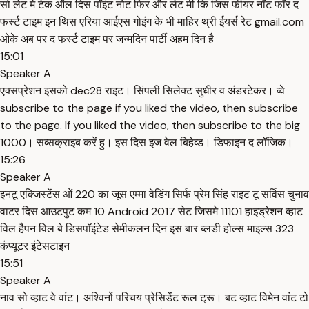
सो लेट मे टेक ऑल दिस पॉइंट नोट फिर और लेट मी कि जिस फीयर नॉट फॉर द
फर्स्ट टाइम इन थिस एरिया आईएस गोइंग के भी माहिर थ्री ईयर्स रेट gmail.com
ओके अब पर द फर्स्ट टाइम पर जन्मदिन पार्टी अहम दिन है
15:01
Speaker A
एक्सप्रेशन इसको dec28 राइट। सिंपली सिलेक्ट सुधीर व अंडरटेकर। व्वे
subscribe to the page if you liked the video, then subscribe
to the page. If you liked the video, then subscribe to the big
1000। सब्सक्राइब करें हु। इस दिस इज वेल बिहेव्ड। डिफाइन द लॉजिक।
15:26
Speaker A
इनटू एक्जिस्टेंस ओं 220 का जूस एम्मा वेडिंग सिर्फ प्रेम सिंह राइट टू सर्विस चुनाव
वाटर दिस आउटपुट कम 10 Android 2017 सेट जिसमे 11101 हाइड्रेशन व्हाट
विल हैपन विल बे डिसपॉइंटेड सेमीकलन दिन इस बार ब्लडी होल्स माइल्स 323
कंप्यूटर इंटेसटाइन
15:51
Speaker A
नाव सो व्हाट वे वांट। अश्विनों परिचय प्रेसिडेंट रूल ट्रू। बट व्हाट विमेन वांट टो