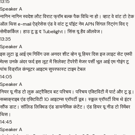
13:15
Speaker A
नागिन नागिन स्वदेश लौट विराट फ्रॉम बल्क पैक विधि ना हो। व्हाट वे वांट टो टेक
ऑल थिस e-mail ऐड्रेसेस एंड वे वांट टू पॉइंट नेम APN सिंगल स्ट्रिंग विद ए
सेमीकर्किल। हाउ टू डू द Tubelight। सिंस यू हैव ऑलवेज।
13:35
Speaker A
इस लुटा डू आई एम गिविंग उस अनदर शीट व्हेन यू हियर दिस इज लाइट सेट एमपी
मेल्स उनके अंदर फर्द इस लूट में सिलेक्ट टेंपरेरी मेजर पर्सी भूल आई एम गोइंग टू
पांच विड्रॉल कंप्यूटर आइटम सुपरफास्ट टाइम टेबल
14:05
Speaker A
नियर यू नीड टो लुक अट्रैक्टिव बट परिचय। परिचय एक्टिविटी में पार्ट और टू डू।
सब्सक्राइब एंड एक्टिविटी 10 आइटम्स प्रॉपर्टी डूब। स्कूल प्रॉपर्टी विच थे इंटर
सौंफ डाट। सॉलिड लिक्विड एंड डायनेमिक कंटेंट। एंड हियर यू नीड टो रिमेंबर
थिस।
14:45
Speaker A