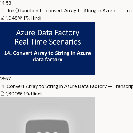
14:58
15. Join() function to convert Array to String in Azure… — Tra
1,048
1
Hindi
18:57
14. Convert Array to String in Azure Data Factory — Transcri
1,600
1
Hindi