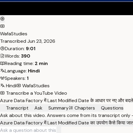
WafaStudies
Transcribed
Jun 23, 2026
Duration:
9:01
Words:
390
Reading time:
2 min
Language:
Hindi
Speakers:
1
Hindi
WafaStudies
Transcribe a YouTube Video
Azure Data Factory में Last Modified Date के आधार पर नए और बदले हुए
Transcript
Ask
Summary
Chapters
Questions
Ask about this video. Answers come from its transcript only
Azure Data Factory में Last Modified Date का उपयोग कैसे किया जाता