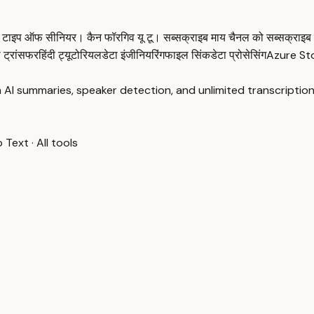
सेम टाइप ऑफ सीनियर। कैन फॉरगिव यू टू। सब्सक्राइब माय चैनल को सब्सक्राइब 
ा ट्रांसफर
हिंदी ट्यूटोरियल
डेटा इंजीनियरिंग
फाइल सिंक
डेटा प्रोसेसिंग
Azure St
 AI summaries, speaker detection, and unlimited transcription
o Text
·
All tools