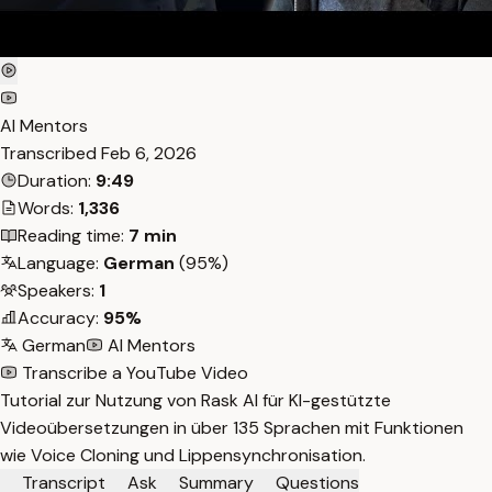
AI Mentors
Transcribed
Feb 6, 2026
Duration:
9:49
Words:
1,336
Reading time:
7 min
Language:
German
(95%)
Speakers:
1
Accuracy:
95%
German
AI Mentors
Transcribe a YouTube Video
Tutorial zur Nutzung von Rask AI für KI-gestützte
Videoübersetzungen in über 135 Sprachen mit Funktionen
wie Voice Cloning und Lippensynchronisation.
Transcript
Ask
Summary
Questions