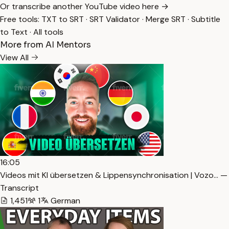
Or transcribe another YouTube video here →
Free tools:
TXT to SRT
·
SRT Validator
·
Merge SRT
·
Subtitle
to Text
·
All tools
More from AI Mentors
View All
16:05
Videos mit KI übersetzen & Lippensynchronisation | Vozo… —
Transcript
1,451
1
German