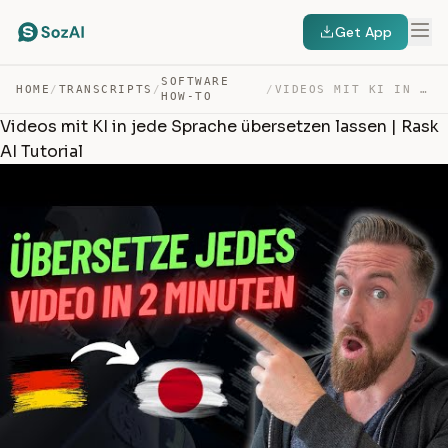
Get App
SOFTWARE
HOME
/
TRANSCRIPTS
/
/
VIDEOS MIT KI IN JEDE SPRACHE ÜBERSETZEN LASSEN | RASK … — TRANSCRIPT
HOW-TO
Videos mit KI in jede Sprache übersetzen lassen | Rask
AI Tutorial