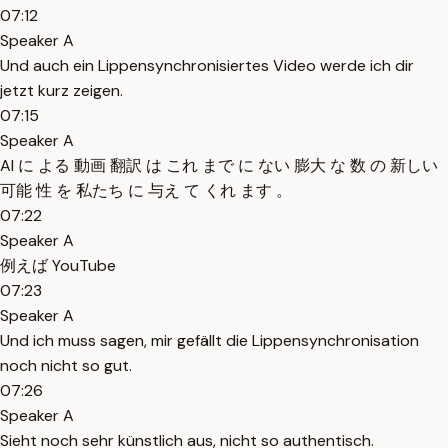
07:12
Speaker A
Und auch ein Lippensynchronisiertes Video werde ich dir
jetzt kurz zeigen.
07:15
Speaker A
AI に よる 動画 翻訳 は これ まで に ない 膨大 な 数 の 新しい
可能 性 を 私たち に 与え て くれ ます 。
07:22
Speaker A
例えば YouTube
07:23
Speaker A
Und ich muss sagen, mir gefällt die Lippensynchronisation
noch nicht so gut.
07:26
Speaker A
Sieht noch sehr künstlich aus, nicht so authentisch.