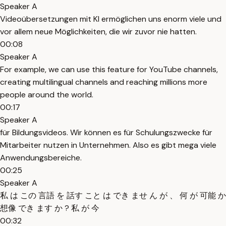
Speaker A
Videoübersetzungen mit KI ermöglichen uns enorm viele und
vor allem neue Möglichkeiten, die wir zuvor nie hatten.
00:08
Speaker A
For example, we can use this feature for YouTube channels,
creating multilingual channels and reaching millions more
people around the world.
00:17
Speaker A
für Bildungsvideos. Wir können es für Schulungszwecke für
Mitarbeiter nutzen in Unternehmen. Also es gibt mega viele
Anwendungsbereiche.
00:25
Speaker A
私 は この 言語 を 話す こと は でき ませ ん が 、 何 が 可能 か
想像 でき ます か ? 私 が 今
00:32