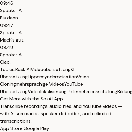
09:46
Speaker A
Bis dann.
09:47
Speaker A
Mach's gut.
09:48
Speaker A
Ciao.
Topics:
Rask AI
Videoübersetzung
KI
Übersetzung
Lippensynchronisation
Voice
Cloning
mehrsprachige Videos
YouTube
Übersetzung
Videolokalisierung
Unternehmensschulung
Bildun
Get More with the SozAI App
Transcribe recordings, audio files, and YouTube videos —
with AI summaries, speaker detection, and unlimited
transcriptions.
App Store
Google Play