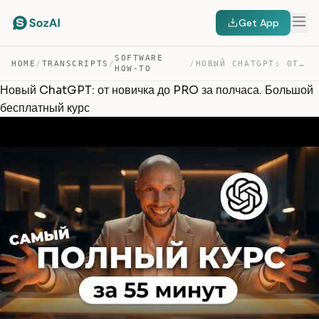
Get App
SOFTWARE
HOME
/
TRANSCRIPTS
/
/
НОВЫЙ CHATGPT: ОТ НОВИЧКА ДО PRO ЗА ПОЛЧАСА. БОЛЬШОЙ БЕ… — TRANSCRIPT
HOW-TO
Новый ChatGPT: от новичка до PRO за полчаса. Большой
бесплатный курс