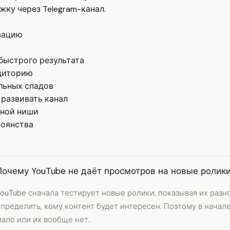
ку через Telegram-канал.
изацию
быстрого результата
удиторию
льных спадов
 развивать канал
еной ниши
тоянства
Почему YouTube не даёт просмотров на новые ролик
ouTube сначала тестирует новые ролики, показывая их разн
определить, кому контент будет интересен. Поэтому в нача
ало или их вообще нет.