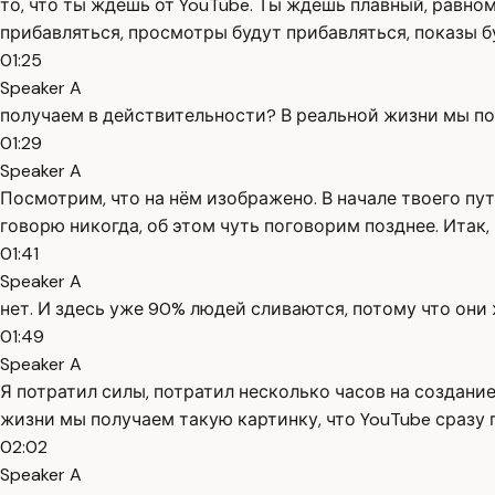
то, что ты ждёшь от YouTube. Ты ждёшь плавный, равном
прибавляться, просмотры будут прибавляться, показы б
01:25
Speaker A
получаем в действительности? В реальной жизни мы по
01:29
Speaker A
Посмотрим, что на нём изображено. В начале твоего пут
говорю никогда, об этом чуть поговорим позднее. Итак, 
01:41
Speaker A
нет. И здесь уже 90% людей сливаются, потому что они 
01:49
Speaker A
Я потратил силы, потратил несколько часов на создание
жизни мы получаем такую картинку, что YouTube сразу п
02:02
Speaker A