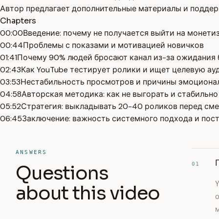
Автор предлагает дополнительные материалы и поддерж
Chapters
00:00
Введение: почему не получается выйти на монет
00:44
Проблемы с показами и мотивацией новичков
01:41
Почему 90% людей бросают канал из-за ожидания 
02:43
Как YouTube тестирует ролики и ищет целевую а
03:53
Нестабильность просмотров и причины эмоциона
04:58
Авторская методика: как не выгорать и стабильно
05:52
Стратегия: выкладывать 20-40 роликов перед см
06:45
Заключение: важность системного подхода и пос
ANSWERS
01
Questions
Y
about this video
м