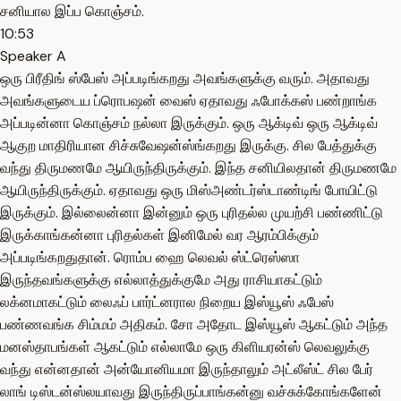
சனியால இப்ப கொஞ்சம்.
10:53
Speaker A
ஒரு பிரீதிங் ஸ்பேஸ் அப்படிங்கறது அவங்களுக்கு வரும். அதாவது
அவங்களுடைய ப்ரொபஷன் வைஸ் ஏதாவது ஃபோக்கஸ் பண்றாங்க
அப்படின்னா கொஞ்சம் நல்லா இருக்கும். ஒரு ஆக்டிவ் ஒரு ஆக்டிவ்
ஆகுற மாதிரியான சிச்சுவேஷன்ஸ்ங்கறது இருக்கு. சில பேத்துக்கு
வந்து திருமணமே ஆயிருந்திருக்கும். இந்த சனியிலதான் திருமணமே
ஆயிருந்திருக்கும். ஏதாவது ஒரு மிஸ்அண்டர்ஸ்டாண்டிங் போயிட்டு
இருக்கும். இல்லைன்னா இன்னும் ஒரு புரிதல்ல முயற்சி பண்ணிட்டு
இருக்காங்கன்னா புரிதல்கள் இனிமேல் வர ஆரம்பிக்கும்
அப்படிங்கறதுதான். ரொம்ப ஹை லெவல் ஸ்ட்ரெஸ்ஸா
இருந்தவங்களுக்கு எல்லாத்துக்குமே அது ராசியாகட்டும்
லக்னமாகட்டும் லைஃப் பார்ட்னரால நிறைய இஸ்யூஸ் ஃபேஸ்
பண்ணவங்க சிம்மம் அதிகம். சோ அதோட இஸ்யூஸ் ஆகட்டும் அந்த
மனஸ்தாபங்கள் ஆகட்டும் எல்லாமே ஒரு கிளியரன்ஸ் லெவலுக்கு
வந்து என்னதான் அன்யோனியமா இருந்தாலும் அட்லீஸ்ட் சில பேர்
லாங் டிஸ்டன்ஸ்லயாவது இருந்திருப்பாங்கன்னு வச்சுக்கோங்களேன்