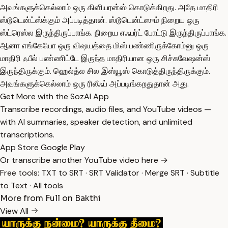
அவங்களுக்கெல்லாம் ஒரு கிளியரன்ஸ் கொடுக்கிறது. அதே மாதிரி
ஸ்டூடென்ட்ஸ்க்கும் அப்படித்தான். ஸ்டூடென்ட்ஸும் நிறைய ஒரு
ஸ்ட்ரெஸ்ல இருந்திருப்பாங்க. நிறைய எஃபர்ட் போட்டு இருந்திருப்பாங்க.
ஆனா எங்கேயோ ஒரு விஷயத்தை மிஸ் பண்ணிருக்கோம்னு ஒரு
மாதிரி ஃபீல் பண்ணிட்டே இருந்த மாதிரியான ஒரு சிச்சுவேஷன்ஸ்
இருந்திருக்கும். ஹெல்த்ல சில இஸ்யூஸ் கொடுத்திருந்திருக்கும்.
அவங்களுக்கெல்லாம் ஒரு ரிலீஃப் அப்படிங்கறதுதான் அது.
Get More with the SozAI App
Transcribe recordings, audio files, and YouTube videos —
with AI summaries, speaker detection, and unlimited
transcriptions.
App Store
Google Play
Or transcribe another YouTube video here →
Free tools:
TXT to SRT
·
SRT Validator
·
Merge SRT
·
Subtitle
to Text
·
All tools
More from Full on Bakthi
View All