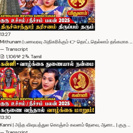
13:27
Mithunam | பணவரவு அதிகரிக்கும் 👉 தொட்டதெல்லாம் தங்கமாக …
— Transcript
1,106
2
Tamil
13:30
Kanni | அந்த விஷயத்துல கொஞ்சம் கவனம் தேவை, ஆனா… | குரு …
— Transcript