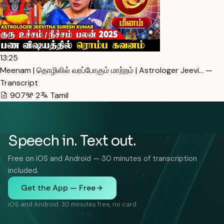
13:25
Meenam | தொழிலில் வரப்போகும் மாற்றம் | Astrologer Jeevi… —
Transcript
907
2
Tamil
Speech in. Text out.
Free on iOS and Android — 30 minutes of transcription
included.
Get the App — Free
iOS and Android. 30 minutes free, no card.