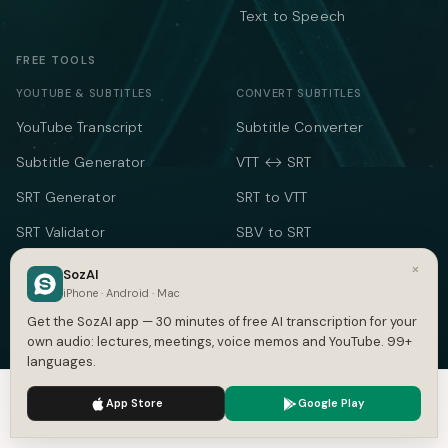
Text to Speech
FREE TOOLS
YOUTUBE & SUBTITLES
CONVERT SUBTITLES
YouTube Transcript
Subtitle Converter
Subtitle Generator
VTT ↔ SRT
SRT Generator
SRT to VTT
SRT Validator
SBV to SRT
Time Shift
ASS to SRT
×
SozAI
iPhone · Android · Mac
Subtitle to Text
TXT to SRT
Get the SozAI app — 30 minutes of free AI transcription for your
Merge SRT
SRT to TXT
own audio: lectures, meetings, voice memos and YouTube. 99+
languages.
SRT to Word
We use cookies to enhance your experience.
Privacy Policy
App Store
Google Play
TEXT & TIME
Accept
Settings
Word Counter