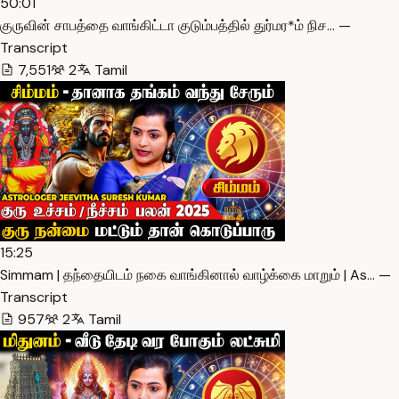
50:01
குருவின் சாபத்தை வாங்கிட்டா குடும்பத்தில் துர்மர*ம் நிச… —
Transcript
7,551
2
Tamil
15:25
Simmam | தந்தையிடம் நகை வாங்கினால் வாழ்க்கை மாறும் | As… —
Transcript
957
2
Tamil