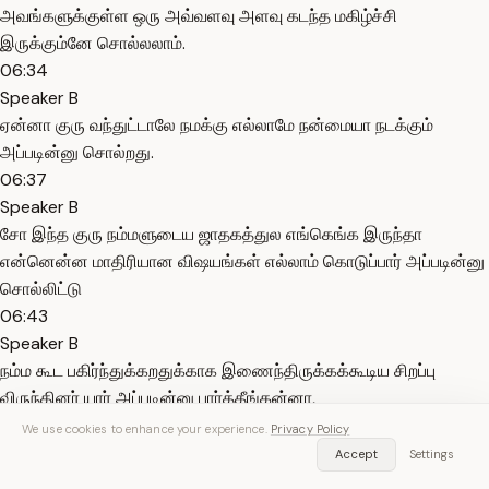
அவங்களுக்குள்ள ஒரு அவ்வளவு அளவு கடந்த மகிழ்ச்சி
இருக்கும்னே சொல்லலாம்.
06:34
Speaker B
ஏன்னா குரு வந்துட்டாலே நமக்கு எல்லாமே நன்மையா நடக்கும்
அப்படின்னு சொல்றது.
06:37
Speaker B
சோ இந்த குரு நம்மளுடைய ஜாதகத்துல எங்கெங்க இருந்தா
என்னென்ன மாதிரியான விஷயங்கள் எல்லாம் கொடுப்பார் அப்படின்னு
சொல்லிட்டு
06:43
Speaker B
நம்ம கூட பகிர்ந்துக்கறதுக்காக இணைந்திருக்கக்கூடிய சிறப்பு
விருந்தினர் யார் அப்படின்னு பார்த்தீங்கன்னா,
06:47
We use cookies to enhance your experience.
Privacy Policy
Speaker B
Accept
Settings
ஜீவிதா சுரேஷ்குமார் மேம் அவங்கதான் வாங்க அவங்க கூட சேர்ந்து