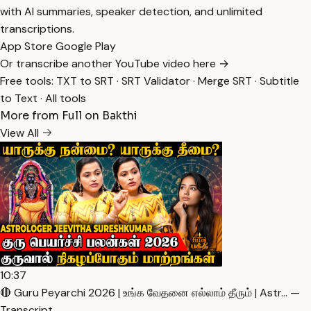
with AI summaries, speaker detection, and unlimited
transcriptions.
App Store
Google Play
Or transcribe another YouTube video here →
Free tools:
TXT to SRT
·
SRT Validator
·
Merge SRT
·
Subtitle
to Text
·
All tools
More from Full on Bakthi
View All
10:37
🔴 Guru Peyarchi 2026 | உங்க வேதனை எல்லாம் தீரும் | Astr… —
Transcript