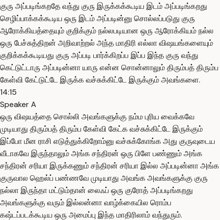
குரு அப்படிங்கறதே வந்து குரு இருக்கக்கூடிய இடம் அப்படிங்கறது
செழிப்பாக்கக்கூடிய ஒரு இடம் அப்படின்னு சொல்லப்படுது குரு
ஆரோக்கியத்தையும் குறிக்கும் நல்லபடியான ஒரு ஆரோக்கியம் நல்ல
ஒரு பேச்சுத்திறன் அறிவாற்றல் அந்த மாதிரி எல்லா விஷயங்களையும்
குறிக்கக்கூடியது குரு அப்படி பார்க்கிறப்ப இப்ப இந்த குரு வந்து
கெட்டுட்டாரு அப்படின்னா யாரு என்ன சொன்னாலும் திரும்பத் திரும்ப
கேள்வி கேட்டுட்டே இருக்க வச்சுக்கிட்டே இருக்கும் அவங்களை.
14:15
Speaker A
ஒரு விஷயத்தை சொல்லி அவங்களுக்கு நம்ம புரிய வைக்கவே
முடியாது திரும்பத் திரும்ப கேள்வி கேட்க வச்சுக்கிட்டே இருக்கும்
இப்போ மீன ராசி எடுத்துக்கிறோம்னு வச்சுக்கோங்க அது குருவுடைய
வீடாகவே இருந்தாலும் அங்க சந்திரன் ஒரு பிளே பண்ணும் அங்க
சந்திரன் சரியா இருக்கணும் சந்திரன் சரியா இல்ல அப்படின்னா அங்க
குருவால ஹெல்ப் பண்ணவே முடியாது அவங்க அவங்களுக்கு குரு
நல்லா இருந்தா மட்டும்தான் லைஃப் ஒரு குரோத் அப்படிங்கறது
அவங்களுக்கு வரும் இல்லன்னா வாழ்க்கையில ரொம்ப
கஷ்டப்படக்கூடிய ஒரு அமைப்பு இந்த மாதிரிலாம் வந்துரும்.