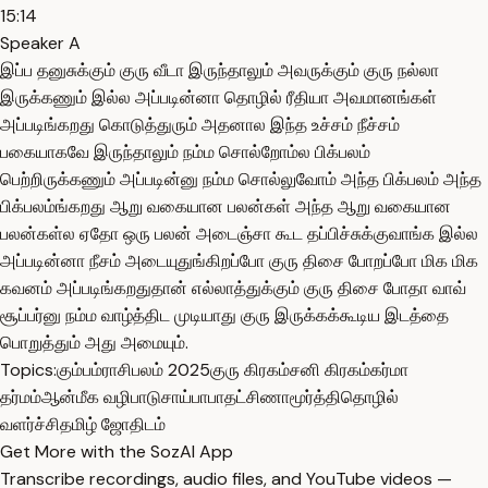
15:14
Speaker A
இப்ப தனுசுக்கும் குரு வீடா இருந்தாலும் அவருக்கும் குரு நல்லா
இருக்கணும் இல்ல அப்படின்னா தொழில் ரீதியா அவமானங்கள்
அப்படிங்கறது கொடுத்துரும் அதனால இந்த உச்சம் நீச்சம்
பகையாகவே இருந்தாலும் நம்ம சொல்றோம்ல பிக்பலம்
பெற்றிருக்கணும் அப்படின்னு நம்ம சொல்லுவோம் அந்த பிக்பலம் அந்த
பிக்பலம்ங்கறது ஆறு வகையான பலன்கள் அந்த ஆறு வகையான
பலன்கள்ல ஏதோ ஒரு பலன் அடைஞ்சா கூட தப்பிச்சுக்குவாங்க இல்ல
அப்படின்னா நீசம் அடையுதுங்கிறப்போ குரு திசை போறப்போ மிக மிக
கவனம் அப்படிங்கறதுதான் எல்லாத்துக்கும் குரு திசை போதா வாவ்
சூப்பர்னு நம்ம வாழ்த்திட முடியாது குரு இருக்கக்கூடிய இடத்தை
பொறுத்தும் அது அமையும்.
Topics:
கும்பம்
ராசிபலம் 2025
குரு கிரகம்
சனி கிரகம்
கர்மா
தர்மம்
ஆன்மீக வழிபாடு
சாய்பாபா
தட்சிணாமூர்த்தி
தொழில்
வளர்ச்சி
தமிழ் ஜோதிடம்
Get More with the SozAI App
Transcribe recordings, audio files, and YouTube videos —