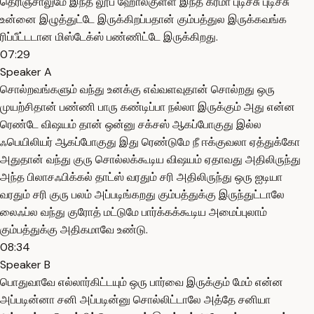
தெரிஞ்சாலுமே இந்த லூப் ஹோல்குள்ள இந்த கர்மா புடிச்சு புடிச்சு
உன்னை இழுத்துட்டே இருக்கிறப்பதான் கும்பத்துல இருக்கவங்க
ரிப்பீட்டடான மிஸ்டேக்ஸ் பண்ணிட்டே இருக்கிறது.
07:29
Speaker A
சொல்றவங்களும் வந்து உனக்கு எவ்வளவுதான் சொல்றது ஒரு
முயற்சிதான் பண்ணி பாரு கண்டிப்பா நல்லா இருக்கும் அது என்ன
ரெண்டே விஷயம் தான் ஒன்னு சக்சஸ் ஆகப்போகுது இல்ல
ஃபெயிலியர் ஆகப்போகுது இது ரெண்டுமே நீ ஈக்குவலா ஏத்துக்கோ
அதுதான் வந்து குரு சொல்லக்கூடிய விஷயம் ஏதாவது அதிலிருந்து
அந்த பிலாசஃபிக்கல் தாட்ஸ் வரதும் சரி அதிலிருந்து ஒரு ஐடியா
வரதும் சரி குரு பலம் அப்படிங்கறது கும்பத்துக்கு இருந்துட்டாலே
லைஃப்ல வந்து குரோத் மட்டுமே பார்க்கக்கூடிய அமைப்புலாம்
கும்பத்துக்கு அதிகமாவே உண்டு.
08:34
Speaker B
பொதுவாவே எல்லார்கிட்டயும் ஒரு பார்வை இருக்கும் மேம் என்ன
அப்படின்னா சனி அப்படின்னு சொல்லிட்டாலே அத்தே சனியா