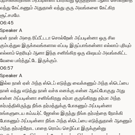
புடிச்சுக்கிறாங்க அப்படின்னா யாராவது ஒருத்தங்க ஆனா சொல்றதை
வந்து கேட்கணும் அதுதான் வந்து குரு அவங்களை கேட்கிற
சூட்சமமே.
06:45
Speaker A
ஏன் நான் அதை ரிப்பீட்டடா சொல்றேன் அப்படின்னா ஒரு சில
கும்பத்துல இருக்கவங்களால எப்படி இருப்பாங்கன்னா எல்லாம் புரியும்
எல்லாம் தெரியும் ஆனா இந்த சனிங்கிற ஒரு விஷயம் அவங்ககிட்ட
வேலை பார்த்துட்டே இருக்கும்.
06:57
Speaker A
இல்ல நான் ஏன் அந்த ஸ்டெப் எடுத்து வைக்கணும் அந்த ஸ்டெப்பை
நான் வந்து எடுத்து நான் வச்சு எனக்கு என்ன ஆகப்போகுது அது
என்ன அப்படின்னா சனிங்கிறது கர்மா குருங்கிறது தர்மா அந்த
கர்மத்திலிருந்து நீங்க தர்மத்துக்கு போகணும் அப்படின்னா
உங்களுடைய கம்ஃபர்ட் ஜோன்ல இருந்து நீங்க தர்மத்தை நோக்கி
போகணும் அப்படின்னா நீங்க அந்த ஸ்டெப்பை எடுத்துதான் ஆகணும்
அந்த தர்மத்தோட பாதை ரொம்ப செழிப்பா இருக்குன்னு