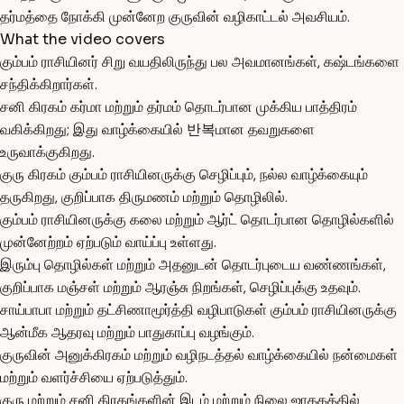
தர்மத்தை நோக்கி முன்னேற குருவின் வழிகாட்டல் அவசியம்.
What the video covers
கும்பம் ராசியினர் சிறு வயதிலிருந்து பல அவமானங்கள், கஷ்டங்களை
சந்திக்கிறார்கள்.
சனி கிரகம் கர்மா மற்றும் தர்மம் தொடர்பான முக்கிய பாத்திரம்
வகிக்கிறது; இது வாழ்க்கையில் 반복மான தவறுகளை
உருவாக்குகிறது.
குரு கிரகம் கும்பம் ராசியினருக்கு செழிப்பும், நல்ல வாழ்க்கையும்
தருகிறது, குறிப்பாக திருமணம் மற்றும் தொழிலில்.
கும்பம் ராசியினருக்கு கலை மற்றும் ஆர்ட் தொடர்பான தொழில்களில்
முன்னேற்றம் ஏற்படும் வாய்ப்பு உள்ளது.
இரும்பு தொழில்கள் மற்றும் அதனுடன் தொடர்புடைய வண்ணங்கள்,
குறிப்பாக மஞ்சள் மற்றும் ஆரஞ்சு நிறங்கள், செழிப்புக்கு உதவும்.
சாய்பாபா மற்றும் தட்சிணாமூர்த்தி வழிபாடுகள் கும்பம் ராசியினருக்கு
ஆன்மீக ஆதரவு மற்றும் பாதுகாப்பு வழங்கும்.
குருவின் அனுக்கிரகம் மற்றும் வழிநடத்தல் வாழ்க்கையில் நன்மைகள்
மற்றும் வளர்ச்சியை ஏற்படுத்தும்.
குரு மற்றும் சனி கிரகங்களின் இடம் மற்றும் நிலை ஜாதகத்தில்