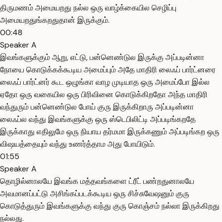
திருமணம் அமையறது நல்ல ஒரு வாழ்க்கையில செழிப்பு
அமையறதுங்கறதுதான் இருக்கும்.
00:48
Speaker A
இவங்களுக்கும் ஆறு, எட்டு, பன்னெண்டுல இருக்கு அப்படின்னா
நோயை கொடுக்கக்கூடிய அமைப்பும் அதே மாதிரி லைஃப் பார்ட்னரை
லைஃப் பார்ட்னர் கூட ஒழுங்கா வாழ முடியாத ஒரு அமைப்போ இல்ல
ஏதோ ஒரு வகையில ஒரு பிரிவினை கொடுக்கிறதோ அந்த மாதிரி
வந்துரும் பன்னெண்டுல போய் குரு இருக்கிறாரு அப்படின்னா
லைஃப்ல வந்து இவங்களுக்கு ஒரு ஸ்டெபிலிட்டி அப்படிங்கறதே
இருக்காது எதிலுமே ஒரு நியாய தர்மமா இருக்கணும் அப்படிங்கற ஒரு
விஷயத்தையும் வந்து உணர்த்தாம அது போயிடும்.
01:55
Speaker A
தொழில்னாலயே இவங்க மத்தவங்களை ட்ரீட் பண்றதுனாலயே
அவமானப்பட்டு அசிங்கப்படக்கூடிய ஒரு சிச்சுவேஷனும் குரு
கொடுத்துரும் இவங்களுக்கு வந்து குரு கொஞ்சம் நல்லா இருக்கிறது
நல்லது.