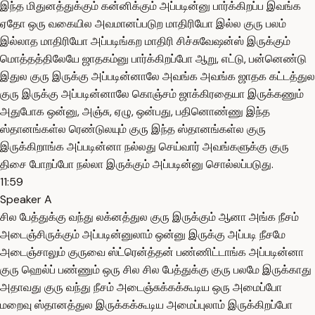
இந்த மிதுனத்துக்கும் கன்னிக்கும் அப்படின்னு பார்க்கிறப்ப இவங்க
ஏதோ ஒரு வகையில அவமானப்படுற மாதிரியோ இல்ல குரு பலம்
இல்லாத மாதிரியோ அப்படிங்கற மாதிரி சிச்சுவேஷன்ஸ் இருக்கும்
மொத்தத்திலேயே ஜாதகம்னு பார்க்கிறப்போ ஆறு, எட்டு, பன்னெண்டு
இதுல குரு இருக்கு அப்படின்னாலே அவங்க அவங்க ஜாதக கட்டத்துல
குரு இருக்கு அப்படின்னாலே கொஞ்சம் ஜாக்கிரதையா இருக்கணும்
அதுபோக ஒன்னு, அஞ்சு, ஏழு, ஒன்பது, பதினொண்ணு இந்த
ஸ்தானங்கள்ல ரெண்டுலயும் குரு இந்த ஸ்தானங்கள்ல குரு
இருக்கிறாங்க அப்படின்னா நல்லது செய்வார் அவங்களுக்கு குரு
திசை போறப்போ நல்லா இருக்கும் அப்படின்னு சொல்லப்படுது.
11:59
Speaker A
சில பேத்துக்கு வந்து லக்னத்துல குரு இருக்கும் ஆனா அங்க நீசம்
அடைஞ்சிருக்கும் அப்படின்னுலாம் ஒன்னு இருக்கு அப்படி நீசமே
அடைஞ்சாலும் குருவை ஸ்ட்ரென்த்தன் பண்ணிட்டாங்க அப்படின்னா
குரு ஹெல்ப் பண்ணும் ஒரு சில சில பேத்துக்கு குரு பலமே இருக்காது
அதாவது குரு வந்து நீசம் அடைஞ்சுக்கக்கூடிய ஒரு அமைப்போ
மறைவு ஸ்தானத்துல இருக்கக்கூடிய அமைப்புலாம் இருக்கிறப்போ