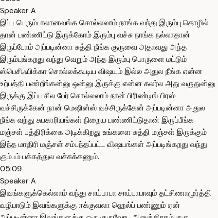
Speaker A
இப்ப பெரும்பாலானவங்க சொல்லலாம் நாங்க வந்து இரும்பு தொழில்
தான் பண்ணிட்டு இருக்கோம் இரும்பு வச்சு நாங்க நல்லாதான்
இருப்போம் அப்படின்னா சுத்தி நீங்க குருவை அதாவது அந்த
இரும்புங்கறது வந்து வெறும் அந்த இரும்பு பொருளை மட்டும்
ஸ்பெசிஃபிக்கா சொல்லக்கூடிய விஷயம் இல்ல அதுல நீங்க என்ன
உற்பத்தி பண்றீங்கன்னு ஒன்னு இருக்கு என்ன கலர்ல அது வருதுன்னு
இருக்கு இப்ப சில பேர் சொல்லலாம் நான் பிரிண்டிங் பிரஸ்
வச்சிருக்கேன் நான் மெஷின்ஸ் வச்சிருக்கேன் அப்படின்னா அதுல
நீங்க வந்து சுபகாரியங்கள் நிறைய பண்ணிட்டுதான் இருப்பீங்க
மஞ்சள் பத்திரிக்கை அடிக்கிறது உங்களை சுத்தி மஞ்சள் இருக்கும்
இந்த மாதிரி மஞ்சள் சம்பந்தப்பட்ட விஷயங்கள் அப்படிங்கறது வந்து
கும்பம் பக்கத்துல வச்சுக்கணும்.
05:09
Speaker A
இவங்களுக்கெல்லாம் வந்து சாய்பாபா சாய்பாபாவும் தட்சிணாமூர்த்தி
வழிபாடும் இவங்களுக்கு ஈக்குவலா ஹெல்ப் பண்ணும் ஏன்
அப்படின்னா இவங்களுக்கு ஒரு குருவோட அனுக்கிரகம் குரு