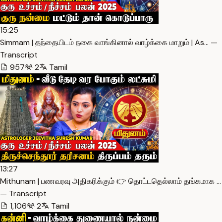
15:25
Simmam | தந்தையிடம் நகை வாங்கினால் வாழ்க்கை மாறும் | As… —
Transcript
957
2
Tamil
13:27
Mithunam | பணவரவு அதிகரிக்கும் 👉 தொட்டதெல்லாம் தங்கமாக …
— Transcript
1,106
2
Tamil