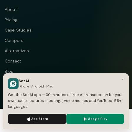
About
Pricing
Case Studies
Compare
Alternatives
Contact
Blog
×
SozAI
Privacy
iPhone · Android · Mac
Terms
Get the SozAI app — 30 minutes of free AI transcription for your
own audio: lectures, meetings, voice memos and YouTube. 99+
DMCA
languages.
We use cookies to enhance your experience.
Privacy Policy
App Store
Google Play
Accept
Settings
Telegram
Instagram
© 2026 Vastflow. All rights reserved.