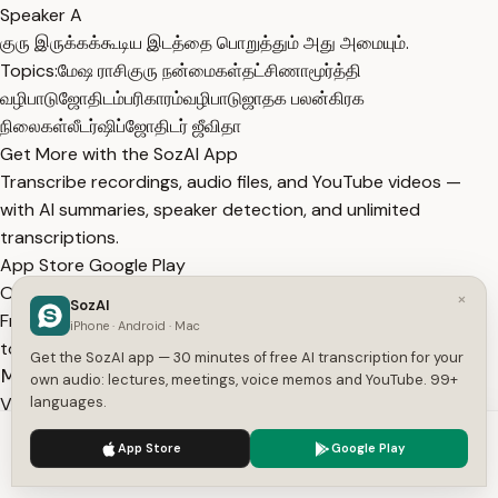
Speaker A
குரு இருக்கக்கூடிய இடத்தை பொறுத்தும் அது அமையும்.
Topics:
மேஷ ராசி
குரு நன்மைகள்
தட்சிணாமூர்த்தி
வழிபாடு
ஜோதிடம்
பரிகாரம்
வழிபாடு
ஜாதக பலன்
கிரக
நிலைகள்
லீடர்ஷிப்
ஜோதிடர் ஜீவிதா
Get More with the SozAI App
Transcribe recordings, audio files, and YouTube videos —
with AI summaries, speaker detection, and unlimited
transcriptions.
App Store
Google Play
Or transcribe another YouTube video here →
×
SozAI
Free tools:
TXT to SRT
·
SRT Validator
·
Merge SRT
·
Subtitle
iPhone · Android · Mac
to Text
·
All tools
Get the SozAI app — 30 minutes of free AI transcription for your
More from Full on Bakthi
own audio: lectures, meetings, voice memos and YouTube. 99+
View All
languages.
We use cookies to enhance your experience.
Privacy Policy
App Store
Google Play
Accept
Settings