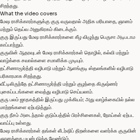
சிறந்தது.
What the video covers
மேஷ ராசிக்காரர்களுக்கு குரு வருவதால் அதிக மரியாதை, ஞானம்
மற்றும் தெய்வ அனுகிரகம் கிடைக்கும்.
குரு இருப்பது மேஷ ராசிக்காரர்களை கீழ விழுந்து பெருசா அடிபடாம
காப்பாற்றும்.
குருவின் ஆதரவுடன் மேஷ ராசிக்காரர்கள் தொழில், கல்வி மற்றும்
வாழ்க்கை சவால்களை சமாளிக்க முடியும்.
தட்சிணாமூர்த்தி வழிபாடு மற்றும் ஆளங்குடி ஸ்தலங்களில் வழிபாடு
பரிகாரமாக சிறந்தது.
வீட்டிலிருந்தே தட்சிணாமூர்த்தி மற்றும் குழந்தை கிருஷ்ணர்
புகைப்படங்களை வைத்து வழிபாடு செய்யலாம்.
குரு பலம் ஜாதகத்தில் இருப்பது முக்கியம்; அது வாழ்க்கையில் நல்ல
மாற்றங்களை ஏற்படுத்தும்.
குரு நீசம் அடைந்தால் குடும்பத்தில் பிரச்சினைகள், நோய்கள் ஏற்பட
வாய்ப்பு உள்ளது.
மேஷ ராசிக்காரர்கள் தங்கள் லீடர்ஷிப் திறன்களை வளர்க்க குருவின்
ஞானத்தை பயன்படுத்த வேண்டும்.