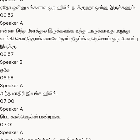
ஏதோ ஒன்னு உங்களால ஒரு ஹீலிங் நடக்குறதா ஒன்னு இருக்கணும்.
06:52
Speaker A
ஏன்னா இந்த மீனத்துல இருக்கவங்க வந்து யாருக்காவது மருந்து
வாங்கி கொடுத்தாங்கனாலே நோய் தீரும்ங்கறதெல்லாம் ஒரு அமைப்பு
இருக்கு.
06:57
Speaker B
ஓகே.
06:58
Speaker A
அந்த மாதிரி இவங்க ஹீலிங்.
07:00
Speaker A
இப்ப காஸ்மெடிக்ஸ் பண்றாங்க.
07:01
Speaker A