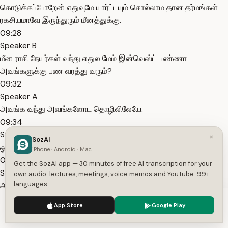
கொடுக்கப்போறேன் எதுவுமே யார்ட்டயும் சொல்லாம தான தர்மங்கள்
ரகசியமாவே இருந்துரும் மீனத்துக்கு.
09:28
Speaker B
மீன ராசி நேயர்கள் வந்து எதுல மேம் இன்வெஸ்ட் பண்ணா
அவங்களுக்கு பண வரத்து வரும்?
09:32
Speaker A
அவங்க வந்து அவங்களோட தொழிலிலேயே.
09:34
Speaker B
×
SozAI
ஓகே.
iPhone · Android · Mac
09:34
Get the SozAI app — 30 minutes of free AI transcription for your
Speaker A
own audio: lectures, meetings, voice memos and YouTube. 99+
languages.
அவங்க தொழிலிலேயே இன்வெஸ்ட் பண்ணி தொழிலை டெவலப்
பண்றதுல அவங்க இன்வெஸ்ட் பண்ணிட்டே இருந்தாங்கன்னா க்ரோத்
We use cookies to enhance your experience.
Privacy Policy
App Store
Google Play
வந்து அதுலயேதான் சுழன்று சுழன்று அவங்களுக்கு வரும்.
Accept
Settings
09:40